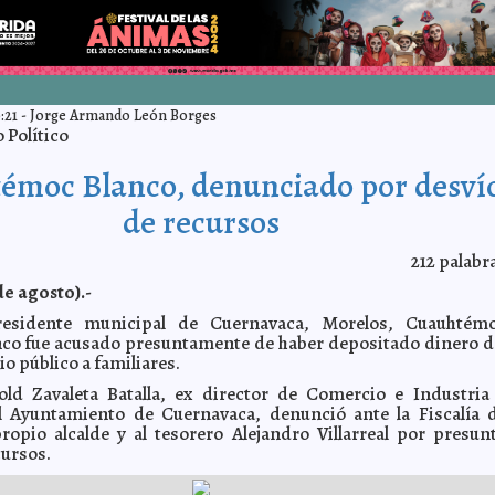
:21
-
Jorge Armando León Borges
Político
émoc Blanco, denunciado por desví
de recursos
212
palabr
de agosto).-
residente municipal de Cuernavaca, Morelos, Cuauhtém
nco fue acusado presuntamente de haber depositado dinero d
io público a familiares.
old Zavaleta Batalla, ex director de Comercio e Industria
el Ayuntamiento de Cuernavaca, denunció ante la Fiscalía 
ropio alcalde y al tesorero Alejandro Villarreal por presun
cursos.