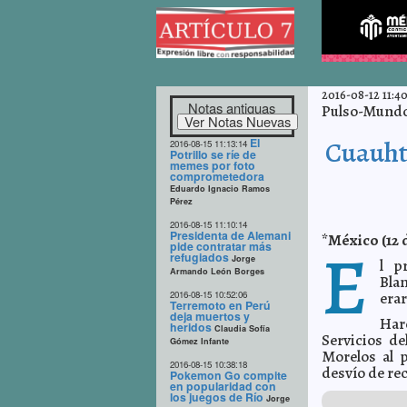
2016-08-12 11:40
Notas antiguas
Pulso-Mundo 
El
Cuauht
2016-08-15 11:13:14
Potrillo se ríe de
memes por foto
comprometedora
Eduardo Ignacio Ramos
Pérez
2016-08-15 11:10:14
Presidenta de Alemani
*México (12 
E
pide contratar más
refugiados
Jorge
l p
Armando León Borges
Bla
2016-08-15 10:52:06
erar
Terremoto en Perú
deja muertos y
Har
heridos
Claudia Sofía
Servicios d
Gómez Infante
Morelos al p
2016-08-15 10:38:18
desvío de re
Pokemon Go compite
en popularidad con
los juegos de Río
Jorge