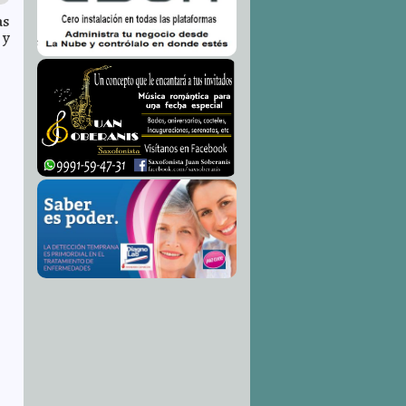
as
 y