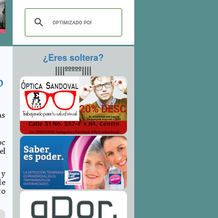
¿Eres soltera?
||||ººººº||||
o
as
oc
el
 y
de
to