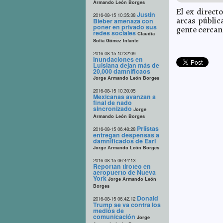
Armando León Borges
El ex direct
Justin
2016-08-15 10:35:38
arcas públic
Bieber amenaza con
poner en privado sus
gente cercan
redes sociales
Claudia
Sofía Gómez Infante
2016-08-15 10:32:09
Inundaciones en
Luisiana dejan más de
20,000 damnificaos
Jorge Armando León Borges
2016-08-15 10:30:05
Mexicanas avanzan a
final de nado
sincronizado
Jorge
Armando León Borges
Priístas
2016-08-15 06:48:28
entregan despensas a
damnificados de Earl
Jorge Armando León Borges
2016-08-15 06:44:13
Reportan tiroteo en
aeropuerto de Nueva
York
Jorge Armando León
Borges
Donald
2016-08-15 06:42:12
Trump se va contra los
medios de
comunicación
Jorge