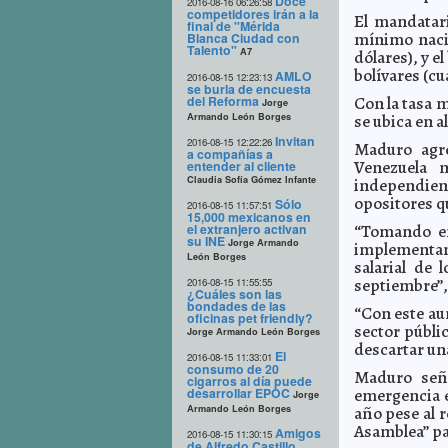
Doce
2016-08-16 06:26:58
competidores irán a la
El mandatari
final de "Mérida
mínimo nacio
Blanca Ciudad con
Talento"
A7
dólares), y e
bolívares (cu
AMLO
2016-08-15 12:23:13
se burla de encuesta
del Reforma
Con la tasa m
Jorge
Armando León Borges
se ubica en a
Invitan
2016-08-15 12:22:26
Maduro agre
a compañías a
Venezuela 
entender al cliente
Claudia Sofía Gómez Infante
independient
opositores q
Sólo
2016-08-15 11:57:51
15,000 mexicanos en
el extranjero activan
“Tomando en
su INE
Jorge Armando
implementand
León Borges
salarial de 
septiembre”,
2016-08-15 11:55:55
¿Cuáles son las
bondades de las
“Con este au
oficinas pet friendly?
sector públic
Jorge Armando León Borges
descartar una
El
2016-08-15 11:33:01
consumo de 20
Maduro seña
cigarros al día puede
desarrollar EPOC
emergencia e
Jorge
Armando León Borges
año pese al 
Asamblea” pa
Amigos
2016-08-15 11:30:15
de Alfredo Castillo