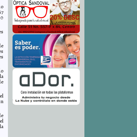
io
57
80
es
de
es
es
do
la
de
el
in
de
el
la