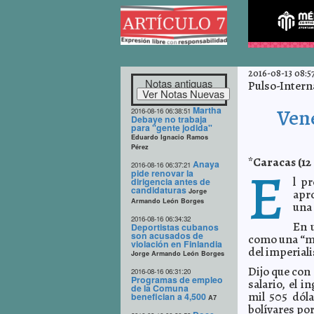
2016-08-13 08:57
Notas antiguas
Pulso-Intern
Martha
Ven
2016-08-16 06:38:51
Debaye no trabaja
para "gente jodida"
Eduardo Ignacio Ramos
Pérez
*Caracas (12
Anaya
E
2016-08-16 06:37:21
pide renovar la
l p
dirigencia antes de
candidaturas
Jorge
apr
Armando León Borges
una 
2016-08-16 06:34:32
En u
Deportistas cubanos
son acusados de
como una “me
violación en Finlandia
del imperial
Jorge Armando León Borges
Dijo que con
2016-08-16 06:31:20
Programas de empleo
salario, el i
de la Comuna
mil 505 dóla
benefician a 4,500
A7
bolívares por