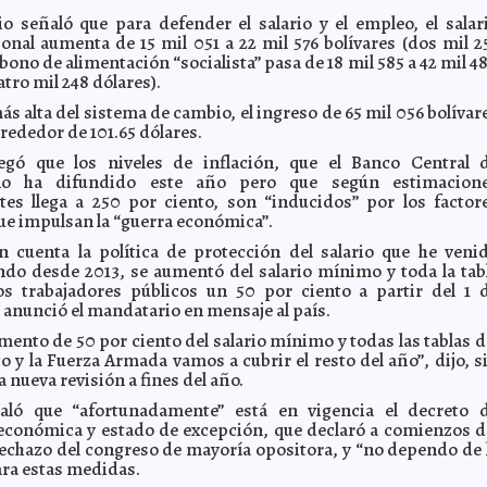
o señaló que para defender el salario y el empleo, el salar
nal aumenta de 15 mil 051 a 22 mil 576 bolívares (dos mil 2
l bono de alimentación “socialista” pasa de 18 mil 585 a 42 mil 4
atro mil 248 dólares).
ás alta del sistema de cambio, el ingreso de 65 mil 056 bolívar
lrededor de 101.65 dólares.
gó que los niveles de inflación, que el Banco Central 
no ha difundido este año pero que según estimacion
es llega a 250 por ciento, son “inducidos” por los factor
ue impulsan la “guerra económica”.
 cuenta la política de protección del salario que he veni
o desde 2013, se aumentó del salario mínimo y toda la tab
los trabajadores públicos un 50 por ciento a partir del 1 
 anunció el mandatario en mensaje al país.
mento de 50 por ciento del salario mínimo y todas las tablas d
o y la Fuerza Armada vamos a cubrir el resto del año”, dijo, s
 nueva revisión a fines del año.
ló que “afortunadamente” está en vigencia el decreto 
conómica y estado de excepción, que declaró a comienzos d
rechazo del congreso de mayoría opositora, y “no dependo de 
ra estas medidas.