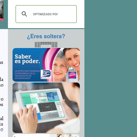
¿Eres soltera?
||||ººººº||||
as
la
mo
to
os
al
is
10