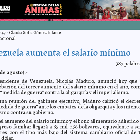
:47
-
Claudia Sofía Gómez Infante
acional
ezuela aumenta el salario mínimo
387
palabr
 de agosto).-
residente de Venezuela, Nicolás Maduro, anunció hoy que 
obación del tercer aumento del salario mínimo en el año, co
“medida de guerra” contra la oligarquía y el imperialismo.
na reunión del gabinete ejecutivo, Maduro calificó el decre
dida de guerra” ante los embates de la oligarquía y los intent
ismo contra su gobierno.
 el aumento del salario mínimo y el bono alimentario adherido 
ngreso familiar llegará a 65 mil 056 bolívares, equivalente a se
res con el tipo más bajo del sistema cambiario oficial de 
 dólar.