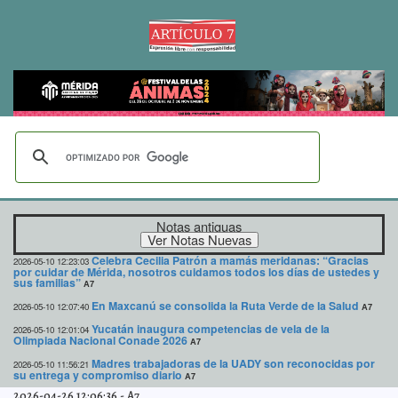
Notas antiguas
Celebra Cecilia Patrón a mamás meridanas: “Gracias
2026-05-10 12:23:03
por cuidar de Mérida, nosotros cuidamos todos los días de ustedes y
sus familias”
A7
En Maxcanú se consolida la Ruta Verde de la Salud
2026-05-10 12:07:40
A7
Yucatán inaugura competencias de vela de la
2026-05-10 12:01:04
Olimpiada Nacional Conade 2026
A7
Madres trabajadoras de la UADY son reconocidas por
2026-05-10 11:56:21
su entrega y compromiso diario
A7
2026-04-26 12:06:36
-
A7
Día de las Madres: 3 historias de terror de Relatos de la