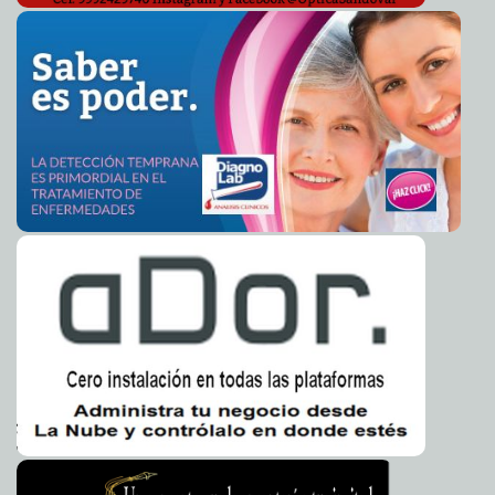
La niñez meridana es la principal fortaleza de nuestra
2026-04-26 12:18:24
ciudad, cuidamos y protegemos su sano desarrollo: Cecilia Patrón.
A7
Atención oportuna tras accidente en el trenecito del
2026-04-26 12:06:36
Parque Zoológico El Centenario
A7
Expone Cecilia Patrón ante comunidad universitaria las
2026-04-23 14:18:33
fortalezas de gobernar con participación ciudadana
A7
Desaparecen donaciones destinadas a infancias
2026-04-23 12:57:56
sobrevivientes de violencia extrema
A7
Invita IMSS Yucatán a Primera Semana Nacional de
2026-04-23 12:52:43
Vacunación 2026 del 25 de abril al 2 de mayo
A7
Ayuntamiento de Mérida refuerza orden y cumplimiento
2026-04-23 12:44:59
normativo para mejorar condiciones urbanas de la ciudad
A7
Celebra Cecilia Patrón a la niñez con más de 30
2026-04-22 14:18:44
actividades por toda la ciudad
A7
Artesanías y servicios turísticos de Mérida, destacan en
2026-04-22 14:14:24
la Expo “Qué lindo es Yucatán”
A7
“Si no puede, renuncie”: Álvaro Cetina advierte
2026-04-22 14:03:07
retroceso en el transporte público de Yucatán
A7
La Bruja de Tepito: El secreto que aterroriza a las
2026-04-22 13:46:16
vecindades y que Uriel Reyes reveló en Relatos de la Noche.
A7
Histórica participación en Diseña tu Ciudad; Decidir en
2026-04-20 20:24:41
comunidad es mejor: Cecilia Patrón
A7
Mérida es ejemplo de participación ciudadana porque
2026-04-18 14:24:00