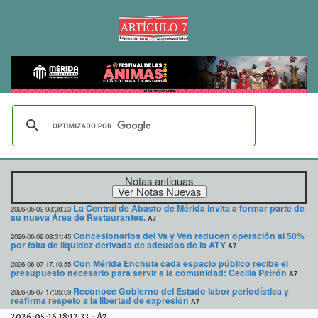
Notas antiguas
La Central de Abasto de Mérida invita a formar parte de
2026-06-09 08:38:23
su nueva Área de Restaurantes.
A7
Concesionarios del Va y Ven reducen operación al 50%
2026-06-09 08:31:45
por falta de liquidez derivada de adeudos de la ATY
A7
Con Mérida Enchula cada espacio público recibe el
2026-06-07 17:10:55
presupuesto necesario para servir a la comunidad: Cecilia Patrón
A7
Reconoce Gobierno del Estado labor periodística y
2026-06-07 17:05:09
reafirma respeto a la libertad de expresión
A7
2026-05-16 18:12:33
-
A7