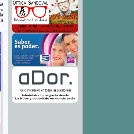
ma
ro
la
on