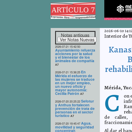
2026-06-10 14:1
Notas antiguas
Interior de 
Kanasí
2026-07-21 15:42:50
Ayuntamiento refuerza
acciones por la salud
B
y el bienestar de los
animales de compañía
A7
rehabil
En
2026-07-21 15:36:25
Mérida el esfuerzo de
las mujeres se traduce
en un mejor empleo,
un nuevo oficio y
Mérida, Yuca
C
mayor autonomía:
Cecilia Patrón
A7
on e
inf
Sefotur
2026-07-20 20:25:22
y Anthus fortalecen
Ram
prevención de trata de
reh
personas en el sector
turístico
de calles,
A7
fraccionami
Agua,
2026-07-20 19:45:47
movilidad y seguridad
Al dar el ban
concentran