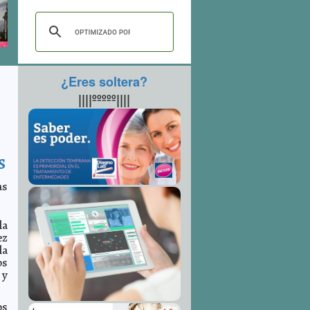
¿Eres soltera?
||||ººººº||||
s
as
la
ez
la
os
 y
os