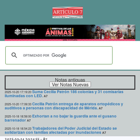
Notas antiguas
Suma Cecilia Patrón 186 colonias y 31 comisarías
2025-10-20 17:19:20
iluminadas con LED.
A7
Cecilia Patrón entrega de aparatos ortopédicos y
2025-10-20 17:09:33
auditivos a personas con discapacidad de Mérida.
A7
Exhortan a no bajar la guardia ante el gusano
2025-10-18 18:59:00
barrenador
A7
Trabajadores del Poder Judicial del Estado se
2025-10-18 18:54:23
solidarizan con familias afectadas por inundaciones
A7
2025-10-14 20:14:55
-
A7