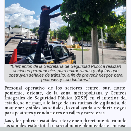
Avanza a buen ritmo modernización del paso superior
2025-10-17 16:08:05
vehicular de City Center
A7
Ayuntamiento de Mérida refuerza el orden en la vía
2025-10-17 16:04:14
pública con retiro de puestos sin permiso.
A7
Cecilia Patrón impulsa justicia social con apoyos de
2025-10-17 15:57:13
gestión en comisarías de Mérida.
A7
SDS imparte taller especializado en manejo de
2025-10-16 19:00:23
cocodrilos
A7
Concluye Cecilia Patrón exitosa gira de trabajo y
2025-10-16 18:53:39
vinculación en la búsqueda de más fondos y cooperación
internacional para Mérida.
A7
Yucatán envía brigada de apoyo a Veracruz tras
2025-10-16 18:33:29
“Elementos de la Secretaría de Seguridad Pública realizan
inundaciones
A7
acciones permanentes para retirar ramas y objetos que
Yucatán se posiciona como capital nacional del diseño
obstruyen señales de tránsito, a fin de prevenir riesgos para
2025-10-16 18:24:10
y la confección.
A7
peatones y conductores.”
Seguridad en Yucatán, una tarea diaria
2025-10-16 18:19:11
A7
Personal operativo de los sectores centro, sur, norte,
poniente, oriente, de la zona metropolitana y Centros
Reunión de trabajo de Ayuntamiento de Mérida y
2025-10-16 18:13:40
Integrales de Seguridad Pública (CISP) en el interior del
Unesco
A7
estado, se ocupan, a lo largo de sus rutinas de vigilancia, de
Encuentro de meridanos en Bruselas.
2025-10-15 18:59:01
A7
mantener visibles las señales, lo cual ayuda a reducir riegos
para peatones y conductores en calles y carreteras.
Este jueves 16 de octubre inicia el Buen Fin en el
2025-10-15 18:54:41
Ayuntamiento de Mérida.
A7
Las y los policías estatales intervienen directamente cuando
Crece el emprendimiento de las meridanas mediante
2025-10-15 18:45:47
las señales están total o parcialmente bloqueadas y, en caso
los apoyos De Mujer a Mujer
A7
de detectar daños, las reportan al departamento de