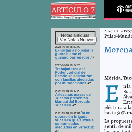
2025-10-14 19:57
Notas antiguas
Pulso-Mundo 
Morena 
2025-10-18 18:59:00
Exhortan a no bajar la
guardia ante el
gusano barrenador
A7
2025-10-18 18:54:23
Trabajadores del
Poder Judicial del
Estado se solidarizan
Mérida, Yuca
E
con familias afectadas
por inundaciones
A7
n la
Est
2025-10-18 18:47:29
Artesanas mayas de
Álv
Yucatán presentan
Manual del Bordado
Esta
Yucateco
A7
eléctrica a 
hasta 50% me
Ya en
2025-10-18 18:41:01
operación brigada
yucateca que auxilia a
La propuesta
comunidades
sentir de mi
afectadas en Veracruz
los constante
A7