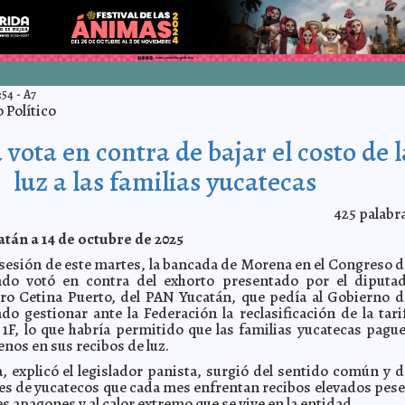
:54
-
A7
Político
vota en contra de bajar el costo de l
luz a las familias yucatecas
425
palabr
tán a 14 de octubre de 2025
 sesión de este martes, la bancada de Morena en el Congreso d
ado votó en contra del exhorto presentado por el diputa
aro Cetina Puerto, del PAN Yucatán, que pedía al Gobierno d
do gestionar ante la Federación la reclasificación de la tari
la 1F, lo que habría permitido que las familias yucatecas pagu
nos en sus recibos de luz.
, explicó el legislador panista, surgió del sentido común y d
les de yucatecos que cada mes enfrentan recibos elevados pese
s apagones y al calor extremo que se vive en la entidad.