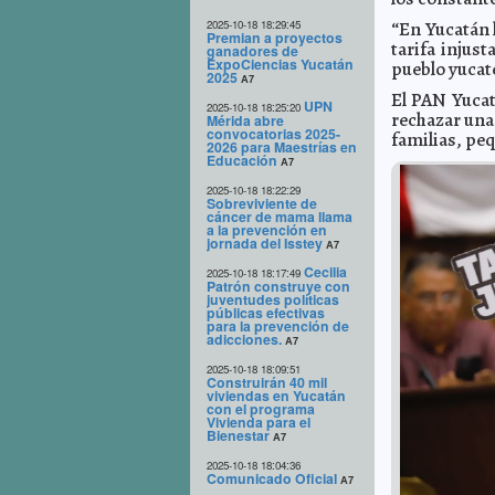
2025-10-18 18:29:45
“En Yucatán 
Premian a proyectos
tarifa injust
ganadores de
ExpoCiencias Yucatán
pueblo yucat
2025
A7
El PAN Yucat
UPN
2025-10-18 18:25:20
rechazar una 
Mérida abre
convocatorias 2025-
familias, pe
2026 para Maestrías en
Educación
A7
2025-10-18 18:22:29
Sobreviviente de
cáncer de mama llama
a la prevención en
jornada del Isstey
A7
Cecilia
2025-10-18 18:17:49
Patrón construye con
juventudes políticas
públicas efectivas
para la prevención de
adicciones.
A7
2025-10-18 18:09:51
Construirán 40 mil
viviendas en Yucatán
con el programa
Vivienda para el
Bienestar
A7
2025-10-18 18:04:36
Comunicado Oficial
A7