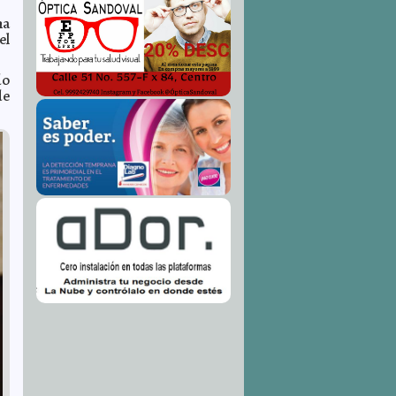
na
el
do
de