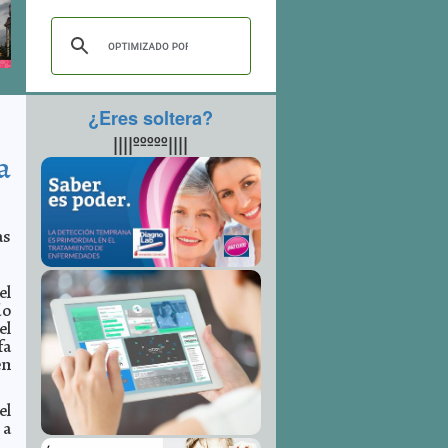
¿Eres soltera?
||||ººººº||||
a
as
el
do
el
fa
en
el
 a