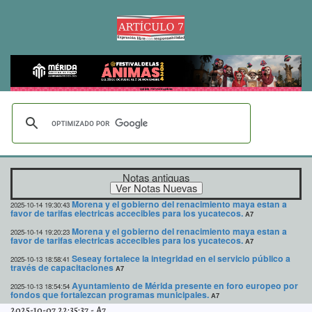
Notas antiguas
Morena y el gobierno del renacimiento maya estan a
2025-10-14 19:30:43
favor de tarifas electricas accecibles para los yucatecos.
A7
Morena y el gobierno del renacimiento maya estan a
2025-10-14 19:20:23
favor de tarifas electricas accecibles para los yucatecos.
A7
Seseay fortalece la integridad en el servicio público a
2025-10-13 18:58:41
través de capacitaciones
A7
Ayuntamiento de Mérida presente en foro europeo por
2025-10-13 18:54:54
fondos que fortalezcan programas municipales.
A7
2025-10-07 22:35:37
-
A7