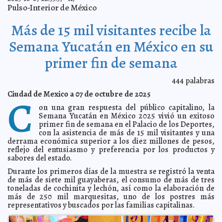
De la mano con la ciudadanía y personas expertas, el
2025-10-13 18:50:13
Pulso-Interior de México
Ayuntamiento de Mérida construye la ruta para un sistema municipal
de cuidados.
A7
Más de 15 mil visitantes recibe la
El PAN Yucatán renueva su Consejo Estatal con unidad,
2025-10-13 18:37:38
nuevas caras y compromiso ciudadano
A7
Semana Yucatán en México en su
Yucatán culmina con gran éxito su presencia en la
2025-10-13 18:19:49
Ciudad de México
A7
primer fin de semana
Gobierno de Yucatán impulsa bienestar y justicia para
2025-10-13 18:08:41
mujeres
A7
444
palabras
Procivy alerta por lluvias fuertes y rachas de viento en
2025-10-13 18:03:22
la costa de Yucatán
A7
Ciudad de Mexico a 07 de octubre de 2025
C
Colectivos y autoridades dialogan en el Congreso del
2025-10-13 17:59:59
on una gran respuesta del público capitalino, la
Estado por el derecho a existir y la tipificaciòn del transfeminicidio
A7
Semana Yucatán en México 2025 vivió un exitoso
Ayuntamiento de Umán atiende vialidad afectada en
primer fin de semana en el Palacio de los Deportes,
2025-10-13 17:50:09
Paseos de Itzincab
A7
con la asistencia de más de 15 mil visitantes y una
derrama económica superior a los diez millones de pesos,
Gobierno de Yucatán amplía atención al autismo
2025-10-11 19:29:00
A7
reflejo del entusiasmo y preferencia por los productos y
Yucatán fortalece su presencia en el turismo de
2025-10-11 19:18:36
sabores del estado.
cruceros
A7
Durante los primeros días de la muestra se registró la venta
Fortalecen detección gratuita de cáncer de mama con
2025-10-11 19:06:23
de más de siete mil guayaberas, el consumo de más de tres
dos nuevos mastógrafos móviles
A7
toneladas de cochinita y lechón, así como la elaboración de
Ayuntamiento de Mérida instala centro de acopio en
2025-10-11 18:50:05
más de 250 mil marquesitas, uno de los postres más
apoyo a familias de Veracruz.
A7
representativos y buscados por las familias capitalinas.
Entrega Cecilia Patrón más calles nuevas y
2025-10-11 18:46:57
repavimentadas a las y los meridanos.
A7