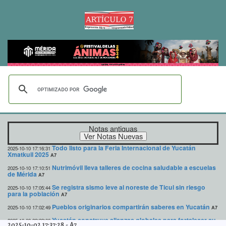
Notas antiguas
Todo listo para la Feria Internacional de Yucatán
2025-10-10 17:16:31
Xmatkuil 2025
A7
Nutrimóvil lleva talleres de cocina saludable a escuelas
2025-10-10 17:10:51
de Mérida
A7
Se registra sismo leve al noreste de Ticul sin riesgo
2025-10-10 17:05:44
para la población
A7
Pueblos originarios compartirán saberes en Yucatán
2025-10-10 17:02:49
A7
Yucatán construye alianzas globales para fortalecer su
2025-10-09 22:22:00
2025-10-02 17:37:28
-
A7