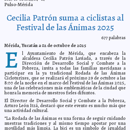
Diputada Jazmín Villanueva propone sancionar
2025-10-09 21:43:41
Pulso-Mérida
omisión institucional en casos de violencia contra la niñez
A7
ATY y FUTV fortalecen la movilidad con el banderazo
2025-10-08 22:31:52
Cecilia Patrón suma a ciclistas al
de seis nuevas unidades en la ruta Halachó–Mérida
A7
Cuida Cecilia Patrón de las mujeres meridanas con
2025-10-08 22:27:07
Festival de las Ánimas 2025
servicios de salud gratuitos.
A7
Samuel Lizama Gasca inicia campaña de fumigación en
2025-10-08 22:22:06
677
palabras
COBAY Plantel Kanasín
A7
Mérida, Yucatán a 02 de octubre de 2025
Renacimiento Verde avanza en el oriente yucateco
E
2025-10-08 22:15:26
A7
l Ayuntamiento de Mérida, que encabeza la
SSP refuerza seguridad vial en zonas escolares
2025-10-08 22:09:04
A7
alcaldesa Cecilia Patrón Laviada, a través de la
DIF Yucatán y la Beneficencia Pública inician entrega
2025-10-07 22:42:50
Dirección de Desarrollo Social y Combate a la
de lentes de armazón en apoyo a personas en situación de
Pobreza, invita a todas las familias meridanas a
vulnerabilidad
A7
participar en la ya tradicional Rodada de las Ánimas
Más de 15 mil visitantes recibe la Semana Yucatán en
2025-10-07 22:35:37
Cicloturixes, que se realizará el próximo 29 de octubre a las
México en su primer fin de semana
A7
8:00 de la noche en el marco del Festival de las Ánimas 2025,
Dignifican estancia de familiares en hospitales de
una de las celebraciones más emblemáticas de la ciudad que
2025-10-07 22:26:52
Yucatán
A7
honra la memoria de nuestros fieles difuntos.
Seguirán las lluvias en Yucatán por influencia de
2025-10-07 22:19:37
El Director de Desarrollo Social y Combate a la Pobreza,
sistema de baja presión
A7
Arturo León Itzá, destacó que este evento es mucho más que
Jóvenes compositoras y compositores estrenarán
una actividad cultural.
2025-10-07 22:16:09
obras en el próximo concierto de la Orquesta Infantil y Juvenil del
Ayuntamiento de Mérida.
“La Rodada de las Ánimas es una forma de seguir cuidando
A7
nuestras tradiciones y al mismo tiempo apostar por una
Intensifica Cecilia Patrón los servicios urbanos en
2025-10-07 22:03:21
movilidad más limpia. La bici es un símbolo de igualdad
zonas afectadas por lluvias.
A7