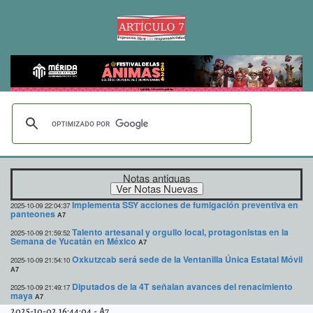
Notas antiguas
Implementa SSY acciones de fumigación preventiva en
2025-10-09 22:04:37
panteones
A7
Talento artesanal y orgullo local, protagonistas en la
2025-10-09 21:59:52
Semana de Yucatán en México
A7
Oxkutzcab será sede de la Ventanilla Única Estatal Móvil
2025-10-09 21:54:10
A7
Diputados de la 4T señalan avances del renacimiento
2025-10-09 21:49:17
maya
A7
2025-10-02 16:44:04
-
A7