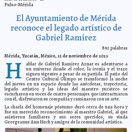
Gobernador Joaquín Díaz Mena entrega el Premio
2025-11-26 17:40:15
Pulso-Mérida
Estatal del Deporte y el Mérito Deportivo Yucateco
A7
UADY reafirma compromiso contra la violencia de
2025-11-26 00:45:00
El Ayuntamiento de Mérida
género Piden romper patrones históricos en Día Internacional de
Eliminación de la Violencia contra la Mujer
A7
reconoce el legado artístico de
Miles de jóvenes disfrutan del Día del Bachiller en la
2025-11-26 00:40:55
Feria Xmatkuil
A7
Gabriel Ramírez
En Kanasín, se realiza caminata para conmemorar el
2025-11-26 00:35:57
Día Internacional de la Eliminación de la Violencia en Contra de la
Mujer
A7
892
palabras
Gobierno de Yucatán promueve movilidad libre de
2025-11-26 00:31:39
Mérida, Yucatán, México, 21 de noviembre de 2025
H
violencia para mujeres, niñas y adolescentes
A7
ablar de Gabriel Ramírez Aznar es adentrarse a
Ayuntamiento de Mérida presenta propuesta de Ley de
2025-11-26 00:25:19
un universo donde el color, la ironía y el trazo
Ingresos ante el Congreso del Estado de Yucatán.
A7
siguen vigentes a pesar de su partida. El patio del
Mérida mantiene sin cambios cuotas por derecho de
2025-11-26 00:21:59
Centro Cultural Olimpo se transformó la noche
uso de suelo.para comerciantes fijos, semifijos y ambulantes.
A7
del jueves en un espacio donde las anécdotas, trayectoria,
Este es el gobierno de todas, en Mérida decidimos
legado artístico y las ideas del maestro yucateco se
2025-11-25 14:06:02
juntas: Cecilia Patrón.
A7
escucharon en voces de cuatro personajes que interactuaron
con él, disfrutaron su compañía y caminaron con su arte.
Becas Juventudes Renacimiento llegan a estudiantes
2025-11-25 14:01:49
de la UTM
A7
La charla del homenaje póstumo duró cerca de una hora y
Inicia proceso de hermanamiento cultural entre Fuente
fue un merecido reconocimiento al maestro Gabriel, al que
2025-11-25 13:56:58
Vaqueros y Yucatán
A7
asistieron familiares y sus seres queridos, su viuda
Georgeanne Ann Huck y amigos de la comunidad artística.
Concluye con éxito la primera generación del
2025-11-25 13:50:45
diplomado en IA del Gobierno del Estado
A7