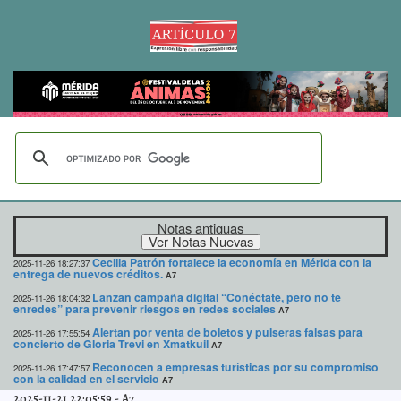
Notas antiguas
Cecilia Patrón fortalece la economía en Mérida con la
2025-11-26 18:27:37
entrega de nuevos créditos.
A7
Lanzan campaña digital “Conéctate, pero no te
2025-11-26 18:04:32
enredes” para prevenir riesgos en redes sociales
A7
Alertan por venta de boletos y pulseras falsas para
2025-11-26 17:55:54
concierto de Gloria Trevi en Xmatkuil
A7
Reconocen a empresas turísticas por su compromiso
2025-11-26 17:47:57
con la calidad en el servicio
A7
2025-11-21 22:05:59
-
A7