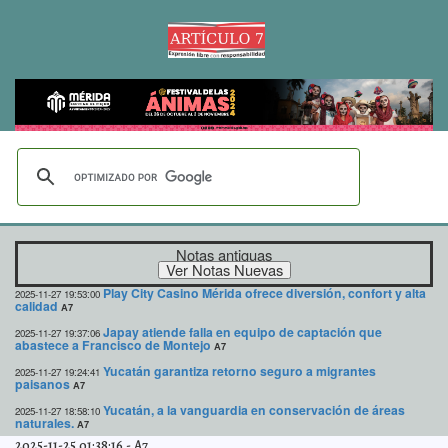
Notas antiguas
Play City Casino Mérida ofrece diversión, confort y alta
2025-11-27 19:53:00
calidad
A7
Japay atiende falla en equipo de captación que
2025-11-27 19:37:06
abastece a Francisco de Montejo
A7
Yucatán garantiza retorno seguro a migrantes
2025-11-27 19:24:41
paisanos
A7
Yucatán, a la vanguardia en conservación de áreas
2025-11-27 18:58:10
naturales.
A7
2025-11-25 01:38:16
-
A7