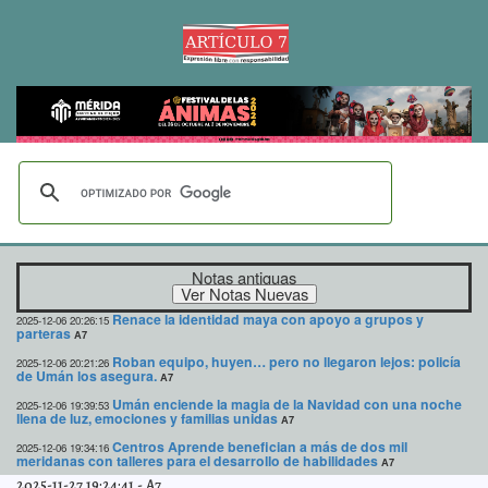
Notas antiguas
Renace la identidad maya con apoyo a grupos y
2025-12-06 20:26:15
parteras
A7
Roban equipo, huyen… pero no llegaron lejos: policía
2025-12-06 20:21:26
de Umán los asegura.
A7
Umán enciende la magia de la Navidad con una noche
2025-12-06 19:39:53
llena de luz, emociones y familias unidas
A7
Centros Aprende benefician a más de dos mil
2025-12-06 19:34:16
meridanas con talleres para el desarrollo de habilidades
A7
2025-11-27 19:24:41
-
A7