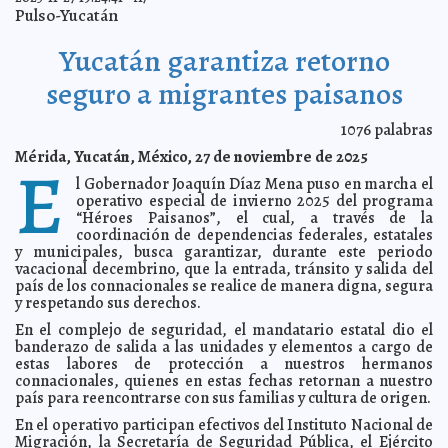
1,200 jóvenes compiten en la fase final de los Juegos
2025-12-05 18:44:25
Pulso-Yucatán
Interbachilleratos en Yucatán
A7
Segundo Foro sobre Ley de Autismo reúne a familias,
2025-12-05 18:11:11
Yucatán garantiza retorno
personas autistas y especialistas, en el Congreso del Estado
A7
Ramírez Marín presenta iniciativa de Ley de Sofincos.
2025-12-05 17:44:50
seguro a migrantes paisanos
A7
Mérida es referente innovador en temas urbanos;
2025-12-05 17:32:14
1076
palabras
Cecilia Patrón.
A7
Mérida, Yucatán, México, 27 de noviembre de 2025
Juventudes yucatecas se sumaron a la lucha contra el
E
2025-12-05 16:47:31
cáncer bucal con la campaña “Saca la Lengua”
A7
l Gobernador Joaquín Díaz Mena puso en marcha el
Gobernador Joaquín Díaz Mena enciende el árbol
operativo especial de invierno 2025 del programa
2025-12-05 14:01:27
navideño en Palacio de Gobierno
A7
“Héroes Paisanos”, el cual, a través de la
coordinación de dependencias federales, estatales
Tricampeones del miedo: el podcast “Relatos de la
2025-12-05 12:12:46
noche” de Uriel Reyes rompe récords en Spotify Wrapped 2025
y municipales, busca garantizar, durante este periodo
A7
vacacional decembrino, que la entrada, tránsito y salida del
Impulsan acciones contra la corrupción en municipios
2025-12-04 18:20:24
país de los connacionales se realice de manera digna, segura
A7
y respetando sus derechos.
Yucatán inicia “Un Día en Mi Lugar”, experiencia de
2025-12-04 16:47:27
acompañamiento para promover la inclusión desde las instituciones
En el complejo de seguridad, el mandatario estatal dio el
A7
banderazo de salida a las unidades y elementos a cargo de
estas labores de protección a nuestros hermanos
Consejo Forestal de Yucatán fortalece acciones para
2025-12-04 16:41:44
proteger recursos forestales
connacionales, quienes en estas fechas retornan a nuestro
A7
país para reencontrarse con sus familias y cultura de origen.
Cecilia Patrón escucha y atiende a tianguistas.
2025-12-04 16:36:23
A7
En el operativo participan efectivos del Instituto Nacional de
Yucatán cerrará el año con 19 arribos de cruceros en
2025-12-04 16:27:22
Migración, la Secretaría de Seguridad Pública, el Ejército
diciembre.
A7