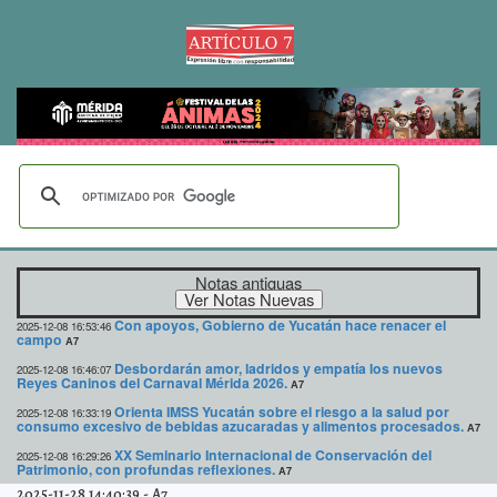
Notas antiguas
Con apoyos, Gobierno de Yucatán hace renacer el
2025-12-08 16:53:46
campo
A7
Desbordarán amor, ladridos y empatía los nuevos
2025-12-08 16:46:07
Reyes Caninos del Carnaval Mérida 2026.
A7
Orienta IMSS Yucatán sobre el riesgo a la salud por
2025-12-08 16:33:19
consumo excesivo de bebidas azucaradas y alimentos procesados.
A7
XX Seminario Internacional de Conservación del
2025-12-08 16:29:26
Patrimonio, con profundas reflexiones.
A7
2025-11-28 14:40:39
-
A7