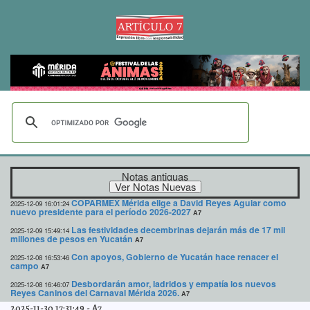
Notas antiguas
COPARMEX Mérida elige a David Reyes Aguiar como
2025-12-09 16:01:24
nuevo presidente para el período 2026-2027
A7
Las festividades decembrinas dejarán más de 17 mil
2025-12-09 15:49:14
millones de pesos en Yucatán
A7
Con apoyos, Gobierno de Yucatán hace renacer el
2025-12-08 16:53:46
campo
A7
Desbordarán amor, ladridos y empatía los nuevos
2025-12-08 16:46:07
Reyes Caninos del Carnaval Mérida 2026.
A7
2025-11-30 17:31:49
-
A7