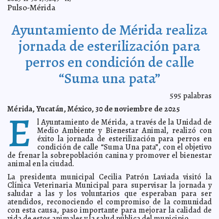
Orienta IMSS Yucatán sobre el riesgo a la salud por
2025-12-08 16:33:19
Pulso-Mérida
consumo excesivo de bebidas azucaradas y alimentos procesados.
A7
XX Seminario Internacional de Conservación del
2025-12-08 16:29:26
Ayuntamiento de Mérida realiza
Patrimonio, con profundas reflexiones.
A7
Con acciones que transforman vidas, Yucatán
2025-12-08 16:23:03
jornada de esterilización para
acompaña el retorno seguro de menores a sus familias.
A7
perros en condición de calle
Autorizan horario especial para venta de alcohol en
2025-12-08 11:11:35
Yucatán
A7
“Suma una pata”
Hoteles del oriente fortalecen sistema de información
2025-12-08 10:40:50
turística de Yuc
A7
595
palabras
Sismos de baja intensidad, sin riesgo para la población
2025-12-08 10:26:26
de Yucatán
A7
Mérida, Yucatán, México, 30 de noviembre de 2025
E
La Caravana Navideña de Sociedad Valiente: un camino
2025-12-08 10:07:06
l Ayuntamiento de Mérida, a través de la Unidad de
que se llena de sonrisas
A7
Medio Ambiente y Bienestar Animal, realizó con
UADY recomienda prevenir sobrecargas eléctricas en
2025-12-06 20:33:34
éxito la jornada de esterilización para perros en
el hogar durante fiestas decembrinas
A7
condición de calle “Suma Una pata”, con el objetivo
Yucatán continúa haciendo frente al gusano
de frenar la sobrepoblación canina y promover el bienestar
2025-12-06 20:30:08
barrenador del ganado
A7
animal en la ciudad.
Renace la identidad maya con apoyo a grupos y
2025-12-06 20:26:15
La presidenta municipal Cecilia Patrón Laviada visitó la
parteras
A7
Clínica Veterinaria Municipal para supervisar la jornada y
Roban equipo, huyen… pero no llegaron lejos: policía
saludar a las y los voluntarios que esperaban para ser
2025-12-06 20:21:26
de Umán los asegura.
A7
atendidos, reconociendo el compromiso de la comunidad
con esta causa, paso importante para mejorar la calidad de
Umán enciende la magia de la Navidad con una noche
2025-12-06 19:39:53
llena de luz, emociones y familias unidas
vida de estos animales y la salud pública del municipio.
A7