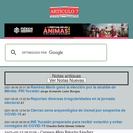
Notas antiguas
Ramírez Marín ganó la elección por la alcaldía de
2021-06-06 20:01:59
Mérida: PRI Yucatán
Jorge Armando León Borges
Reportan diversas irregularidades en la jornada
2021-06-06 12:22:59
electoral
A7
Cierran zona arqueológica de Uxmal por sospecha de
2021-06-05 12:54:54
COVID-19
A7
INE Yucatán preparado para recibir votación y evitar
2021-06-05 08:09:02
contagios de COVID-19
Claudia Sofía Gómez Infante
2021-05-23 19:37:16
-
Carmen Alicia Briceño Sánchez