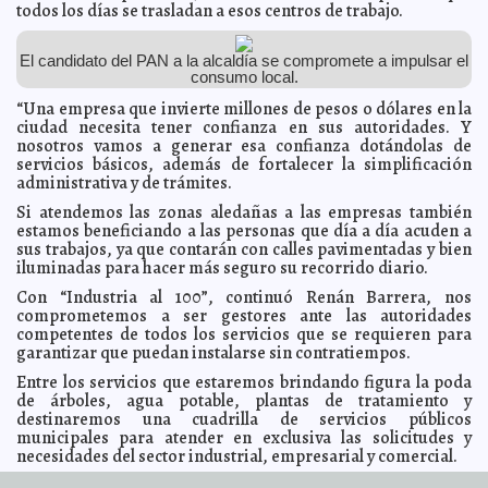
todos los días se trasladan a esos centros de trabajo.
Ya ganamos la campaña, ahora vamos por la elección:
2021-05-30 20:04:54
Renán Barrera
Claudia Sofía Gómez Infante
Mérida dará un cuidado de calidad a los animales;
2021-05-30 20:02:14
El candidato del PAN a la alcaldía se compromete a impulsar el
afirma Ramírez Marín
Carmen Alicia Briceño Sánchez
consumo local.
Unidas y unidos por un ideal: Consolidar la
2021-05-30 19:58:32
“Una empresa que invierte millones de pesos o dólares en la
transformación en el VII Distrito: Alejandrina León
Kamila López
ciudad necesita tener confianza en sus autoridades. Y
Domingo naranja con la fuerza de las mujeres en
2021-05-30 19:55:21
nosotros vamos a generar esa confianza dotándolas de
Movimiento Ciudadano
Jorge Armando León Borges
servicios básicos, además de fortalecer la simplificación
Preparada la UADY ante temporada de huracanes
administrativa y de trámites.
2021-05-29 18:43:07
Javier
W. López Madera
Si atendemos las zonas aledañas a las empresas también
En Los Héroes pactan su voto para Cecilia Patrón
2021-05-29 18:40:53
estamos beneficiando a las personas que día a día acuden a
Carmen Alicia Briceño Sánchez
sus trabajos, ya que contarán con calles pavimentadas y bien
iluminadas para hacer más seguro su recorrido diario.
De ustedes depende el futuro de Mérida, señala Renán
2021-05-29 18:30:18
Barrera a primeros votantes
Kamila López
Con “Industria al 100”, continuó Renán Barrera, nos
Los jóvenes van por el cambio ¡y cuentan conmigo!,
2021-05-29 18:25:05
comprometemos a ser gestores ante las autoridades
afirma Ramírez Marín
Laura Aldama
competentes de todos los servicios que se requieren para
garantizar que puedan instalarse sin contratiempos.
¡Ya ganamos la campaña y ahora ganaremos la
2021-05-29 18:19:26
elección del domingo 6 de junio!: Roberto Rodríguez Sosa
A7
Entre los servicios que estaremos brindando figura la poda
Científicos y ambientalistas avalan la granja de Chapab
2021-05-28 19:11:51
de árboles, agua potable, plantas de tratamiento y
A7
destinaremos una cuadrilla de servicios públicos
municipales para atender en exclusiva las solicitudes y
Mérida está lista para un cambio, afirma Ramírez Marín
2021-05-28 17:50:03
Claudia Sofía Gómez Infante
necesidades del sector industrial, empresarial y comercial.
Por amor a todas las artes vamos a impulsar Más
2021-05-28 17:47:02
Como parte de sus actividades, el aspirante de Acción