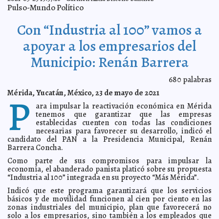
Realizan XX Congreso de Tecnologías de la
2021-06-04 19:32:13
Pulso-Mundo Político
Información FIMPES
Javier W. López Madera
Cargamento con 100,800 vacunas contra el
2021-06-04 19:15:20
Con “Industria al 100” vamos a
Coronavirus arriba a Yucatán
Laura Aldama
Reprueba CODHEY detención arbitraria de
2021-06-04 19:12:14
apoyar a los empresarios del
encuestadores en Dzoncauich
Jorge Armando León Borges
Municipio: Renán Barrera
Yucatán cambia a naranja en el semáforo federal
2021-06-04 19:08:06
A7
Para tener Más Mérida, el 6 de junio contamos con tu
2021-06-01 21:46:16
voto: Renán Barrera
680
palabras
Claudia Sofía Gómez Infante
Ramírez Marín se compromete en la lucha contra el
2021-06-01 21:42:15
Mérida, Yucatán, México, 23 de mayo de 2021
P
cáncer
Juan Francisco del Toral
ara impulsar la reactivación económica en Mérida
Mérida la ciudad que vio nacer a Burger King en México
2021-06-01 21:38:11
tenemos que garantizar que las empresas
Kamila López
establecidas cuenten con todas las condiciones
Totocho se compromete a la transparencia ciudadana
2021-06-01 21:36:04
necesarias para favorecer su desarrollo, indicó el
del V distrito
Laura Aldama
candidato del PAN a la Presidencia Municipal, Renán
Barrera Concha.
Percibe Cecilia Patrón su triunfo en las elecciones de
2021-06-01 21:21:41
domingo
Jorge Armando León Borges
Como parte de sus compromisos para impulsar la
Se adelantará la celebración del Tianguis Turístico 2021
2021-05-31 22:03:28
economía, el abanderado panista platicó sobre su propuesta
en Mérida
Carmen Alicia Briceño Sánchez
“Industria al 100” integrada en su proyecto “Más Mérida”.
Pactan candidatos del PAN compromiso con la paridad
2021-05-31 21:56:46
Indicó que este programa garantizará que los servicios
de género
Carmen Alicia Briceño Sánchez
básicos y de movilidad funcionen al cien por ciento en las
Desde el Ayuntamiento continuaremos trabajando para
2021-05-31 21:53:55
zonas industriales del municipio, plan que favorecerá no
el empoderamiento de la mujer: Renán Barrera
Laura Aldama
solo a los empresarios, sino también a los empleados que