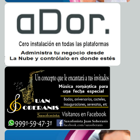
En vigilancia áreas de Baja Presión en el Mar Caribe:
2024-11-01 11:03:16
Procivy
Jorge Armando León Borges
La familia meridana celebra a las ánimas en
2024-11-01 08:38:28
comunidad: Cecilia Patrón
Laura Aldama
Panteones de Mérida listos para el Día de Muertos
2024-10-30 21:38:51
Carmen Alicia Briceño Sánchez
Aprueban adecuación presupuestal para el IEPAC
2024-10-30 20:56:53
Laura
Aldama
Denuncian Contaminación del Manto Freático y
2024-10-30 20:53:40
Acaparamiento de Tierras en Yucatán
Kamila López
Prioriza Gobierno de Yucatán atención a la infancia
2024-10-30 20:51:10
Claudia Sofía Gómez Infante
Presentan en el Congreso del Estado de Yucatán la
2024-10-30 20:48:39
Revista Tsikbal (Diálogo) elaborada por el Instituto de Investigaciones
Legislativas
Laura Aldama
Es una prioridad mejorar las calles: Cecilia Patrón
2024-10-28 15:15:17
Javier
W. López Madera
Las tradiciones dan identidad y unen a las y los
2024-10-28 15:10:07
meridanos
Carmen Alicia Briceño Sánchez
Las mascotas son parte de la familia meridana: Cecilia
2024-10-28 15:04:59
Patrón
Laura Aldama
Vive Fundación y la Universidad Marista otorgarán
2024-10-28 14:59:15
educación financiera a casi mil personas en los próximos 6 meses
A7