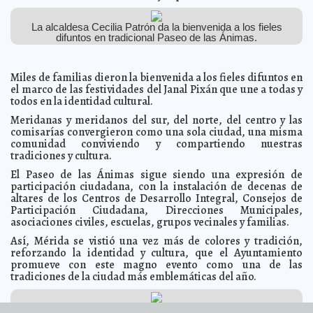
Yucatán más verde y sostenible
Claudia Sofía Gómez Infante
La UADY y la Universidad Marista firman convenio de
2024-11-09 17:59:36
La alcaldesa Cecilia Patrón da la bienvenida a los fieles
colaboración
Javier W. López Madera
difuntos en tradicional Paseo de las Ánimas.
Lanza Cecilia Patrón nuevas brigadas para bacheo de
2024-11-09 17:54:31
calles en Mérida
Kamila López
Miles de familias dieron la bienvenida a los fieles difuntos en
Representantes del Congreso del Estado de Yucatán
2024-11-09 17:48:09
el marco de las festividades del Janal Pixán que une a todas y
presentes en la ceremonia del 150 aniversario del natalicio de Felipe
Carrillo Puerto en Motul
todos en la identidad cultural.
Carmen Alicia Briceño Sánchez
La representante de Umán, Galilea Paredes Ortiz,
2024-11-09 17:43:46
Meridanas y meridanos del sur, del norte, del centro y las
primera embajadora de la Feria Internacional de Yucatán Xmatkuil
comisarías convergieron como una sola ciudad, una misma
Carmen Alicia Briceño Sánchez
comunidad conviviendo y compartiendo nuestras
La Plaza CANACO en Xmatkuil ya está abierta al público
2024-11-09 17:40:02
tradiciones y cultura.
con una oferta única en la edición número 50 de la Feria
Laura Aldama
El Paseo de las Ánimas sigue siendo una expresión de
Concejal Presidente Jorge Enrique May López ignora
2024-11-07 19:11:49
participación ciudadana, con la instalación de decenas de
resolución de la Sala Regional de Xalapa del TEPJF y se aferra al cargo
en Izamal
altares de los Centros de Desarrollo Integral, Consejos de
A7
Participación Ciudadana, Direcciones Municipales,
Efectos del huracán "Rafael" se prolongarán en la
2024-11-07 15:49:38
asociaciones civiles, escuelas, grupos vecinales y familias.
Península de Yucatán
A7
Así, Mérida se vistió una vez más de colores y tradición,
Con las y los jóvenes, Mérida es mejor: Cecilia Patrón.
2024-11-07 15:42:00
reforzando la identidad y cultura, que el Ayuntamiento
Kamila López
promueve con este magno evento como una de las
Anuncia Gobierno de Yucatán ampliación del
2024-11-07 15:28:20
tradiciones de la ciudad más emblemáticas del año.
Aeropuerto Internacional de Mérida
Laura Aldama
Disminuye el turismo arqueológico en Yucatán:
2024-11-07 15:24:14
impacta cierre de zonas arqueológicas
A7
60 mil ciudadanos y visitantes invaden las calles del centro de