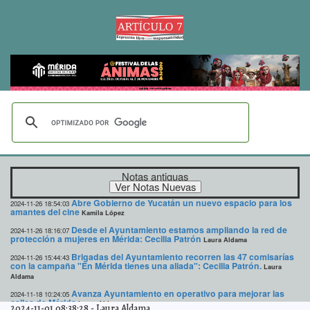
Notas antiguas
Abre Gobierno de Yucatán un nuevo espacio para los
2024-11-26 18:54:03
amantes del cine
Kamila López
Desde el Ayuntamiento estamos ampliando la red de
2024-11-26 18:16:07
protección a mujeres en Mérida: Cecilia Patrón
Laura Aldama
Brigadas del Ayuntamiento recorren las 47 comisarías
2024-11-26 15:44:43
con la campaña "En Mérida tienes una aliada": Cecilia Patrón.
Laura
Aldama
Avanza Ayuntamiento en operativo para mejorar las
2024-11-18 10:24:05
calles de Mérida
Laura Aldama
2024-11-01 08:38:28
-
Laura Aldama