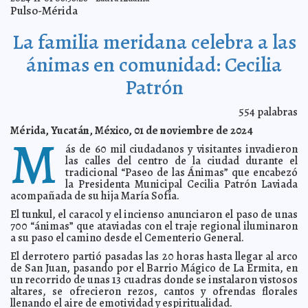
Pulso-Mérida
Llevará Cecilia Patrón la Noche Blanca al sur de Mérida
2024-11-15 17:19:06
Laura Aldama
La familia meridana celebra a las
El Ayuntamiento de Mérida mantendrá guardias y
2024-11-15 17:16:30
horarios especiales el lunes 18 de noviembre
Jorge Armando León Borges
ánimas en comunidad: Cecilia
El Ayuntamiento de Mérida nombra Huésped
2024-11-14 22:31:14
Distinguido al Dr. Máximo Carvajal Contreras
Claudia Sofía Gómez Infante
Patrón
Ayuntamiento de Mérida y el Instituto Electoral y de
2024-11-14 22:28:51
Participación Ciudadana de Yucatán (IEPAC) firman un convenio de
colaboración
554
palabras
Carmen Alicia Briceño Sánchez
Instala Cecilia Patrón nuevo Mega Punto Verde en
2024-11-14 22:26:39
Mérida, Yucatán, México, 01 de noviembre de 2024
M
Ciudad Caucel.
Kamila López
ás de 60 mil ciudadanos y visitantes invadieron
La innovación y la sostenibilidad como motores de
2024-11-14 22:23:11
las calles del centro de la ciudad durante el
cambio para Yucatán
Laura Aldama
tradicional “Paseo de las Ánimas” que encabezó
Impacto de la salud emocional y la diabetes
2024-11-14 22:07:00
la Presidenta Municipal Cecilia Patrón Laviada
Laura Aldama
acompañada de su hija María Sofía.
El IMEF Yucatán impulsa una visión económica
2024-11-14 22:04:33
responsable para México
A7
El tunkul, el caracol y el incienso anunciaron el paso de unas
700 “ánimas” que ataviadas con el traje regional iluminaron
Va Cecilia Patrón por una Mérida más verde.
2024-11-11 21:28:27
Claudia Sofía
a su paso el camino desde el Cementerio General.
Gómez Infante
Da inicio Cecilia Patrón a jornadas nocturnas de
2024-11-10 20:57:16
El derrotero partió pasadas las 20 horas hasta llegar al arco
bacheo
Laura Aldama
de San Juan, pasando por el Barrio Mágico de La Ermita, en
un recorrido de unas 13 cuadras donde se instalaron vistosos
La atención a cada comisaría es prioridad para el
2024-11-09 18:07:15
Ayuntamiento: Cecilia Patrón
altares, se ofrecieron rezos, cantos y ofrendas florales
Laura Aldama
llenando el aire de emotividad y espiritualidad.
Unidos Gobierno del Estado e Iniciativa Privada por un
2024-11-09 18:03:30