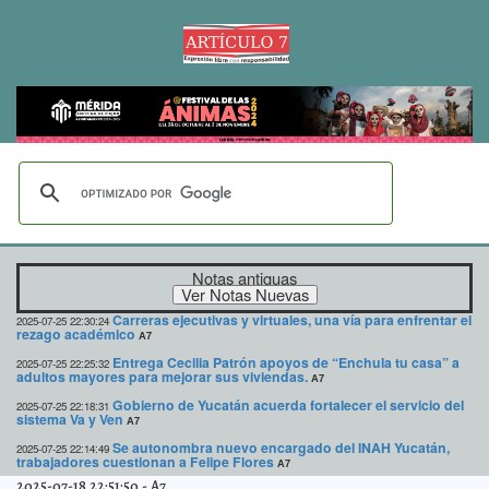
Notas antiguas
Carreras ejecutivas y virtuales, una vía para enfrentar el
2025-07-25 22:30:24
rezago académico
A7
Entrega Cecilia Patrón apoyos de “Enchula tu casa” a
2025-07-25 22:25:32
adultos mayores para mejorar sus viviendas.
A7
Gobierno de Yucatán acuerda fortalecer el servicio del
2025-07-25 22:18:31
sistema Va y Ven
A7
Se autonombra nuevo encargado del INAH Yucatán,
2025-07-25 22:14:49
trabajadores cuestionan a Felipe Flores
A7
2025-07-18 22:51:50
-
A7