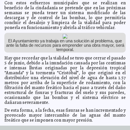
Con estos esfuerzos municipales que se realizan en
Uady no reanudará actividades el 6 de agosto sino
2020-07-29 07:55:30
beneficio de la ciudadanía se pretende que en las próximas
hasta que semáforo Covid-19 esté en verde
Jorge Armando León Borges
semanas se pueda tener un sistema modificado de las
Inicia el programa Peso a Peso Pesquero y Acuícola
descargas y de control de las bombas, lo que permitiría
2020-07-28 18:24:13
2020
Javier W. López Madera
concluir el desalojo y limpieza de la vialidad para poder
ponerla en funcionamiento y abrirla al tráfico vehicular.
CONAMER y OCDE reconocen al Ayuntamiento de
2020-07-28 18:03:56
Mérida como la mejor práctica y ejemplo nacional en Mejora
Regulatoria
Laura Aldama
El Ayuntamiento ya trabaja en una solución al problema, que
Nuevas fechas para inscripciones y reinscripciones a
2020-07-28 17:54:31
ante la falta de recursos para emprender una obra mayor, será
Educación Básica
Jorge Armando León Borges
temporal.
Suman mil 863 mexicanos muertos en EU por Covid-19
2020-07-28 12:40:20
Hay que recordar que la vialidad se tuvo que cerrar el pasado
Juan Francisco del Toral
5 de junio, debido a la inundación causada por las continuas
Demostraré que no soy responsable de ningún delito;
2020-07-28 12:25:34
e intensas lluvias originadas por la depresión tropical
fui intimidado y cooperaré: Lozoya
Javier W. López Madera
“Amanda” y la tormenta “Cristóbal”, lo que originó en el
El alcalde Renán Barrera integra a los jóvenes al trabajo
distribuidor una elevación del nivel de agua de hasta 1.57
2020-07-28 11:56:58
municipal para fortalecer la transparencia
Claudia Sofía Gómez Infante
metros por arriba de la superficie de rodamiento, con la
filtración del manto freático hacia el paso a través del daño
Solo tres municipios de Yucatán permanecen libres de
2020-07-28 11:03:52
Covid-19
estructural de fisuras y fracturas del suelo y sus paredes,
A7
ocasionando que las bombas y el sistema eléctrico se
El Ayuntamiento avanza en la rehabilitación de
2020-07-26 18:18:58
dañaran severamente.
espacios públicos de mano de los ciudadanos
Kamila López
De esta forma, a la fecha, esas fisuras se han incrementado y
Capacitan a comisarios de Mérida en bioseguridad en
2020-07-26 18:07:23
el hogar ante pandemia de Covid-19
provocado mayor intercambio de las aguas del manto
Laura Aldama
freático que se imponen con mayor presión.
Ya son más de 1,000 las muertes por Covid-19 en
2020-07-26 17:44:37
Yucatán; 54% ha ocurrido en julio
A7
A partir de su cierre y hasta ahora se han llevado a cabo