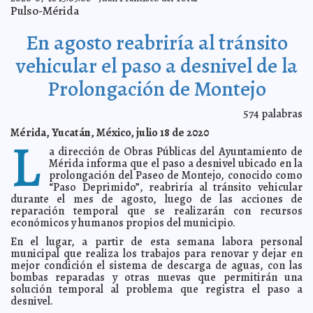
Pulso-Mérida
Sancionan a 36 funcionarios de Yucatán que
2020-08-05 11:48:17
pretendían ser beneficiarios del Seguro de Desempleo
Kamila López
En agosto reabriría al tránsito
Pico de epidemia será en agosto y se deberá fortalecer
2020-08-04 18:01:17
el distanciamiento, advierte OPS a México
Eduardo Ignacio Ramos Pérez
vehicular el paso a desnivel de la
Explosión en Beirut: "Es una catástrofe, los hospitales
2020-08-04 17:45:13
están llenos", Ministro de Salud
Claudia Sofía Gómez Infante
Prolongación de Montejo
Reiteran que Tocilizumab no es la cura del Covid-19
2020-08-04 17:19:23
Jorge Armando León Borges
574
palabras
El Ayuntamiento de Mérida ofrece atención
2020-08-04 17:04:17
personalizada a pacientes con diabetes a través de consultas
Mérida, Yucatán, México, julio 18 de 2020
L
virtuales y atención vía WhatsApp
Kamila López
a dirección de Obras Públicas del Ayuntamiento de
Clases iniciarán de forma remota el 24 de agosto;
2020-08-03 07:54:34
Mérida informa que el paso a desnivel ubicado en la
actividades regresan en TV abierta: SEP
Kamila López
prolongación del Paseo de Montejo, conocido como
El Museo de Historia Natural de Mérida celebra su
2020-08-01 09:14:53
“Paso Deprimido”, reabriría al tránsito vehicular
aniversario 33
Kamila López
durante el mes de agosto, luego de las acciones de
El mejoramiento y rehabilitación de calles, compromiso
reparación temporal que se realizarán con recursos
2020-07-29 17:49:05
que no se detiene porque privilegia la seguridad de todos los
económicos y humanos propios del municipio.
ciudadanos, afirma Renán Barrera
Laura Aldama
En el lugar, a partir de esta semana labora personal
Sin afectar el servicio, Japay continúa recuperando
2020-07-29 17:44:10
municipal que realiza los trabajos para renovar y dejar en
caudales
Claudia Sofía Gómez Infante
mejor condición el sistema de descarga de aguas, con las
Mercado de San Benito de Mérida, abierto al 100% a
2020-07-29 09:39:47
bombas reparadas y otras nuevas que permitirán una
partir de hoy
Eduardo Ignacio Ramos Pérez
solución temporal al problema que registra el paso a
La 4T gasta más de 70 mdp en escuela de beisbol de
desnivel.
2020-07-29 09:23:44
AMLO
Kamila López