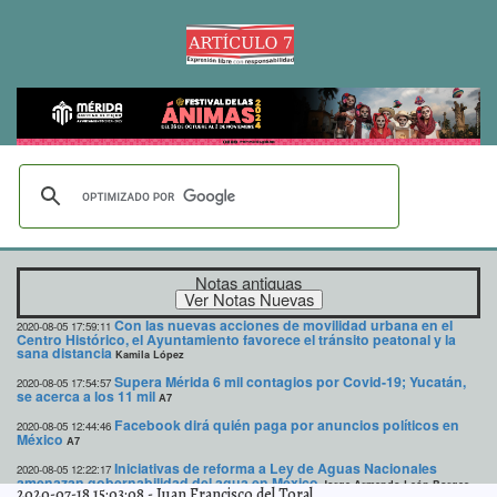
Notas antiguas
Con las nuevas acciones de movilidad urbana en el
2020-08-05 17:59:11
Centro Histórico, el Ayuntamiento favorece el tránsito peatonal y la
sana distancia
Kamila López
Supera Mérida 6 mil contagios por Covid-19; Yucatán,
2020-08-05 17:54:57
se acerca a los 11 mil
A7
Facebook dirá quién paga por anuncios políticos en
2020-08-05 12:44:46
México
A7
Iniciativas de reforma a Ley de Aguas Nacionales
2020-08-05 12:22:17
amenazan gobernabilidad del agua en México
Jorge Armando León Borges
2020-07-18 15:03:08
-
Juan Francisco del Toral