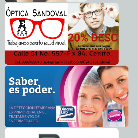
para desarrollo turístico de la zona Puuc
Kamila López
Pide Cecilia Patrón exagerar en cuidados ante COVID-
2020-07-20 09:17:01
19
Javier W. López Madera
En agosto reabriría al tránsito vehicular el paso a
2020-07-18 15:03:08
desnivel de la Prolongación de Montejo
Juan Francisco del Toral
El alcalde Renán Barrera, de la mano de la sociedad,
2020-07-18 14:51:47
inicia acciones para modificar el Plan Municipal de Desarrollo 2018-
2021
Jorge Armando León Borges
Mérida sigue avanzando para responder a nuevos
2020-07-18 14:49:00
desafíos, subraya el alcalde Renán Barrera
Kamila López
Pandemia del Covid-19 en Yucatán se extendería hasta
2020-07-18 14:37:26
agosto de 2021
A7
Apps de acoso crecieron 51% durante la cuarentena
2020-07-18 13:24:12
Claudia Sofía Gómez Infante
Bolivia autoriza el dióxido de cloro para combatir el
2020-07-18 13:06:51
Covid-19
A7
Dióxido de cloro aporta grandes beneficios a la salud
2020-07-18 12:17:41
Franz de J. Fortuny Loret de Mola
Cirugías 360°, el futuro en procedimientos cerebrales
2020-07-16 09:10:51
A7
Impulsan emprendimientos de personas con
2020-07-16 08:46:53
discapacidad motriz
Laura Aldama
Funerarias establecidas se quejan de "negocio" del
2020-07-16 08:25:17
Hospital O´Horán con funerarias "patito"