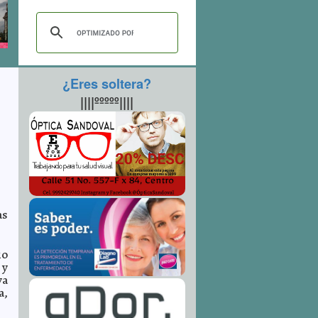
¿Eres soltera?
||||ººººº||||
as
io
 y
ya
a,