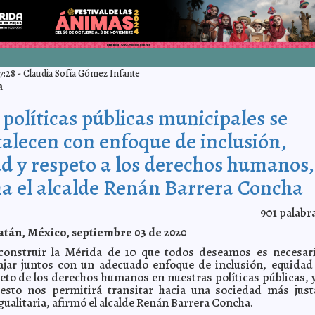
7:28
-
Claudia Sofía Gómez Infante
a
 políticas públicas municipales se
talecen con enfoque de inclusión,
d y respeto a los derechos humanos,
a el alcalde Renán Barrera Concha
901
palabr
tán, México, septiembre 03 de 2020
construir la Mérida de 10 que todos deseamos es necesar
ajar juntos con un adecuado enfoque de inclusión, equidad
eto de los derechos humanos en nuestras políticas públicas, 
esto nos permitirá transitar hacia una sociedad más just
igualitaria, afirmó el alcalde Renán Barrera Concha.