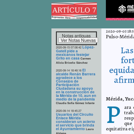
2020-09-03 18:5
Notas antiguas
Pulso-Mérid
López-
Las
2020-09-15 07:08:42
Gatell pide a
mexicanos festejar
for
Grito en casa
Carmen
Alicia Briceño Sánchez
equida
El
2020-09-14 18:49:16
alcalde Renán Barrera
afirm
agradece a los
Consejos de
Participación
Ciudadana su apoyo
en la construcción de
la Mérida de 10, aun en
Mérida, Yuca
medio de la pandemia
P
Claudia Sofía Gómez Infante
ara 
2020-09-14 18:45:27
trab
Usuarios del Circuito
resp
Enlace Mérida
consideran un acierto
que 
el servicio que brinda
equitativa e 
el Ayuntamiento
Laura
Aldama