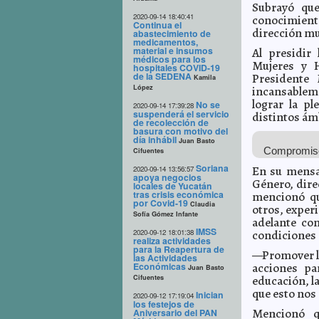
Subrayó que
2020-09-14 18:40:41
conocimient
Continua el
dirección mun
abastecimiento de
medicamentos,
material e insumos
Al presidir
médicos para los
Mujeres y H
hospitales COVID-19
de la SEDENA
Presidente
Kamila
López
incansableme
lograr la pl
No se
2020-09-14 17:39:28
suspenderá el servicio
distintos ám
de recolección de
basura con motivo del
día inhábil
Juan Basto
Compromiso 
Cifuentes
Soriana
En su mensa
2020-09-14 13:56:57
apoya negocios
Género, dire
locales de Yucatán
tras crisis económica
mencionó que
por Covid-19
Claudia
otros, exper
Sofía Gómez Infante
adelante co
IMSS
2020-09-12 18:01:38
condiciones 
realiza actividades
para la Reapertura de
—Promover la
las Actividades
Económicas
acciones pa
Juan Basto
Cifuentes
educación, la
que esto nos
Inician
2020-09-12 17:19:04
los festejos de
Mencionó q
Aniversario del PAN