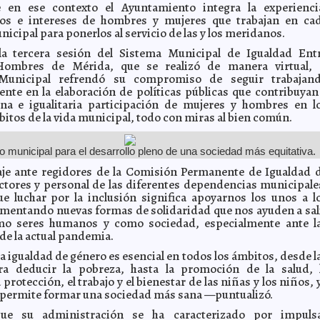
 en ese contexto el Ayuntamiento integra la experienci
os e intereses de hombres y mujeres que trabajan en ca
icipal para ponerlos al servicio de las y los meridanos.
 la tercera sesión del Sistema Municipal de Igualdad Ent
ombres de Mérida, que se realizó de manera virtual, 
 Municipal refrendó su compromiso de seguir trabajan
nte en la elaboración de políticas públicas que contribuyan
ena e igualitaria participación de mujeres y hombres en l
bitos de la vida municipal, todo con miras al bien común.
municipal para el desarrollo pleno de una sociedad más equitativa.
je ante regidores de la Comisión Permanente de Igualdad 
ctores y personal de las diferentes dependencias municipale
 luchar por la inclusión significa apoyarnos los unos a l
imentando nuevas formas de solidaridad que nos ayuden a sal
mo seres humanos y como sociedad, especialmente ante l
de la actual pandemia.
 igualdad de género es esencial en todos los ámbitos, desde l
ra deducir la pobreza, hasta la promoción de la salud, 
 protección, el trabajo y el bienestar de las niñas y los niños, 
 permite formar una sociedad más sana —puntualizó.
ue su administración se ha caracterizado por impuls