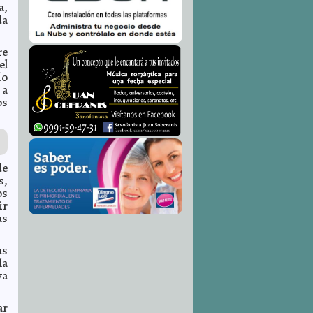
a,
da
re
el
do
 a
os
de
s,
os
ir
as
as
la
ya
ar