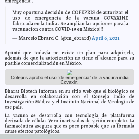
emergencia”.
Más Mérida para seguir escuchando y apoyando con
2021-04-10 19:02:02
mejores oportunidades a los jóvenes, aseveró Renán Barrera
Muy oportuna decisión de COFEPRIS de autorizar el
Claudia
Sofía Gómez Infante
uso de emergencia de la vacuna COVAXINE
fabricada en la India . Se amplían las opciones para la
Ramírez Marín pondrá fin al abandono de las
2021-04-10 18:58:51
comisarías
vacunacion contra COVID-19 en México!!!
Javier W. López Madera
El trabajo en equipo, nuestra carta de presentación:
2021-04-10 18:54:51
— Marcelo Ebrard C. (@m_ebrard)
April 6, 2021
Abril Ferreyro
Laura Aldama
Alejandrina León sigue conquistando las calles de
2021-04-10 18:50:47
Mérida.
Apuntó que todavía no existe un plan para adquirirla,
Jorge Armando León Borges
además de que la autorización no tiene el alcance para su
Por “cierre de información”, México hoy registró 2 mil
2021-04-10 18:47:53
posible comercialización en México.
192 muertes por COVID-19
A7
Destacan cercanía de Cecilia Patrón
2021-04-10 12:57:13
Kamila López
Cofepris aprobó el uso “de emergencia” de la vacuna india
Ejidatarios de Chocholá denuncian actos vandálicos
2021-04-10 12:07:21
Covaxin.
en sus terrenos
A7
Bharat Biotech informa en su sitio web que el biológico se
Pili Santos arranca su campaña en Izamal con un
2021-04-09 21:01:20
desarrolla en colaboración con el Consejo Indio de
llamado a trabajar en equipo
Juan Basto Cifuentes
Investigación Médica y el Instituto Nacional de Virología de
Unidos por Mérida: Cecilia Patrón
2021-04-09 19:54:45
Laura Aldama
ese país.
Inicia actividades Abril Ferreyro en el Distrito II local
2021-04-09 19:08:30
La vacuna se desarrolla con tecnología de plataforma
Kamila López
derivada de células Vero inactivadas de virión completo. La
ONGs reprueban acoso en el Tribunal Agrario de
2021-04-09 18:26:08
farmacéutica asegura que es poco probable que su fórmula
Yucatán
A7
cause efectos patológicos.
"Jóvenes candidatos de Morena, relevo generacional
2021-04-09 18:13:11