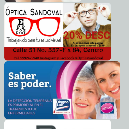
Busca Biden abrir acceso a vacunas a todos el 19 de
2021-04-06 17:27:08
abril
Carmen Alicia Briceño Sánchez
Compromiso de Cecilia Patrón con la seguridad
2021-04-06 15:35:31
Eduardo
Ignacio Ramos Pérez
Por su cultura y gastronomía Mérida destaca a nivel
2021-04-06 08:52:40
mundial como ciudad creativa
Kamila López
Google reveló su estrategia para ayudar a las
2021-04-06 08:40:41
elecciones en México
Claudia Sofía Gómez Infante
Yucatán, libre de sequía
2021-04-06 07:58:40
A7
Alistan "al vapor" libros de texto de la SEP
2021-04-06 07:33:41
Jorge Armando
León Borges
Unidos y en equipo con los ciudadanos para impulsar
2021-04-06 07:08:35
el campo yucateco: Yesenia Polanco
Laura Aldama
Empleo formal no volverá a niveles prepandemia
2021-04-03 14:01:31
durante el 2021: Citibanamex
Javier W. López Madera
Este domingo inicia el horario de verano
2021-04-03 12:57:09
Laura Aldama
Gracias a la suma de esfuerzos aseguramos un futuro
2021-04-01 16:15:26
sustentable para Mérida: Renán Barrera Concha
Claudia Sofía Gómez
Infante
Blockchain para pruebas de Covid-19 y las ofertas en la
2021-04-01 15:40:13
Deep Web
A7
Llegan a Yucatán 8,190 vacunas contra COVID-19, para
2021-04-01 13:12:49
la aplicación de segunda dosis a personal de salud y adultos mayores
Juan Basto Cifuentes