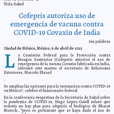
Con propuestas concretas, Ramirez Marín arrasa en
2021-04-13 20:55:51
Vida-Salud
foro de Canacintra
Carmen Alicia Briceño Sánchez
“Vamos por una revolución del transporte público”:
2021-04-13 20:51:27
Cofepris autoriza uso de
Geovanna Campos
Laura Aldama
En sinergia con la iniciativa privada construiremos una
2021-04-13 20:46:32
emergencia de vacuna contra
Mérida MÁS competitiva señala Renán Barrera
Kamila López
COVID-19 Covaxin de India
Semana de Pascua dejó solo 30 por ciento de
2021-04-13 08:44:01
ocupación hotelera en Yucatán
Claudia Sofía Gómez Infante
Somos la campaña más segura, porque Más Mérida es
2021-04-12 19:37:23
364
palabras
más salud: Renán Barrera
Laura Aldama
Ciudad de México, México, 6 de abril de 2021
L
“Servicios públicos de calidad para todos”: Ramírez
2021-04-12 19:34:34
Marín
Carmen Alicia Briceño Sánchez
a Comisión Federal para la Protección contra
Riesgos Sanitarios (Cofepris) autorizó el uso de
Ciudadanos y políticos debemos unirnos para
2021-04-12 19:31:28
construir una mejor ciudad: Gaby Cejudo.
emergencia de la vacuna Covaxin fabricada en India,
Kamila López
informó este martes el secretario de Relaciones
Apoyan propuesta del Ingreso Básico Universal de
2021-04-12 19:27:39
Exteriores, Marcelo Ebrard
Cecilia Patrón
Jorge Armando León Borges
.
Más Mérida con mayor infraestructura ciclista, asegura
2021-04-11 18:21:20
Renán Barrera
Eduardo Ignacio Ramos Pérez
Se amplían las opciones para la vacunacion contra COVID-19
Resalta Cecilia Patrón los valores familiares de los
en México”, celebró el funcionario federal.
2021-04-11 18:07:52
yucatecos
Carmen Alicia Briceño Sánchez
En la conferencia vespertina de la Secretaría de Salud sobre
Empleo y créditos a la palabra, objetivo de Ramírez
2021-04-11 17:49:13
la pandemia de COVID-19, Hugo López-Gatell aclaró que
Marín
Laura Aldama
todavía no hay plan para adquirir el biológico de Bharat
Abril Ferreyro, comprometida con los empleos
Biotech, “pero es pertinente que se haya dado el uso de
2021-04-11 17:30:34
Kamila
López