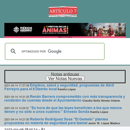
Notas antiguas
Empleos, salud y seguridad, propuestas de Abril
2021-04-14 17:37:08
Ferreyro para el II Distrito local
Kamila López
Renán Barrera comprometido con más transparencia y
2021-04-14 14:31:25
rendición de cuentas desde el Ayuntamiento
Claudia Sofía Gómez Infante
"Es hora de que las leyes beneficien a los que menos
2021-04-14 14:24:51
tienen y no sólo a unos cuantos:" Ernesto Sonda
Kamila López
Roberto Rodríguez Sosa "El Gemelo" plantea
2021-04-14 14:21:50
propuestas en materia de seguridad para Izamal
Javier W. López Madera
2021-04-06 18:01:24
-
A7