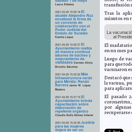
sábado 1 de mayo
transfusión 
Laura Aldama
El
2021-04-29 15:55:18
Tras la apl
alcalde Alejandro Ruz
minutos en r
encabezó la firma de
un convenio de
colaboración con el
Poder Judicial del
La vacunació
Estado de Yucatán
al Preside
Kamila López
El
El madatario
2021-04-29 15:52:37
Ayuntamiento realiza
en un mes pa
de manera continua
labores de bacheo y
Luego de vac
mejoramiento de
vialidades
Carmen Alicia
para que tod
Briceño Sánchez
vacunaron en
Más
2021-04-29 15:43:32
Destacó que 
infraestructura verde
para Mérida: Renán
la vacuna, p
Barrera
Javier W. López
para aplicars
Madera
El pasado 2
El
2021-04-29 15:37:15
Ayuntamiento brinda
coronavirus, 
capacitación sobre
por algunas
elaboración de
repelente orgánico
recuperarse 
Claudia Sofía Gómez Infante
Justicia
2021-04-29 15:34:55
para las mujeres
dejará de ser un