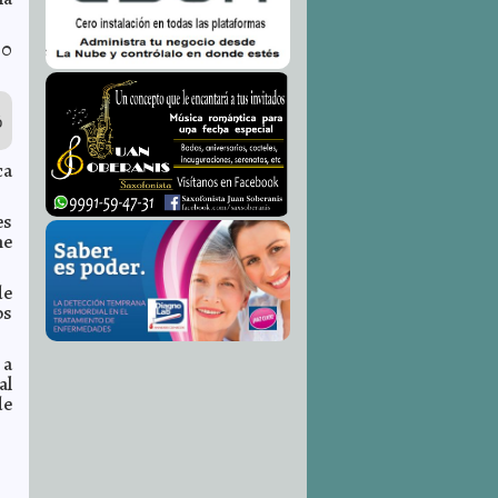
30
ó
ca
es
me
de
os
 a
al
de