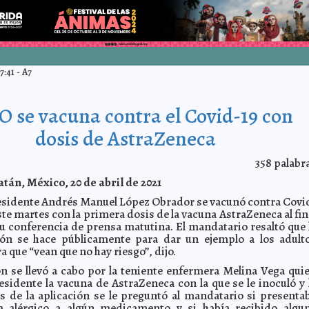
7:41
-
A7
 se vacuna contra el Covid-19 con
dosis de AstraZeneca
358
palabr
tán, México, 20 de abril de 2021
residente Andrés Manuel López Obrador se vacunó contra Covi
ste martes con la primera dosis de la vacuna AstraZeneca al fin
u conferencia de prensa matutina. El mandatario resaltó que 
ión se hace públicamente para dar un ejemplo a los adult
 que “vean que no hay riesgo”, dijo.
n se llevó a cabo por la teniente enfermera Melina Vega qui
esidente la vacuna de AstraZeneca con la que se le inoculó y 
es de la aplicación se le preguntó al mandatario si presenta
era alérgico a algún medicamento y si había recibido algu