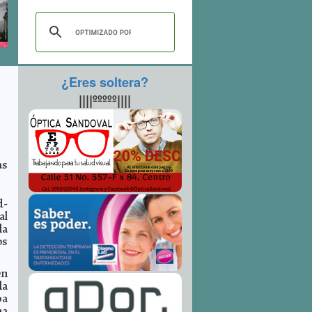
¿Eres soltera?
||||ººººº||||
as
d-
al
la
os
en
la
ba
na