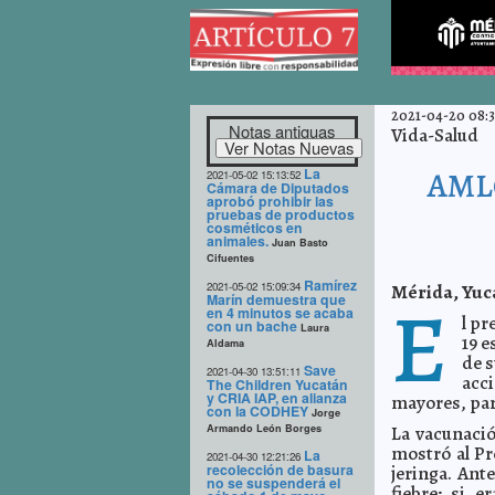
2021-04-20 08:3
Notas antiguas
Vida-Salud
La
AMLO
2021-05-02 15:13:52
Cámara de Diputados
aprobó prohibir las
pruebas de productos
cosméticos en
animales.
Juan Basto
Cifuentes
Ramírez
2021-05-02 15:09:34
Mérida, Yuca
E
Marín demuestra que
en 4 minutos se acaba
l p
con un bache
Laura
19 e
Aldama
de s
Save
2021-04-30 13:51:11
acc
The Children Yucatán
y CRIA IAP, en alianza
mayores, para
con la CODHEY
Jorge
Armando León Borges
La vacunació
mostró al Pr
La
2021-04-30 12:21:26
recolección de basura
jeringa. Ant
no se suspenderá el
fiebre; si 