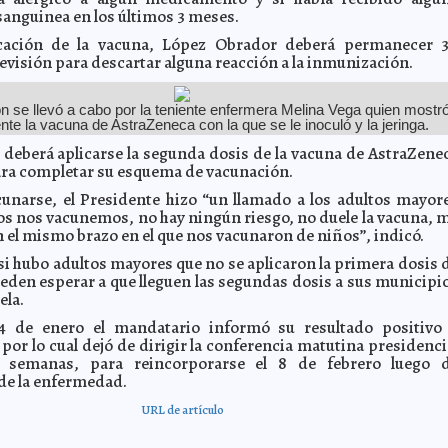
sanguinea en los últimos 3 meses.
icación de la vacuna, López Obrador deberá permanecer 
evisión para descartar alguna reacción a la inmunización.
n se llevó a cabo por la teniente enfermera Melina Vega quien mostr
nte la vacuna de AstraZeneca con la que se le inoculó y la jeringa.
 deberá aplicarse la segunda dosis de la vacuna de AstraZene
ra completar su esquema de vacunación.
unarse, el Presidente hizo “un llamado a los adultos mayor
os nos vacunemos, no hay ningún riesgo, no duele la vacuna, 
 el mismo brazo en el que nos vacunaron de niños”, indicó.
si hubo adultos mayores que no se aplicaron la primera dosis 
ueden esperar a que lleguen las segundas dosis a sus municipi
ela.
4 de enero el mandatario informó su resultado positivo
por lo cual dejó de dirigir la conferencia matutina presidenci
 semanas, para reincorporarse el 8 de febrero luego 
de la enfermedad.
URL de artículo