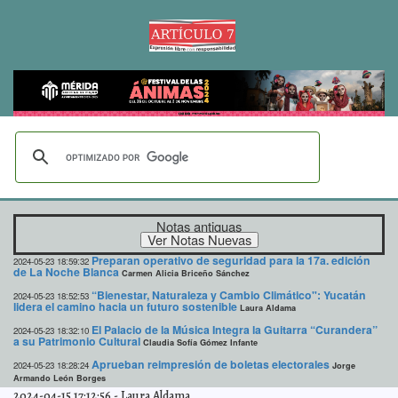
Notas antiguas
Preparan operativo de seguridad para la 17a. edición
2024-05-23 18:59:32
de La Noche Blanca
Carmen Alicia Briceño Sánchez
“Bienestar, Naturaleza y Cambio Climático": Yucatán
2024-05-23 18:52:53
lidera el camino hacia un futuro sostenible
Laura Aldama
El Palacio de la Música Integra la Guitarra “Curandera”
2024-05-23 18:32:10
a su Patrimonio Cultural
Claudia Sofía Gómez Infante
Aprueban reimpresión de boletas electorales
2024-05-23 18:28:24
Jorge
Armando León Borges
2024-04-15 17:12:56
-
Laura Aldama