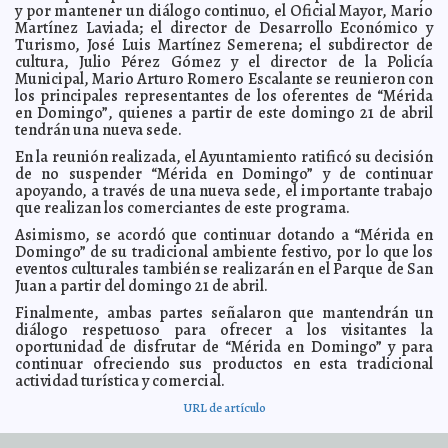
y por mantener un diálogo continuo, el Oficial Mayor, Mario
para defender la dignidad humana y aliviar el sufrimiento
Carmen Alicia
Martínez Laviada; el director de Desarrollo Económico y
Briceño Sánchez
Turismo, José Luis Martínez Semerena; el subdirector de
IMEF otorga mérito académico al maestro Aureliano
2024-05-08 19:32:08
cultura, Julio Pérez Gómez y el director de la Policía
Martínez Castillo
Kamila López
Municipal, Mario Arturo Romero Escalante se reunieron con
Innovación, digitalización y tecnología impulsando el
2024-05-08 19:28:36
los principales representantes de los oferentes de “Mérida
empoderamiento de las madres solteras
Jorge Armando León Borges
en Domingo”, quienes a partir de este domingo 21 de abril
tendrán una nueva sede.
Canirac Yucatán promueve participación en elecciones
2024-05-08 19:22:47
con campaña de “café gratis”
Claudia Sofía Gómez Infante
En la reunión realizada, el Ayuntamiento ratificó su decisión
El Alcalde Alejandro Ruz Castro presenta la décimo
2024-05-08 19:21:08
de no suspender “Mérida en Domingo” y de continuar
séptima edición de La Noche Blanca “Aprender es la belleza de vivir”
apoyando, a través de una nueva sede, el importante trabajo
Kamila López
que realizan los comerciantes de este programa.
El Ayuntamiento de Mérida cumple su compromiso de
2024-05-08 19:18:48
acercar los servicios médicos gratuitos a la población
Asimismo, se acordó que continuar dotando a “Mérida en
Laura Aldama
Domingo” de su tradicional ambiente festivo, por lo que los
Anuncia Cecilia Patrón la creación de "Vecino vigilante”
2024-05-02 19:27:57
eventos culturales también se realizarán en el Parque de San
para mantener la seguridad de Mérida.
Carmen Alicia Briceño Sánchez
Juan a partir del domingo 21 de abril.
El Ayuntamiento, con visión humanista, avanza para
2024-05-02 18:19:01
lograr la meta de Rezago Cero en el municipio
Finalmente, ambas partes señalaron que mantendrán un
Laura Aldama
diálogo respetuoso para ofrecer a los visitantes la
Canirac sostiene diálogo constructivo con Renán
2024-05-02 17:29:43
oportunidad de disfrutar de “Mérida en Domingo” y para
Barrera y Cecilia Patrón
Jorge Armando León Borges
continuar ofreciendo sus productos en esta tradicional
El Ayuntamiento trabaja en coordinación con la
2024-04-28 19:43:25
actividad turística y comercial.
sociedad para garantizar la seguridad de las y los ciudadanos en los
espacios públicos
Kamila López
URL de artículo
Más de 7 millones de peticiones anuales atiende el IMSS
2024-04-28 19:38:04
en sus módulos de atención y orientación
Tweet
Kamila López