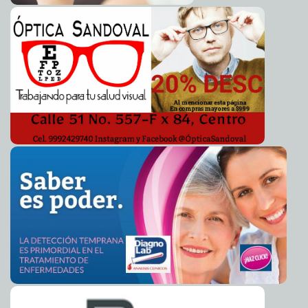
Académicas de la UADY participan en los Foros de
2024-04-15 17:15:40
Vinculación 2024 de la SEP
Laura Aldama
"Mérida en Domingo" se trasladará al parque de San
2024-04-15 17:12:56
Juan por remodelación de la Plaza Grande
Laura Aldama
Licenciatura en Comercio Internacional de la UADY,
2024-04-15 17:05:36
reconocida por cumplir altos estándares de calidad
Carmen Alicia Briceño
Sánchez
Buscan promover en la niñez una nueva forma de
2024-04-15 17:02:40
pensar y actuar con el Programa Niñ@s STEAM
Jorge Armando León Borges
Realizan prueba de funcionalidad del Programa de
2024-04-15 16:59:25
Resultados Electorales Preliminares
Kamila López
El Ayuntamiento reconoce a las y los empleados
2024-04-15 16:56:56
municipales por su dedicación y servicio a Mérida
Laura Aldama
Alzan la voz por los derechos de las niñas, niños y
2024-04-15 16:54:53
adolescentes
Laura Aldama
Garantizaremos la atención médica y entrega de
2024-04-11 13:44:02
medicinas desde lo local: Marissa Salazar
Kamila López
Calcehtok está con Irais Barón
2024-04-11 13:41:37
Laura Aldama
Pide Xóchitl Gálvez a contrincantes conducirse con la
2024-04-10 19:51:02
verdad
Juan Francisco del Toral
El Ayuntamiento destaca el compromiso de seguir
2024-04-10 19:29:59
consolidando a Mérida como uno de los mejores destinos del país
Jorge Armando León Borges