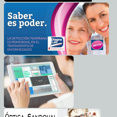
Registran primera agrupación de mujeres productoras
2025-08-01 19:36:53
ganaderas en México
A7
"El Ayuntamiento de Mérida inicia la restauración de
2025-07-31 23:09:09
adoquines de la Ermita"
A7
Sesiona diputaciòn permanente para turnan diversos
2025-07-31 23:04:58
asuntos
A7
Cabildo va por más acciones para mejorar la
2025-07-31 22:58:20
infraestructura, limpieza, orden, economía y justicia social en Mérida.
A7
Pintan El Cuyo y atraen visitantes nuevos del
2025-07-31 22:51:47
extranjero y nacionales
A7
Atención prioritaria a la militancia, compromiso de
2025-07-31 22:46:04
Brenda Ruz con el panismo meridano
A7
Con participación ciudadana y construcción de
2025-07-31 22:39:53
comunidad, mejoramos las colonias meridanas: Cecilia Patrón.
A7
Fiesta Americana Cancùn all inclusive renueva sus
2025-07-31 00:08:39
centros de consumo para una mejor experiencia
A7
Protección Civil suspende provisionalmente local con
2025-07-30 23:57:32
techos riesgosos en el centro de Mérida
A7
Firman convenio “Salud casa por casa” para llevar
2025-07-30 23:52:07
atención médica gratuita a los hogares de Yucatán
A7
Infonavit ofrece soluciones de pago en su oficina de
2025-07-30 23:47:04
Valladolid para conservar tu crédito y patrimonio
A7