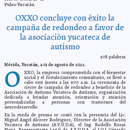
Con el Mega Operativo, Cecilia Patrón supervisa la
2025-08-07 19:12:50
Pulso-Yucatán
intervención de 77 manzanas en la colonia Juan Pablo II.
A7
Dar voz y fuerza a las juventudes, compromiso de
2025-08-07 19:04:24
OXXO concluye con èxito la
Brenda Ruz
A7
Comité interinstitucional descarta presencia de marea
2025-08-07 17:20:19
campaña de redondeo a favor de
roja en Yucatán
A7
la asociaciòn yucateca de
Cecilia Patrón impulsa la autonomía económica y
2025-08-06 19:32:33
libertad para las mujeres de Mérida.
A7
autismo
SSY realizará Jornadas Gratuitas de Papanicolaou
2025-08-06 19:29:20
durante agosto
A7
408
palabras
Renacimiento Maya impulsa justicia social con riego
2025-08-06 19:26:21
solar en Kinchil
A7
Mérida, Yucatán, a 01 de agosto de 2025.
O
Entregan baños ecológicos para fortalecer turismo en
2025-08-06 19:22:04
XXO, la empresa comprometida con el bienestar
San Felipe
A7
social y el fortalecimiento comunitario, se llevó a
Espacios culturales de Sedeculta abren inscripciones
2025-08-06 19:17:54
cabo este jueves a las 9:00 a.m. La ceremonia de
para talleres
A7
cierre de campaña de redondeo a beneficio de la
Yucatán propone alternativas para el uso del sargazo
Asociación de Autismo Yucateca de Autismo, organización
2025-08-06 19:10:46
A7
dedicada a brindar atención, orientación y atención
personalizadas a personas con trastornos del
Somos un Ayuntamiento que constantemente escucha
2025-08-06 19:07:07
y brinda soluciones: Cecilia Patrón
neurodesarrollo.
A7
Cuida Cecilia Patrón a repartidores de aplicaciones con
En la rueda de prensa se contó con la presencia del Lic.
2025-08-05 19:59:19
la entrega de más de 500 cascos.
A7
Miguel Angel Alcocer Rodriguez, Director de la Asociación
Yucateca de Autismo (A.Y.U.D.A), el Ing. Rodolfo Rosas
Abren las convocatorias del Fondo Editorial y el Premio
2025-08-05 19:53:25
Internacional de Poesía Ciudad de Mérida 2025 con innovaciones
Moya, Representante Legal de A.Y.U.D.A, el I.Q.I Gérardo
A7