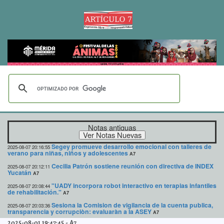
Notas antiguas
Segey promueve desarrollo emocional con talleres de
2025-08-07 20:16:55
verano para niñas, niños y adolescentes
A7
Cecilia Patrón sostiene reunión con directiva de INDEX
2025-08-07 20:12:11
Yucatán
A7
"UADY incorpora robot interactivo en terapias infantiles
2025-08-07 20:08:44
de rehabilitación."
A7
Sesiona la Comision de vigilancia de la cuenta publica,
2025-08-07 20:03:36
transparencia y corrupciòn: evaluaràn a la ASEY
A7
2025-08-01 19:47:45
-
A7