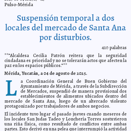
verano para niñas, niños y adolescentes
A7
Pulso-Mérida
Cecilia Patrón sostiene reunión con directiva de INDEX
2025-08-07 20:12:11
Yucatán
A7
Suspensión temporal a dos
"UADY incorpora robot interactivo en terapias infantiles
2025-08-07 20:08:44
de rehabilitación."
locales del mercado de Santa Ana
A7
Sesiona la Comision de vigilancia de la cuenta publica,
2025-08-07 20:03:36
por disturbios.
transparencia y corrupciòn: evaluaràn a la ASEY
A7
Con el Mega Operativo, Cecilia Patrón supervisa la
2025-08-07 19:12:50
intervención de 77 manzanas en la colonia Juan Pablo II.
410
palabras
A7
Dar voz y fuerza a las juventudes, compromiso de
2025-08-07 19:04:24
**”Alcaldesa Cecilia Patrón reitera que la seguridad
Brenda Ruz
A7
ciudadana es prioridad y no se tolerarán actos que afecten la
paz en los espacios públicos.”**
Comité interinstitucional descarta presencia de marea
2025-08-07 17:20:19
roja en Yucatán
A7
Mérida, Yucatán, a 04 de agosto de 2025.
L
Cecilia Patrón impulsa la autonomía económica y
2025-08-06 19:32:33
libertad para las mujeres de Mérida.
a Coordinación General de Buen Gobierno del
A7
Ayuntamiento de Mérida, a través de la Subdirección
SSY realizará Jornadas Gratuitas de Papanicolaou
2025-08-06 19:29:20
de Mercados, suspendió de manera provisional dos
durante agosto
A7
establecimientos de alimentos ubicados dentro del
Renacimiento Maya impulsa justicia social con riego
2025-08-06 19:26:21
mercado de Santa Ana, luego de un altercado violento
solar en Kinchil
A7
protagonizado por trabajadores de ambos negocios.
Entregan baños ecológicos para fortalecer turismo en
2025-08-06 19:22:04
El incidente tuvo lugar el pasado jueves cuando meseros de
San Felipe
A7
los locales San Judas Tadeo y Lonchería Torres sostuvieron
Espacios culturales de Sedeculta abren inscripciones
2025-08-06 19:17:54
una riña física, como resultado de conflictos entre ambas
para talleres
A7
partes. Esto derivó en una pelea que interrumpió la actividad