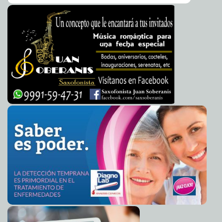
cualquier tipo de violencia de género.
A7
Encabeza delegado Mauricio Sahuì, emotiva ceremonia
2025-08-01 19:52:26
de entrega de escrituras
A7
OXXO concluye con èxito la campaña de redondeo a
2025-08-01 19:47:45
favor de la asociaciòn yucateca de autismo
A7
Clausura de céntrica tienda en Mérida por
2025-08-01 19:40:40
desprendimiento de revoco del techo.
A7
Registran primera agrupación de mujeres productoras
2025-08-01 19:36:53
ganaderas en México
A7
"El Ayuntamiento de Mérida inicia la restauración de
2025-07-31 23:09:09
adoquines de la Ermita"
A7
Sesiona diputaciòn permanente para turnan diversos
2025-07-31 23:04:58
asuntos
A7
Cabildo va por más acciones para mejorar la
2025-07-31 22:58:20
infraestructura, limpieza, orden, economía y justicia social en Mérida.
A7
Pintan El Cuyo y atraen visitantes nuevos del
2025-07-31 22:51:47
extranjero y nacionales
A7
Atención prioritaria a la militancia, compromiso de
2025-07-31 22:46:04
Brenda Ruz con el panismo meridano
A7
Con participación ciudadana y construcción de
2025-07-31 22:39:53
comunidad, mejoramos las colonias meridanas: Cecilia Patrón.
A7
Fiesta Americana Cancùn all inclusive renueva sus
2025-07-31 00:08:39