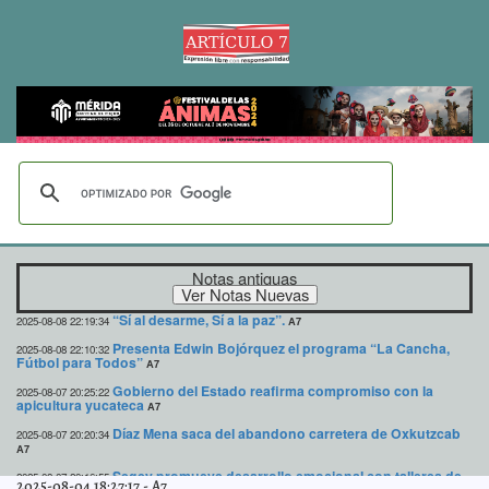
Notas antiguas
“Sí al desarme, Sí a la paz”.
2025-08-08 22:19:34
A7
Presenta Edwin Bojórquez el programa “La Cancha,
2025-08-08 22:10:32
Fútbol para Todos”
A7
Gobierno del Estado reafirma compromiso con la
2025-08-07 20:25:22
apicultura yucateca
A7
Díaz Mena saca del abandono carretera de Oxkutzcab
2025-08-07 20:20:34
A7
Segey promueve desarrollo emocional con talleres de
2025-08-07 20:16:55
2025-08-04 18:27:17
-
A7