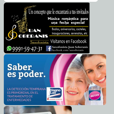
Donald Trump ataca a la OMC
2016-08-01 10:07:19
Claudia Sofía Gómez Infante
Cirque Du Soleil estrenará espectáculo basado en
2016-08-01 09:49:16
música de Soda Stereo
Jorge Armando León Borges
Nick Jonas rechaza a Donald Trump
2016-08-01 09:23:44
Jorge Armando León
Borges
Mujer sentenciada a prisión por aborto asegura que es
2016-08-01 09:21:11
inocente
Jorge Armando León Borges
Golpea a su hija y lo transmite en vivo por Facebook
2016-08-01 09:18:05
Jorge Armando León Borges
El aeropuerto de la ciudad de México recibe a los
2016-08-01 09:16:16
jugadores de Pokémon
Jorge Armando León Borges
Pemex derrocha en obra sin fin
2016-08-01 08:55:29
Claudia Sofía Gómez Infante
¿Qué es la porfiria?
2016-08-01 07:26:08
Jorge Armando León Borges
Revisa tu coche antes de salir
2016-08-01 07:23:33
Eduardo Ignacio Ramos Pérez
Lo que opina Guillermo del Toro de Donald Trump
2016-08-01 07:20:55
Jorge
Armando León Borges
Hoy revive Joan Sebastian
2016-08-01 07:12:51
Jorge Armando León Borges
Zotoluco se despide con triunfo
2016-08-01 07:02:42
Eduardo Ignacio Ramos
Pérez
Japón inicia reclutamientos en línea
2016-08-01 07:00:54
Jorge Armando León
Borges