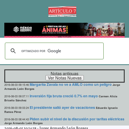
Notas antiguas
Margarita Zavala no ve a AMLO como un peligro
2016-08-03 09:15:46
Jorge
Armando León Borges
Inversión fija bruta creció 0.7% en mayo
2016-08-03 09:07:11
Carmen Alicia
Briceño Sánchez
El presidente salió ayer de vacaciones
2016-08-03 09:03:24
Eduardo Ignacio
Ramos Pérez
Piden subir el nivel de la discusión por tarifas eléctricas
2016-08-03 08:44:43
Jorge Armando León Borges
2016-08-01 10:14:19
-
Jorge Armando León Borges