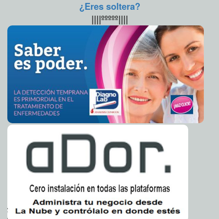
¿Eres soltera?
Sofía Gómez Infante
Responsable de masacre en Japón quería hacer felices
2016-08-02 07:50:32
||||ººººº||||
a todos
Carmen Alicia Briceño Sánchez
Activista chino es condenado a tres años de cárcel
2016-08-02 07:46:12
Claudia Sofía Gómez Infante
Iglesia Católica contempla posibilidad de diaconisas
2016-08-02 07:36:11
Claudia Sofía Gómez Infante
Trump paga caro críticas a familia de ex combatiente
2016-08-02 07:30:29
musulmán
Eduardo Ignacio Ramos Pérez
Hija de Obama sacude las redes
2016-08-02 07:27:21
Claudia Sofía Gómez Infante
Asesinan a alcalde poblano
2016-08-02 07:24:50
Jorge Armando León Borges
La fiebre amarilla sigue siendo un riesgo para los
2016-08-02 07:22:02
viajeros
Jorge Armando León Borges
Protección Civil, preparados para cualquier
2016-08-02 07:17:45
contigencia
A7
Próximo Ciclo de Cine Chino en el Archivo Histórico
2016-08-02 07:13:06
Municipal
A7
Alumnos de Texas podrán llevar armas a clase
2016-08-01 10:16:35
Claudia
Sofía Gómez Infante
Confirman bombardeo de EE.UU a Estado Islámico
2016-08-01 10:14:19
Jorge Armando León Borges
¿Audioslave podría regresar?
2016-08-01 10:08:51
Claudia Sofía Gómez Infante