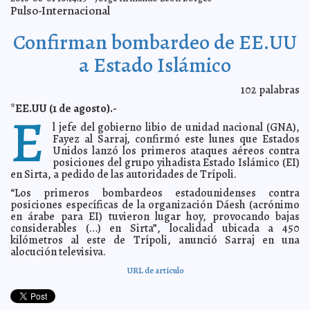
Earl e Ivette causarán lluvias en el país
2016-08-03 08:38:46
Claudia Sofía Gómez
Pulso-Internacional
Infante
EPN ha fallado, afirma Margarita Zavala
2016-08-03 08:34:08
Jorge Armando
Confirman bombardeo de EE.UU
León Borges
a Estado Islámico
Tormenta Earl aumenta en potencia
2016-08-03 08:30:42
Jorge Armando León
Borges
Evacúan comunidades pesqueras de Quintana Roo
2016-08-03 08:28:44
102
palabras
por Earl
Eduardo Ignacio Ramos Pérez
*EE.UU (1 de agosto).-
E
Mérida, elegida por el gobierno danés para proyecto
2016-08-03 08:23:32
ambiental
A7
l jefe del gobierno libio de unidad nacional (GNA),
Fayez al Sarraj, confirmó este lunes que Estados
Chapo se relaja y ve películas de Cantinflas
2016-08-02 11:22:15
Claudia Sofía
Unidos lanzó los primeros ataques aéreos contra
Gómez Infante
posiciones del grupo yihadista Estado Islámico (EI)
Miss Teen admite comentarios racistas
2016-08-02 11:15:25
Claudia Sofía Gómez
en Sirta, a pedido de las autoridades de Trípoli.
Infante
“Los primeros bombardeos estadounidenses contra
Cortana llega a México
2016-08-02 11:12:22
Claudia Sofía Gómez Infante
posiciones específicas de la organización Dáesh (acrónimo
Ipad Pro, la computadora robusta
en árabe para EI) tuvieron lugar hoy, provocando bajas
2016-08-02 11:09:45
Claudia Sofía Gómez
Infante
considerables (…) en Sirta”, localidad ubicada a 450
kilómetros al este de Trípoli, anunció Sarraj en una
Producir autos en el país sale barato
2016-08-02 11:05:52
Claudia Sofía Gómez
alocución televisiva.
Infante
Chedraui busca impulsar formato Protomil
2016-08-02 11:04:23
URL de artículo
Jorge Armando
León Borges
Angus Young pone en duda el futuro de AC/DC
2016-08-02 11:02:22
Eduardo
Ignacio Ramos Pérez