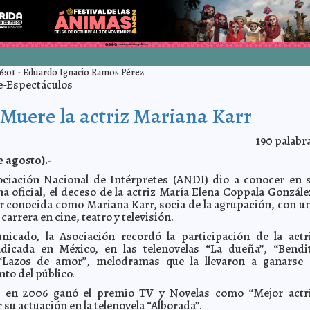
6:01
-
Eduardo Ignacio Ramos Pérez
e-Espectáculos
Muere la actriz Mariana Karr
190
palabr
e agosto).-
ociación Nacional de Intérpretes (ANDI) dio a conocer en 
a oficial, el deceso de la actriz María Elena Coppala Gonzále
r conocida como Mariana Karr, socia de la agrupación, con u
 carrera en cine, teatro y televisión.
icado, la Asociación recordó la participación de la actr
adicada en México, en las telenovelas “La dueña”, “Bendi
“Lazos de amor”, melodramas que la llevaron a ganarse 
to del público.
 en 2006 ganó el premio TV y Novelas como “Mejor actr
 su actuación en la telenovela “Alborada”.