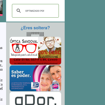
¿Eres soltera?
||||ººººº||||
as
su
z,
na
iz
ta
el
iz