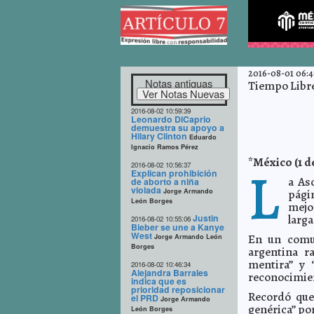
2016-08-01 06:4
Notas antiguas
Tiempo Libr
2016-08-02 10:59:39
Leonardo DiCaprio
demuestra su apoyo a
Hilary Clinton
Eduardo
Ignacio Ramos Pérez
*México (1 d
L
2016-08-02 10:56:37
Explican prohibición
a As
de aborto a niña
violada
Jorge Armando
págin
León Borges
mejo
Justin
larga
2016-08-02 10:55:06
Bieber se une a Kanye
West
En un comun
Jorge Armando León
Borges
argentina r
mentira” y 
2016-08-02 10:46:34
Alejandra Barrales
reconocimien
indica que es
prioridad reposicionar
Recordó que
el PRD
Jorge Armando
genérica” por
León Borges