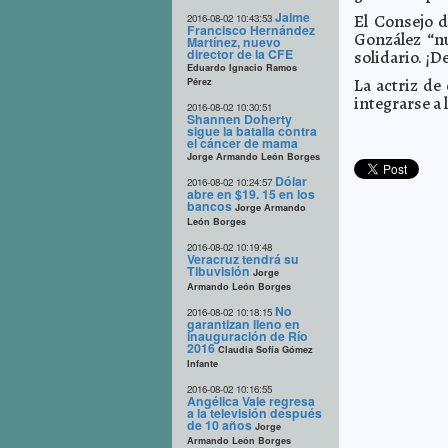
Jaime
El Consejo d
2016-08-02 10:43:53
Francisco Hernández
González “n
Martínez, nuevo
director de la CFE
solidario. ¡
Eduardo Ignacio Ramos
La actriz de
Pérez
integrarse a 
2016-08-02 10:30:51
Shannen Doherty
sigue la batalla contra
el cáncer de mama
Jorge Armando León Borges
Dólar
2016-08-02 10:24:57
abre en $19. 15 en los
bancos
Jorge Armando
León Borges
2016-08-02 10:19:48
Veracruz tendrá su
Tibuvisión
Jorge
Armando León Borges
No
2016-08-02 10:18:15
garantizan lleno en
inauguración de Río
2016
Claudia Sofía Gómez
Infante
2016-08-02 10:16:55
Angélica Vale regresa
a la televisión después
de 10 años
Jorge
Armando León Borges