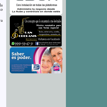
la
zo
ra