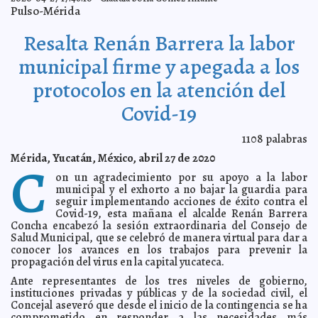
Pulso-Mérida
Comienza en Yucatán la fase de contagios masivos de
2020-05-05 18:47:59
Covid-19, advierte López-Gatell
A7
Resalta Renán Barrera la labor
Ya son 53 los fallecidos por Covid-19 en Yucatán; casos
2020-05-05 17:51:46
positivos son 656
A7
municipal firme y apegada a los
Cementerios de Mérida cerrarán los días 9 y 10 de
2020-05-05 17:38:47
mayo
Laura Aldama
protocolos en la atención del
Amplían plazo para recibir proyectos del Concurso
2020-05-05 08:30:34
Internacional de Arte Público en Glorietas y Espacios Públicos
Laura
Covid-19
Aldama
Pese a impacto del Covid-19, envíos de remesas a
2020-05-05 07:17:38
1108
palabras
México alcanzan máximo histórico: Banxico
Kamila López
Mérida, Yucatán, México, abril 27 de 2020
Casi 25 mil casos positivos de Covid-19 en México
C
2020-05-04 18:13:11
A7
on un agradecimiento por su apoyo a la labor
Suman 49 las muertes por Covid-19 en Yucatán; casos
2020-05-04 17:15:34
positivos llegan a 614
municipal y el exhorto a no bajar la guardia para
A7
seguir implementando acciones de éxito contra el
Comercios locales tendrán poco movimiento por
2020-05-04 08:31:28
Covid-19, esta mañana el alcalde Renán Barrera
festejo del Día de las Madres: Canaco Mérida.
Kamila López
Concha encabezó la sesión extraordinaria del Consejo de
Van 6 muertes por Covid-19 en las últimas 48 horas;
2020-05-02 16:58:55
Salud Municipal, que se celebró de manera virtual para dar a
casos positivos suman 540
A7
conocer los avances en los trabajos para prevenir la
propagación del virus en la capital yucateca.
Van 20 mil 739 contagios por Covid-19 en México y
2020-05-01 17:41:51
1,972 decesos
A7
Ante representantes de los tres niveles de gobierno,
Gobierno del Estado clausura y multa a una sucursal
2020-05-01 17:04:00
instituciones privadas y públicas y de la sociedad civil, el
de comida rápida
Carmen Alicia Briceño Sánchez
Concejal aseveró que desde el inicio de la contingencia se ha
comprometido en responder a las necesidades más
Llega Yucatán a 39 muertes por Covid-19 y 497 casos
2020-05-01 16:53:22