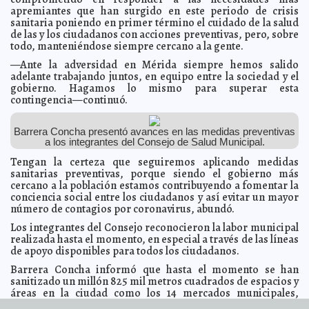
positivos
apremiantes que han surgido en este periodo de crisis
A7
sanitaria poniendo en primer término el cuidado de la salud
El alcalde Renán Barrera supervisa la segunda etapa
2020-05-01 12:05:39
de las y los ciudadanos con acciones preventivas, pero, sobre
de entrega de apoyos alimentarios y kits sanitizantes a familias del Sur
Claudia Sofía Gómez Infante
todo, manteniéndose siempre cercano a la gente.
No habrá extraordinaria para votar propuesta de
2020-05-01 11:50:49
—Ante la adversidad en Mérida siempre hemos salido
reforma a Ley de Presupuesto
Claudia Sofía Gómez Infante
adelante trabajando juntos, en equipo entre la sociedad y el
gobierno. Hagamos lo mismo para superar esta
Momento cumbre de la pandemia del Covid-19, el 6 de
2020-05-01 11:35:58
mayo: Hugo López-Gatell
contingencia—continuó.
A7
Finaliza abril con 35 muertes por Covid-19 en Yucatán;
2020-04-30 17:35:02
casos positivos suman 456
A7
Barrera Concha presentó avances en las medidas preventivas
Ajustes en el servicio de recolección de basura este 1
2020-04-30 15:46:57
a los integrantes del Consejo de Salud Municipal.
de mayo
Eduardo Ignacio Ramos Pérez
Tengan la certeza que seguiremos aplicando medidas
Investigarán a funcionarios que solicitaron seguro de
2020-04-30 15:29:44
sanitarias preventivas, porque siendo el gobierno más
desempleo
Javier W. López Madera
cercano a la población estamos contribuyendo a fomentar la
Dan de alta a paciente recuperada de Covid-19 en
conciencia social entre los ciudadanos y así evitar un mayor
2020-04-30 14:54:26
Hospital Juárez del IMSS Yucatán
Carmen Alicia Briceño Sánchez
número de contagios por coronavirus, abundó.
El Hospital General Agustín OHorán cuenta con un
2020-04-30 14:48:15
Los integrantes del Consejo reconocieron la labor municipal
área exclusiva para la atención de personas con Coronavirus
Juan
realizada hasta el momento, en especial a través de las líneas
Francisco del Toral
de apoyo disponibles para todos los ciudadanos.
"Afortunadamente la caída de la economía no fue
2020-04-30 08:21:26
mayor", dijo AMLO ante el dato del PIB
Barrera Concha informó que hasta el momento se han
Kamila López
sanitizado un millón 825 mil metros cuadrados de espacios y
Ve Conapred discriminación por parte de
2020-04-30 08:02:55
áreas en la ciudad como los 14 mercados municipales,
supermercados
A7
parques públicos, 32 asociaciones de asistencia social e