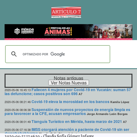
Notas antiguas
Fallecen 4 mujeres por Covid-19 en Yucatán: suman 57
2020-05-06 16:45:13
las defuncione; casos positivos son 696
A7
Covid-19 eleva la morosidad en los bancos
2020-05-06 08:21:46
Kamila López
Suspensión de nuevos proyectos de energía limpia es
2020-05-06 08:06:38
para favorecer a la CFE, acusan empresarios
Jorge Armando León Borges
Tianguís Turístico en Mérida, hasta marzo de 2021
2020-05-06 08:01:49
A7
IMSS otorgará atención a paciente de Covid-19 sin ser
2020-05-06 07:16:38
derechohabientes
Claudia Sofía Gómez Infante
2020-04-27 17:46:10
-
Claudia Sofía Gómez Infante