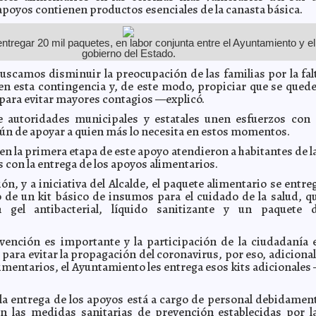
apoyos contienen productos esenciales de la canasta básica.
ntregar 20 mil paquetes, en labor conjunta entre el Ayuntamiento y el
gobierno del Estado.
scamos disminuir la preocupación de las familias por la fal
en esta contingencia y, de este modo, propiciar que se qued
 para evitar mayores contagios —explicó.
 autoridades municipales y estatales unen esfuerzos con 
ún de apoyar a quien más lo necesita en estos momentos.
en la primera etapa de este apoyo atendieron a habitantes de l
 con la entrega de los apoyos alimentarios.
ón, y a iniciativa del Alcalde, el paquete alimentario se entre
e un kit básico de insumos para el cuidado de la salud, q
 gel antibacterial, líquido sanitizante y un paquete 
ención es importante y la participación de la ciudadanía 
para evitar la propagación del coronavirus, por eso, adicional
limentarios, el Ayuntamiento les entrega esos kits adicionales
la entrega de los apoyos está a cargo de personal debidamen
n las medidas sanitarias de prevención establecidas por l