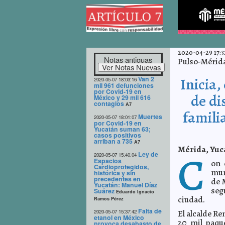
2020-04-29 17:3
Notas antiguas
Pulso-Mérid
Van 2
Inicia,
2020-05-07 18:03:16
mil 961 defunciones
por Covid-19 en
de di
México y 29 mil 616
contagios
A7
familia
Muertes
2020-05-07 18:01:07
por Covid-19 en
Yucatán suman 63;
casos positivos
arriban a 735
A7
Mérida, Yuca
C
Ley de
2020-05-07 15:40:04
Espacios
on 
Cardioprotegidos,
mun
histórica y sin
precedentes en
de 
Yucatán: Manuel Díaz
seg
Suárez
Eduardo Ignacio
ciudad.
Ramos Pérez
Falta de
2020-05-07 15:37:42
El alcalde R
etanol en México
20 mil paque
provoca desabasto de