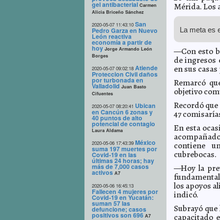
gel antibacterial
Mérida. Los 
Carmen
Alicia Briceño Sánchez
San
2020-05-07 11:43:10
La meta es e
Pedro Garza en Nuevo
León reactiva
economía a partir de
hoy
Jorge Armando León
—Con esto bu
Borges
de ingresos 
Atiende
en sus casas
2020-05-07 09:02:18
Proteccion Civil daños
por turbonada en
Remarcó que
Valladolid
Juan Basto
objetivo com
Cifuentes
Recordó que 
Ubican
2020-05-07 08:20:41
en Cancún 6 zonas y
47 comisarías
40 puntos de alto
potencial de contagio
En esta ocasi
Laura Aldama
acompañado d
México
2020-05-06 17:43:39
contiene un
suma 197 muertes por
cubrebocas.
Covid-19 en las
últimas 24 horas; hay
más de 7,000 casos
—Hoy la prev
activos
A7
fundamental 
los apoyos a
2020-05-06 16:45:13
Fallecen 4 mujeres por
indicó.
Covid-19 en Yucatán:
suman 57 las
Subrayó que 
defuncione; casos
positivos son 696
capacitado e
A7