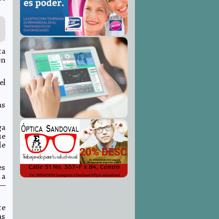
ta
en
el
as
ga
ue
de
es
 a
 —
te
as