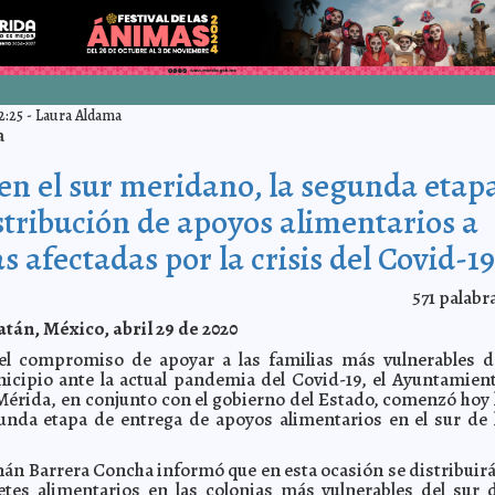
2:25
-
Laura Aldama
a
 en el sur meridano, la segunda etap
stribución de apoyos alimentarios a
s afectadas por la crisis del Covid-1
571
palabr
tán, México, abril 29 de 2020
el compromiso de apoyar a las familias más vulnerables d
icipio ante la actual pandemia del Covid-19, el Ayuntamien
Mérida, en conjunto con el gobierno del Estado, comenzó hoy 
unda etapa de entrega de apoyos alimentarios en el sur de 
enán Barrera Concha informó que en esta ocasión se distribuir
tes alimentarios en las colonias más vulnerables del sur 