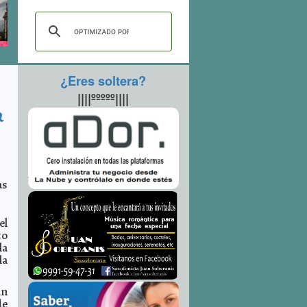
¿Eres soltera?
||||ººººº||||
a
9
as
el
to
la
la
án
de