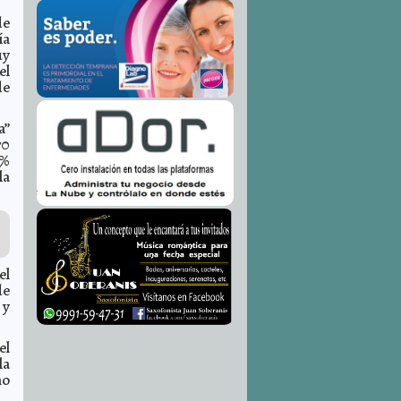
de
ía
uy
el
de
a”
70
3%
la
el
de
 y
el
la
mo