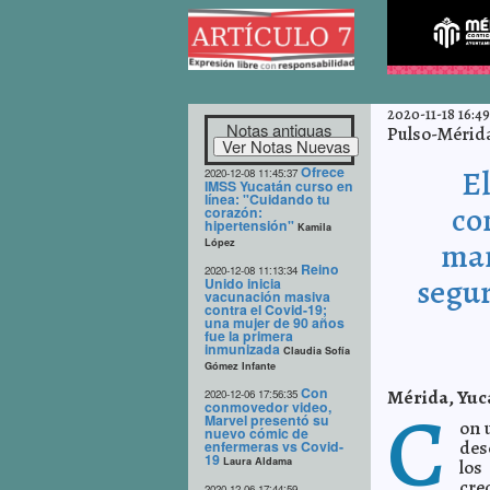
2020-11-18 16:49
Notas antiguas
Pulso-Mérid
Ofrece
E
2020-12-08 11:45:37
IMSS Yucatán curso en
línea: "Cuidando tu
co
corazón:
hipertensión"
Kamila
man
López
Reino
2020-12-08 11:13:34
segur
Unido inicia
vacunación masiva
contra el Covid-19;
una mujer de 90 años
fue la primera
inmunizada
Claudia Sofía
Gómez Infante
Con
Mérida, Yuc
2020-12-06 17:56:35
C
conmovedor video,
Marvel presentó su
on 
nuevo cómic de
des
enfermeras vs Covid-
19
Laura Aldama
los
cre
2020-12-06 17:44:59