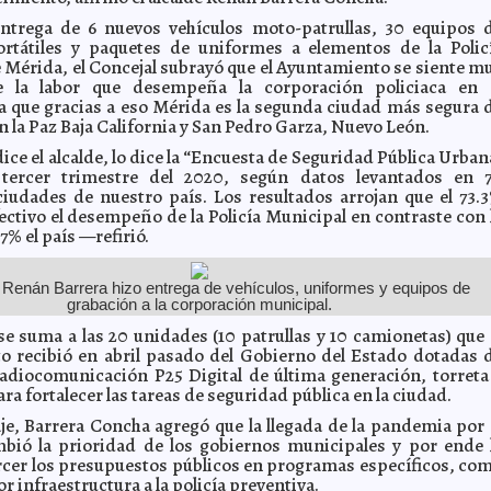
entrega de 6 nuevos vehículos moto-patrullas, 30 equipos 
ortátiles y paquetes de uniformes a elementos de la Polic
 Mérida, el Concejal subrayó que el Ayuntamiento se siente m
e la labor que desempeña la corporación policiaca en 
a que gracias a eso Mérida es la segunda ciudad más segura 
n la Paz Baja California y San Pedro Garza, Nuevo León.
ice el alcalde, lo dice la “Encuesta de Seguridad Pública Urban
tercer trimestre del 2020, según datos levantados en 
ciudades de nuestro país. Los resultados arrojan que el 73.
ectivo el desempeño de la Policía Municipal en contraste con 
7% el país —refirió.
e Renán Barrera hizo entrega de vehículos, uniformes y equipos de
grabación a la corporación municipal.
se suma a las 20 unidades (10 patrullas y 10 camionetas) que 
 recibió en abril pasado del Gobierno del Estado dotadas 
adiocomunicación P25 Digital de última generación, torreta
ra fortalecer las tareas de seguridad pública en la ciudad.
e, Barrera Concha agregó que la llegada de la pandemia por 
bió la prioridad de los gobiernos municipales y por ende 
rcer los presupuestos públicos en programas específicos, co
r infraestructura a la policía preventiva.