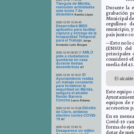
Tianguis de Mérida,
reanudan actividades
Durante la 
este lunes 7 de
grabación p
diciembre
Kamila López
Municipal de
2020-12-05 10:34:43
orgulloso d
Desarrollará IMSS
municipio, y
aplicativo para facilitar
captura y entrega de la
país junto co
Incapacidad Temporal
para el Trabajo
Jorge
—Esto no lo d
Armando León Borges
(ENSU) del 
AMLO
2020-12-04 09:20:17
principales 
pide a ciudadanos
consideró ef
quedarse en casa
durante fiestas
media del 43.
decembrinas
A7
El
2020-12-03 16:16:21
Ayuntamiento realiza
El alcald
un trabajo constante
para fortalecer la
seguridad en Mérida,
Este equipo 
asegura el alcalde
Renán Barrera
Ayuntamiento
Concha
Laura Aldama
equipos de r
accesorios pa
Dióxido
2020-12-03 14:15:29
de Cloro, antídoto
efectivo contra COVID-
En su mensaj
19
A7
Covid-19 cam
forma de eje
2020-12-02 13:43:12
Desaparece un millón
dotar de mejo