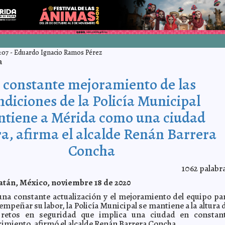
:07
-
Eduardo Ignacio Ramos Pérez
a
l constante mejoramiento de las
ndiciones de la Policía Municipal
tiene a Mérida como una ciudad
a, afirma el alcalde Renán Barrera
Concha
1062
palabr
atán, México, noviembre 18 de 2020
una constante actualización y el mejoramiento del equipo pa
empeñar su labor, la Policía Municipal se mantiene a la altura 
 retos en seguridad que implica una ciudad en constan
cimiento, afirmó el alcalde Renán Barrera Concha.