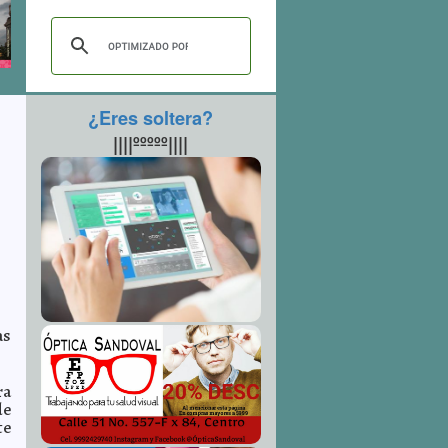
¿Eres soltera?
||||ººººº||||
as
ra
de
te