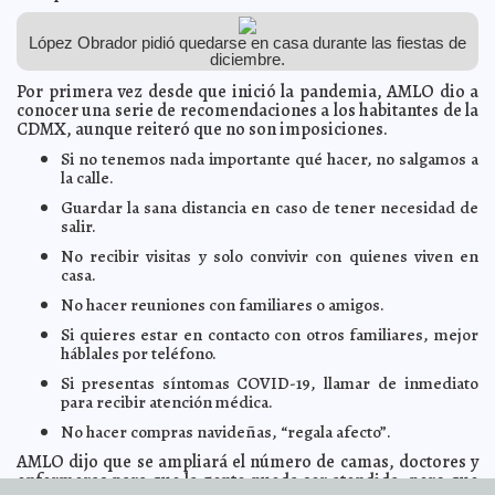
Reporta OMS nuevo récord mundial de casos diarios
2020-12-20 17:56:31
de Covid-19
Jorge Armando León Borges
López Obrador pidió quedarse en casa durante las fiestas de
diciembre.
Aprueba EU vacuna Covid-19 de Moderna
2020-12-19 07:48:26
A7
Por primera vez desde que inició la pandemia, AMLO dio a
EN VIVO: Conferencia "Empresarios, líderes políticos y
2020-12-19 07:29:11
sociales, unidos a favor de salvar vidas con el CDS"
conocer una serie de recomendaciones a los habitantes de la
A7
CDMX, aunque reiteró que no son imposiciones.
El Ayuntamiento llega a más personas con cursos de
2020-12-18 15:52:54
capacitación en línea para potenciar su desarrollo y bienestar integral,
Si no tenemos nada importante qué hacer, no salgamos a
señala el alcalde Renán Barrera
Laura Aldama
la calle.
El Dióxido de Cloro (CDS), oxígeno para la economía
2020-12-17 11:54:00
A7
Guardar la sana distancia en caso de tener necesidad de
Recomienda OMS usar cubrebocas en reuniones
2020-12-17 08:12:16
salir.
decembrinas
Carmen Alicia Briceño Sánchez
No recibir visitas y solo convivir con quienes viven en
El Ayuntamiento de Mérida entrega lentes gratuitos a la
2020-12-16 20:27:40
casa.
población más vulnerable
Kamila López
No hacer reuniones con familiares o amigos.
El salario mínimo en Mexico será de 141.70 pesos en
2020-12-16 20:23:04
2021
A7
Si quieres estar en contacto con otros familiares, mejor
Fallece Gerardo Acevedo Macari, director de
háblales por teléfono.
2020-12-16 19:32:31
Gobernación del Ayuntamiento de Mérida
A7
Si presentas síntomas COVID-19, llamar de inmediato
El Ayuntamiento de Mérida fomenta una Navidad
2020-12-14 19:18:15
para recibir atención médica.
amigable con el medioambiente
Laura Aldama
No hacer compras navideñas, “regala afecto”.
Agotadas, enfermeras miran con tristeza la indolencia
2020-12-12 09:57:37
de la gente ante el COVID-19
Laura Aldama
AMLO dijo que se ampliará el número de camas, doctores y
enfermeras para que la gente pueda ser atendida, pero que
Diputados reviven padrón fallido de telefonía celular
2020-12-12 09:09:00
A7