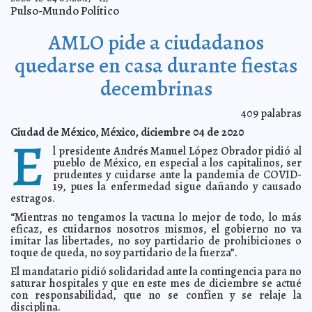
Pulso-Mundo Político
Fallece Miguel Gutiérrez Machado, distinguido panista
2020-12-29 10:54:07
y ex diputado federal
A7
AMLO pide a ciudadanos
Fallece Armando Manzanero
2020-12-28 08:34:32
A7
IMSS Yucatán atendió dos nacimientos en Navidad
2020-12-25 15:15:46
quedarse en casa durante fiestas
Carmen Alicia Briceño Sánchez
decembrinas
Reporta SSY nacimientos en hospitales de Yucatán
2020-12-25 15:13:20
Claudia Sofía Gómez Infante
Celebran Navidad en un ambiente seguro las familias
2020-12-25 15:07:15
409
palabras
que permanecen en el CAREM
Laura Aldama
Ciudad de México, México, diciembre 04 de 2020
E
Personas privadas de su libertad pasan la víspera de
2020-12-24 16:34:28
Navidad con Misa y Cena especial
Jorge Armando León Borges
l presidente Andrés Manuel López Obrador pidió al
pueblo de México, en especial a los capitalinos, ser
Inicia operativo preventivo en sitios de distribución y
2020-12-23 20:37:13
venta de pirotecnia
prudentes y cuidarse ante la pandemia de COVID-
Eduardo Ignacio Ramos Pérez
19, pues la enfermedad sigue dañando y causado
El Ayuntamiento de Mérida suspenderá servicios de
2020-12-23 20:05:29
estragos.
recolección de basura y otros programas el 25 de diciembre y 1 de
enero
Carmen Alicia Briceño Sánchez
“Mientras no tengamos la vacuna lo mejor de todo, lo más
En su última sesión ordinaria del 2020, el Cabildo de
eficaz, es cuidarnos nosotros mismos, el gobierno no va
2020-12-23 10:01:31
Mérida aprueba temas de interés general para la ciudadanía
Kamila
imitar las libertades, no soy partidario de prohibiciones o
López
toque de queda, no soy partidario de la fuerza”.
Arriba a México avión con primer lote de vacuna contra
2020-12-23 09:38:59
El mandatario pidió solidaridad ante la contingencia para no
COVID-19 de Pfizer
A7
saturar hospitales y que en este mes de diciembre se actué
El alcalde Renán Barrera trabaja de la mano con el
2020-12-20 17:58:23
con responsabilidad, que no se confíen y se relaje la
sector restaurantero para consolidar a Mérida como un destino
disciplina.
gastronómico
Kamila López