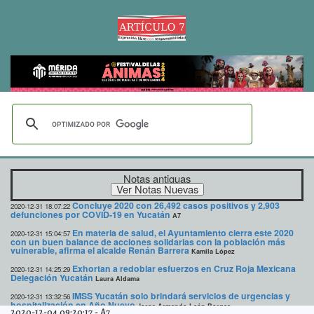
Notas antiguas
Concluye 2020 con 26,492 casos positivos y 2,903
2020-12-31 18:07:22
defunciones por COVID-19 en Yucatán
A7
En materia de salud, el Ayuntamiento cierra este 2020
2020-12-31 15:04:57
con un buen balance de acciones solidarias con la población más
vulnerable, afirma el alcalde Renán Barrera
Kamila López
Exhortan a redoblar esfuerzos en Cruz Roja Mexicana
2020-12-31 14:25:29
Delegación Yucatán
Laura Aldama
IMSS Yucatán solo brindará servicios de urgencias y
2020-12-31 13:32:56
hospitalización en Año Nuevo
Jorge Armando León Borges
2020-12-04 09:20:17
-
A7