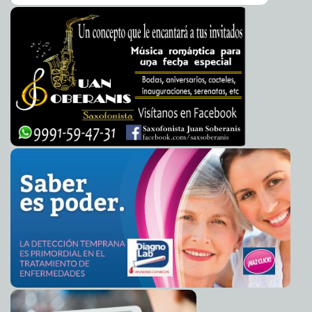
Borges
AMLO pide a ciudadanos quedarse en casa durante
2020-12-04 09:20:17
fiestas decembrinas
A7
El Ayuntamiento realiza un trabajo constante para
2020-12-03 16:16:21
fortalecer la seguridad en Mérida, asegura el alcalde Renán Barrera
Concha
Laura Aldama
Dióxido de Cloro, antídoto efectivo contra COVID-19
2020-12-03 14:15:29
A7
Desaparece un millón de negocios en 17 meses: INEGI
2020-12-02 13:43:12
Juan Francisco del Toral
Profeco alerta nuevamente sobre riesgos de comprar
2020-12-02 07:24:13
boletos de avión de Interjet
Carmen Alicia Briceño Sánchez
Reino Unido es el primer país que aprueba la vacuna
2020-12-02 07:07:43
de Pfizer contra el coronavirus
Jorge Armando León Borges
Mérida inicia oficialmente la temporada navideña con el
2020-12-02 06:28:05
encendido del árbol del remate de Paseo de Montejo
Kamila López
México otra vez por encima de las 800 muertes diarias
2020-12-02 06:21:30
por COVID-19; inicia diciembre con más de 106 mil defunciones
A7
Realizan en Yucatán ensayos clínicos globales de
2020-11-30 20:50:06
vacuna contra el Coronavirus
Laura Aldama
El Ayuntamiento pone en marcha el Operativo
2020-11-30 19:30:20
Decembrino 2020, en el que participarán 400 elementos de la Policía
Municipal
Jorge Armando León Borges
Cumple diputada Cecilia Patrón con los yucatecos
2020-11-30 19:26:35