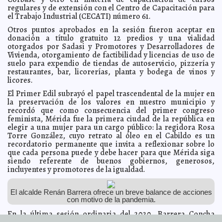
30 de abril por COVID-19
A7
regulares y de extensión con el Centro de Capacitación para
el Trabajo Industrial (CECATI) número 61.
Cofepris aprueba fase 3 de pruebas de vacuna contra
2021-01-08 15:27:10
COVID-19 de CureVac en México
A7
Otros puntos aprobados en la sesión fueron aceptar en
A partir del 12 de enero comenzará en Yucatán la
donación a título gratuito 12 predios y una vialidad
2021-01-07 20:28:33
primera etapa de la vacunación contra el Coronavirus para personal
otorgados por Sadasi y Promotores y Desarrolladores de
médico de áreas COVID
Jorge Armando León Borges
Vivienda, otorgamiento de factibilidad y licencias de uso de
Advierte Procivy que este viernes ingresará frente frío
suelo para expendio de tiendas de autoservicio, pizzería y
2021-01-07 10:14:27
número 25 a Yucatán
Kamila López
restaurantes, bar, licorerías, planta y bodega de vinos y
licores.
México alcanza nuevo máximo de contagios y muertes
2021-01-06 18:44:02
por COVID-19 en 24 horas: 13,345 casos nuevos y 1,165 defunciones
El Primer Edil subrayó el papel trascendental de la mujer en
A7
la preservación de los valores en nuestro municipio y
No habrá permisos para celebraciones de Día de Reyes
2021-01-04 16:49:31
recordó que como consecuencia del primer congreso
y de La Candelaria en la vía pública: Ayuntamiento de Mérida
Carmen
feminista, Mérida fue la primera ciudad de la república en
Alicia Briceño Sánchez
elegir a una mujer para un cargo público: la regidora Rosa
Con programas sustentables, Mérida se consolida
2021-01-04 16:32:46
Torre González, cuyo retrato al óleo en el Cabildo es un
como municipio líder en el cuidado ambiental, asegura el alcalde
recordatorio permanente que invita a reflexionar sobre lo
Renán Barrera
Javier W. López Madera
que cada persona puede y debe hacer para que Mérida siga
¿Cuándo se borran las malas notas en el Buró de
2021-01-04 14:40:12
siendo referente de buenos gobiernos, generosos,
Crédito?
Kamila López
incluyentes y promotores de la igualdad.
Gasto en salud se recortó por más de 34 mil MDP,
2021-01-04 13:56:11
reporta Hacienda
Claudia Sofía Gómez Infante
El alcalde Renán Barrera ofrece un breve balance de acciones
El Ayuntamiento redobla esfuerzos en materia de
2021-01-02 14:17:15
con motivo de la pandemia.
mantenimiento vial para aminorar el deterioro de calles y avenidas:
alcalde Renán Barrera
Laura Aldama
En la última sesión ordinaria del 2020, Barrera Concha
Suspenden vacunación contra COVID-19 "por días
2021-01-02 12:29:16