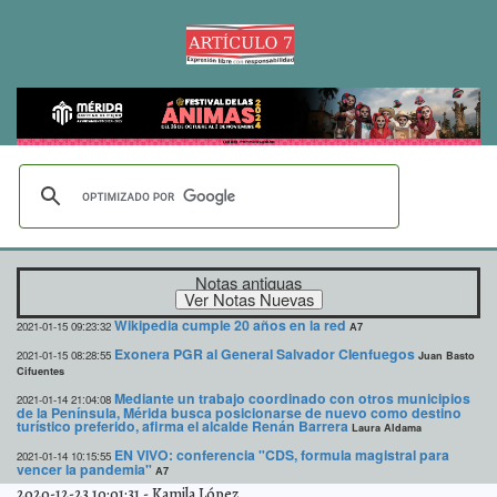
Notas antiguas
Wikipedia cumple 20 años en la red
2021-01-15 09:23:32
A7
Exonera PGR al General Salvador CIenfuegos
2021-01-15 08:28:55
Juan Basto
Cifuentes
Mediante un trabajo coordinado con otros municipios
2021-01-14 21:04:08
de la Península, Mérida busca posicionarse de nuevo como destino
turístico preferido, afirma el alcalde Renán Barrera
Laura Aldama
EN VIVO: conferencia "CDS, formula magistral para
2021-01-14 10:15:55
vencer la pandemia"
A7
2020-12-23 10:01:31
-
Kamila López