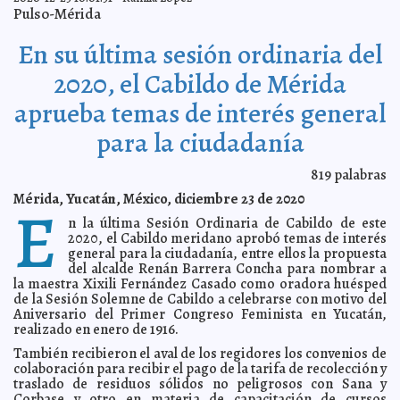
Dispone Yucatán de 80 MDP para compra de vacunas
2021-01-14 10:05:09
Pulso-Mérida
contra COVID-19
A7
Blindan frente de batalla en Hospital Regional del
2021-01-13 10:22:34
En su última sesión ordinaria del
ISSSTE
Carmen Alicia Briceño Sánchez
Supervisa el Gobernador Mauricio Vila Dosal la llegada
2021-01-12 18:26:16
2020, el Cabildo de Mérida
a Yucatán de las primeras vacunas contra el Coronavirus
Jorge Armando
León Borges
aprueba temas de interés general
El Centro Cultural del Sur abre sus puertas con
2021-01-12 15:52:45
funciones de cine familiar y protocolos de seguridad y salud
para la ciudadanía
Javier W.
López Madera
Inicia registro de precandidatos a diputados federales
2021-01-12 15:34:12
819
palabras
del PAN en Yucatán
Laura Aldama
Mérida, Yucatán, México, diciembre 23 de 2020
Llega a México gran cargamento de 430 mil vacunas
E
2021-01-12 08:43:55
contra COVID-19
A7
n la última Sesión Ordinaria de Cabildo de este
Ayuntamiento de Mérida intensificó apoyos sociales a
2020, el Cabildo meridano aprobó temas de interés
2021-01-10 18:21:37
la población vulnerable en 2020 gracias al manejo eficiente de los
general para la ciudadanía, entre ellos la propuesta
recursos financieros: Renán Barrera
Juan Basto Cifuentes
del alcalde Renán Barrera Concha para nombrar a
El PAN Yucatán aprueba su plataforma electoral para
la maestra Xixili Fernández Casado como oradora huésped
2021-01-10 18:05:53
comicios de este 2021
Carmen Alicia Briceño Sánchez
de la Sesión Solemne de Cabildo a celebrarse con motivo del
Aniversario del Primer Congreso Feminista en Yucatán,
Nuevo videomapping se suma a la oferta cultural en el
2021-01-09 12:46:14
Mérida Fest 2021
realizado en enero de 1916.
Kamila López
Ayuntamiento y ciudadanos siguen avanzando juntos
También recibieron el aval de los regidores los convenios de
2021-01-08 16:54:15
hacia la Mérida de 10 con mejores espacios públicos: alcalde Renán
colaboración para recibir el pago de la tarifa de recolección y
Barrera Concha
Claudia Sofía Gómez Infante
traslado de residuos sólidos no peligrosos con Sana y
Funcionarios federales trabajarán desde casa hasta el
Corbase y otro en materia de capacitación de cursos
2021-01-08 15:55:12