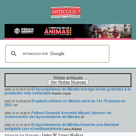
Notas antiguas
El Ayuntamiento de Mérida entrega lentes gratuitos a la
2020-12-16 20:27:40
población más vulnerable
Kamila López
El salario mínimo en Mexico será de 141.70 pesos en
2020-12-16 20:23:04
2021
A7
Fallece Gerardo Acevedo Macari, director de
2020-12-16 19:32:31
Gobernación del Ayuntamiento de Mérida
A7
El Ayuntamiento de Mérida fomenta una Navidad
2020-12-14 19:18:15
amigable con el medioambiente
Laura Aldama
2020-11-24 15:14:00
-
Javier W. López Madera