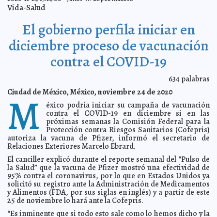
Agotadas, enfermeras miran con tristeza la indolencia
2020-12-12 09:57:37
Vida-Salud
de la gente ante el COVID-19
Laura Aldama
Diputados reviven padrón fallido de telefonía celular
2020-12-12 09:09:00
A7
El gobierno perfila iniciar en
Mérida y Sarasota ratifican su hermanamiento con
2020-12-09 15:58:14
miras a nuevos intercambios y a fortalecer su apoyo mutuo, indica el
diciembre proceso de vacunación
alcalde Renán Barrera
Claudia Sofía Gómez Infante
contra el COVID-19
Anuncia Grupo KUO la reconstrucción de planta
2020-12-09 15:07:29
procesadora “Sahé” de Kekén, en Tixpéual
Jorge Armando León Borges
Subraya IMSS Yucatán importancia de contar en casa
2020-12-09 15:03:03
634
palabras
con un botiquín de primeros auxilios
Laura Aldama
Ciudad de México, México, noviembre 24 de 2020
M
Paradoja climática en México: sequía e inundaciones
2020-12-09 15:01:08
A7
éxico podría iniciar su campaña de vacunación
Estados Unidos reporta seis voluntarios fallecidos
2020-12-09 14:55:34
contra el COVID-19 en diciembre si en las
durante ensayo clínico de la vacuna Pfizer BioNTech
Carmen Alicia Briceño
próximas semanas la Comisión Federal para la
Sánchez
Protección contra Riesgos Sanitarios (Cofepris)
Sufren reacción alérgica dos personas de Gran
2020-12-09 14:51:41
autoriza la vacuna de Pfizer, informó el secretario de
Bretaña tras recibir vacuna
Laura Aldama
Relaciones Exteriores Marcelo Ebrard.
Ofrece IMSS Yucatán curso en línea: "Cuidando tu
2020-12-08 11:45:37
corazón: hipertensión"
El canciller explicó durante el reporte semanal del “Pulso de
Kamila López
la Salud” que la vacuna de Pfizer mostró una efectividad de
Reino Unido inicia vacunación masiva contra el Covid-
2020-12-08 11:13:34
95% contra el coronavirus, por lo que en Estados Unidos ya
19; una mujer de 90 años fue la primera inmunizada
Claudia Sofía Gómez
solicitó su registro ante la Administración de Medicamentos
Infante
y Alimentos (FDA, por sus siglas en inglés) y a partir de este
Con conmovedor video, Marvel presentó su nuevo
2020-12-06 17:56:35
25 de noviembre lo hará ante la Cofepris.
cómic de enfermeras vs Covid-19
Laura Aldama
“Es inminente que si todo esto sale como lo hemos dicho y la
Tianguis de Mérida, reanudan actividades este lunes 7
2020-12-06 17:44:59