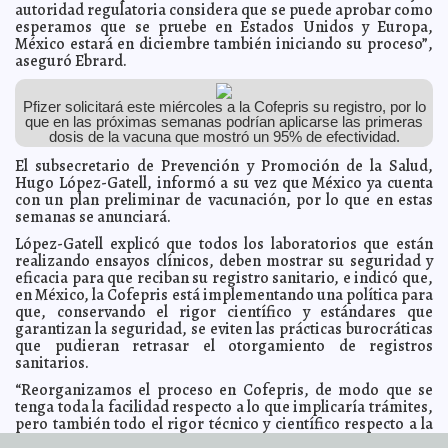
autoridad regulatoria considera que se puede aprobar como
de diciembre
Kamila López
esperamos que se pruebe en Estados Unidos y Europa,
Desarrollará IMSS aplicativo para facilitar captura y
2020-12-05 10:34:43
México estará en diciembre también iniciando su proceso”,
entrega de la Incapacidad Temporal para el Trabajo
Jorge Armando León
aseguró Ebrard.
Borges
AMLO pide a ciudadanos quedarse en casa durante
2020-12-04 09:20:17
fiestas decembrinas
A7
Pfizer solicitará este miércoles a la Cofepris su registro, por lo
que en las próximas semanas podrían aplicarse las primeras
El Ayuntamiento realiza un trabajo constante para
2020-12-03 16:16:21
dosis de la vacuna que mostró un 95% de efectividad.
fortalecer la seguridad en Mérida, asegura el alcalde Renán Barrera
Concha
Laura Aldama
El subsecretario de Prevención y Promoción de la Salud,
Dióxido de Cloro, antídoto efectivo contra COVID-19
Hugo López-Gatell, informó a su vez que México ya cuenta
2020-12-03 14:15:29
A7
con un plan preliminar de vacunación, por lo que en estas
Desaparece un millón de negocios en 17 meses: INEGI
2020-12-02 13:43:12
semanas se anunciará.
Juan Francisco del Toral
López-Gatell explicó que todos los laboratorios que están
Profeco alerta nuevamente sobre riesgos de comprar
2020-12-02 07:24:13
boletos de avión de Interjet
realizando ensayos clínicos, deben mostrar su seguridad y
Carmen Alicia Briceño Sánchez
eficacia para que reciban su registro sanitario, e indicó que,
Reino Unido es el primer país que aprueba la vacuna
2020-12-02 07:07:43
en México, la Cofepris está implementando una política para
de Pfizer contra el coronavirus
Jorge Armando León Borges
que, conservando el rigor científico y estándares que
Mérida inicia oficialmente la temporada navideña con el
2020-12-02 06:28:05
garantizan la seguridad, se eviten las prácticas burocráticas
encendido del árbol del remate de Paseo de Montejo
Kamila López
que pudieran retrasar el otorgamiento de registros
sanitarios.
México otra vez por encima de las 800 muertes diarias
2020-12-02 06:21:30
por COVID-19; inicia diciembre con más de 106 mil defunciones
A7
“Reorganizamos el proceso en Cofepris, de modo que se
Realizan en Yucatán ensayos clínicos globales de
2020-11-30 20:50:06
tenga toda la facilidad respecto a lo que implicaría trámites,
vacuna contra el Coronavirus
Laura Aldama
pero también todo el rigor técnico y científico respecto a la
garantía en seguridad y eficacia”.
El Ayuntamiento pone en marcha el Operativo
2020-11-30 19:30:20