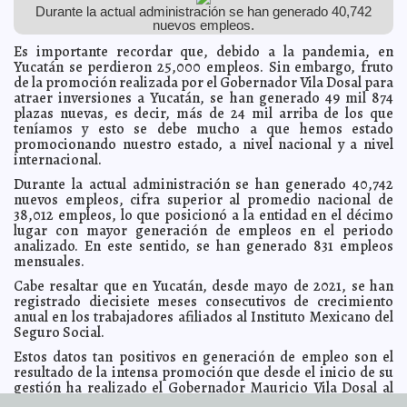
España, en noviembre
A7
Durante la actual administración se han generado 40,742
nuevos empleos.
El alcalde Renán Barrera inauguró el Festival de las
2022-10-24 19:48:03
Ánimas 2022
Claudia Sofía Gómez Infante
Es importante recordar que, debido a la pandemia, en
Yucatán se perdieron 25,000 empleos. Sin embargo, fruto
Renán Barrera Concha, reconoce el aporte de la
2022-10-24 19:45:27
sociedad civil a la dinámica de la ciudad
de la promoción realizada por el Gobernador Vila Dosal para
Javier W. López Madera
atraer inversiones a Yucatán, se han generado 49 mil 874
El alcalde Renán Barrera trabaja para mantener
2022-10-24 19:42:44
plazas nuevas, es decir, más de 24 mil arriba de los que
servicios públicos eficientes y de calidad con nueva flotilla vehicular
teníamos y esto se debe mucho a que hemos estado
Carmen Alicia Briceño Sánchez
promocionando nuestro estado, a nivel nacional y a nivel
Firman Convenio Específico de Colaboración el IEPAC
2022-10-24 18:36:50
internacional.
y el INDERM
Laura Aldama
Durante la actual administración se han generado 40,742
El alcalde Renán Barrera presentó la nueva ruta
2022-10-22 17:18:04
“Circuito Aventura” para el disfrute y la sana convivencia de la
nuevos empleos, cifra superior al promedio nacional de
ciudadanía
Laura Aldama
38,012 empleos, lo que posicionó a la entidad en el décimo
lugar con mayor generación de empleos en el periodo
El alcalde Renán Barrera trabaja para abatir los índices
2022-10-19 16:57:25
de pobreza en el Municipio
analizado. En este sentido, se han generado 831 empleos
Kamila López
mensuales.
El Congreso de la Unión busca ofrecer garantías y
2022-10-19 16:52:21
certezas en el sector Fintech.
Javier W. López Madera
Cabe resaltar que en Yucatán, desde mayo de 2021, se han
registrado diecisiete meses consecutivos de crecimiento
Más espacios para la mujer, ofrece el Alcalde Renán
2022-10-15 16:27:28
Barrera Concha en el marco del 21 Aniversario del Instituto Municipal
anual en los trabajadores afiliados al Instituto Mexicano del
de la Mujer
Laura Aldama
Seguro Social.
Renuevan Comité especializado en discapacidad de la
2022-10-15 16:24:44
Estos datos tan positivos en generación de empleo son el
CODHEY
Jorge Armando León Borges
resultado de la intensa promoción que desde el inicio de su
El Ayuntamiento de Mérida participa en la
2022-10-15 16:20:22
gestión ha realizado el Gobernador Mauricio Vila Dosal al
sensibilización, difusión y capacitación sobre el autismo
Kamila López
salir a buscar a los grandes inversionistas y empresas que