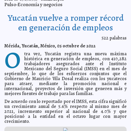
El Alcalde Renán Barrera invierte más recursos en el
2022-11-03 17:02:57
Pulso-Economía y negocios
sur para el desarrollo equitativo del Municipio
Kamila López
XXXVI Semana de la Contaduría Pública, del 14 al 18 de
2022-11-03 16:56:47
Yucatán vuelve a romper récord
noviembre
Laura Aldama
El alcalde Renán Barrera fortalece las acciones en
2022-11-02 14:11:12
en generación de empleos
prevención de riesgos y emergencias en el Municipio
Kamila López
El Ayuntamiento de Mérida promueve los lazos entre
2022-11-02 09:11:03
522
palabras
Policía Municipal y la sociedad
Jorge Armando León Borges
Mérida, Yucatán, México, 05 octubre de 2022
Renán Barrera encabezó el regreso del Paseo de las
O
2022-10-29 16:40:25
Ánimas que envolvió el Centro de la ciudad
Juan Francisco del Toral
tra vez, Yucatán registra una nueva máxima
El alcalde Renán Barrera rehabilita la infraestructura y
histórica en generación de empleos, con 410,282
2022-10-29 16:37:28
espacios públicos de las comisarías
Kamila López
trabajadores asegurados ante el Instituto
Mexicano del Seguro Social (IMSS) en el mes de
Buscan generar más espacios en TICs para las mujeres
2022-10-29 16:34:22
septiembre, lo que de los esfuerzos conjuntos que el
Jorge Armando León Borges
Gobierno de Mauricio Vila Dosal realiza con los yucatecos
El Ayuntamiento de Mérida mantendrá guardias con
2022-10-29 16:31:47
para atraer, mediante la promoción nacional e
motivo de la celebración de los Fieles Difuntos
Claudia Sofía Gómez Infante
internacional, proyectos de inversión que generen más y
Inicia 1er. Congreso de Economía Circular Yucatán
2022-10-27 18:57:31
mejores fuentes de trabajo para las familias.
2022
Laura Aldama
De acuerdo con lo reportado por el IMSS, esta cifra significó
Presentan el Gobernador Mauricio Vila Dosal y el
2022-10-26 16:27:19
un crecimiento anual de 5.6% respecto al mismo mes de
Alcalde Renán Barrera Concha, el Gran Corredor Turístico-
Gastronómico
2021, incremento superior al nacional de 4.0% y que
Carmen Alicia Briceño Sánchez
posicionó a la entidad en el octavo lugar con mayor
Empresas que implementan análisis de datos crecen,
2022-10-26 16:20:47
crecimiento.
hasta seis veces sus ventas.
A7
Empresarios de las Méridas del Mundo se reunirán en
2022-10-26 15:24:13