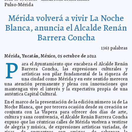
El alcalde Renán Barrera presenta el Maratón
2022-11-08 15:52:02
Pulso-Mérida
Internacional de Mérida 2023
Laura Aldama
Consejo Empresarial de Valladolid organiza Reunión de
2022-11-08 15:47:18
Mérida volverá a vivir La Noche
Seguridad
Kamila López
El Alcalde Renán Barrera invierte más recursos en el
2022-11-03 17:02:57
Blanca, anuncia el Alcalde Renán
sur para el desarrollo equitativo del Municipio
Kamila López
Barrera Concha
XXXVI Semana de la Contaduría Pública, del 14 al 18 de
2022-11-03 16:56:47
noviembre
Laura Aldama
El alcalde Renán Barrera fortalece las acciones en
1363
palabras
2022-11-02 14:11:12
prevención de riesgos y emergencias en el Municipio
Kamila López
Mérida, Yucatán, México, 05 octubre de 2022
P
El Ayuntamiento de Mérida promueve los lazos entre
2022-11-02 09:11:03
Policía Municipal y la sociedad
ara el Ayuntamiento que encabeza el Alcalde Renán
Jorge Armando León Borges
Barrera Concha, las expresiones culturales y
Renán Barrera encabezó el regreso del Paseo de las
2022-10-29 16:40:25
artísticas son pilar fundamental de la riqueza de
Ánimas que envolvió el Centro de la ciudad
Juan Francisco del Toral
una ciudad como Mérida y en este sentido merecen
El alcalde Renán Barrera rehabilita la infraestructura y
2022-10-29 16:37:28
una atención permanente y plena con innovaciones que
espacios públicos de las comisarías
Kamila López
mantengan vivo el interés y la expectativa propia de una
Buscan generar más espacios en TICs para las mujeres
auténtica Capital Cultural.
2022-10-29 16:34:22
Jorge Armando León Borges
En el marco de la presentación de la edición número 14 de La
El Ayuntamiento de Mérida mantendrá guardias con
2022-10-29 16:31:47
Noche Blanca, que por tercera ocasión desde su creación se
motivo de la celebración de los Fieles Difuntos
Claudia Sofía Gómez Infante
conjunta con La Víspera para ofrecer dos días de arte,
Inicia 1er. Congreso de Economía Circular Yucatán
cultura y sana convivencia, el Alcalde Renán Barrera Concha
2022-10-27 18:57:31
2022
Laura Aldama
expuso que las céntricas calles de Mérida vuelven a vestirse
de alegría y música, de expresiones artísticas variadas, de
Presentan el Gobernador Mauricio Vila Dosal y el
2022-10-26 16:27:19
Alcalde Renán Barrera Concha, el Gran Corredor Turístico-
risas, de encuentros con amigos, de saborear la