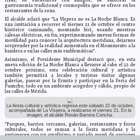
Gastronómico
Carmen Alicia Briceño Sánchez
gastronomía tradicional y cosmopolita que se ofrece en los
restaurantes de la zona.
Empresas que implementan análisis de datos crecen,
2022-10-26 16:20:47
hasta seis veces sus ventas.
A7
El alcalde aclaró que “La Víspera no es La Noche Blanca. Es
Empresarios de las Méridas del Mundo se reunirán en
una invitación a recorrer el viernes 21 de octubre el centro
2022-10-26 15:24:13
España, en noviembre
A7
histórico caminando, montando bici, usando nuestras
calesas eléctricas, en fin, experimentando nuevas formas de
El alcalde Renán Barrera inauguró el Festival de las
2022-10-24 19:48:03
Ánimas 2022
movilidad para conocer la arquitectura meridana, dejarnos
Claudia Sofía Gómez Infante
sorprender por la realidad aumentada en el Monumento a la
Renán Barrera Concha, reconoce el aporte de la
2022-10-24 19:45:27
bandera o en las calles más emblemáticas”.
sociedad civil a la dinámica de la ciudad
Javier W. López Madera
Asimismo, el Presidente Municipal destacó que, en esta
El alcalde Renán Barrera trabaja para mantener
2022-10-24 19:42:44
servicios públicos eficientes y de calidad con nueva flotilla vehicular
nueva edición de La Noche Blanca a llevarse al cabo el 22 de
Carmen Alicia Briceño Sánchez
octubre próximo, esta celebración cultural y artística
también permitirá a locales y turistas visitar algunas
Firman Convenio Específico de Colaboración el IEPAC
2022-10-24 18:36:50
y el INDERM
galerías, pasear por la Ermita y participar en la Feria del
Laura Aldama
Panucho, todo en un ambiente acogedor y cálido, propio de
El alcalde Renán Barrera presentó la nueva ruta
2022-10-22 17:18:04
las calles de Mérida.
“Circuito Aventura” para el disfrute y la sana convivencia de la
ciudadanía
Laura Aldama
El alcalde Renán Barrera trabaja para abatir los índices
2022-10-19 16:57:25
La fiesta cultural y artística regresa este sábado 22 de octubre,
de pobreza en el Municipio
Kamila López
acompañada de La Víspera, a realizarse el viernes 21. En la
imagen, el alcalde Renán Barrera Concha.
El Congreso de la Unión busca ofrecer garantías y
2022-10-19 16:52:21
certezas en el sector Fintech.
Javier W. López Madera
“Parques, barrios cercanos, galerías, restaurantes y foros
Más espacios para la mujer, ofrece el Alcalde Renán
culturales, todos se suman a la fiesta meridana y la
2022-10-15 16:27:28
Barrera Concha en el marco del 21 Aniversario del Instituto Municipal
enriquecen con un amplísimo y variado menú de opciones
de la Mujer
Laura Aldama
para deleite del público en general”, mencionó.