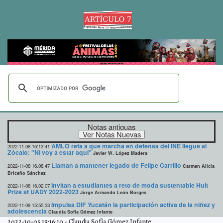
Notas antiguas
AMLO reta a que marcha en defensa del INE llegue al
2022-11-08 16:13:41
Zócalo: "Ni voy a estar aquí"
Javier W. López Madera
Llaman a mantener legado de Felipe Carrillo
2022-11-08 16:08:47
Carmen Alicia
Briceño Sánchez
Invitan a estudiantes a reto de moda sustentable Hult
2022-11-08 16:02:07
Prize at UADY 2022-2023
Jorge Armando León Borges
Impulsa DIF Yucatán la participación activa de la niñez y
2022-11-08 15:55:33
adolescencia
Claudia Sofía Gómez Infante
2022-10-05 19:16:10
-
Claudia Sofía Gómez Infante