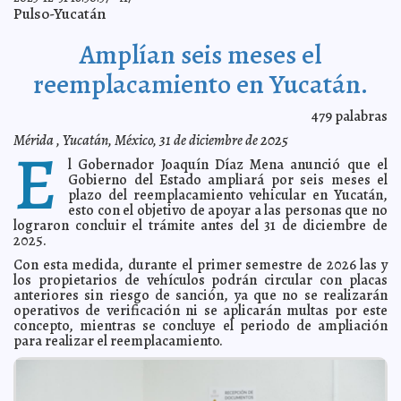
pensiones alimenticias mayores a 10 mil pesos.
A7
Pulso-Yucatán
Paulina Ávila Esqueda presenta "La Hora Azul", una
2026-01-08 15:28:51
exploración fotográfica sobre lo efímero, la memoria y la convivencia
Amplían seis meses el
A7
Más de 11.8 kilómetros de calles nuevas en colonias del
2026-01-07 21:58:42
reemplacamiento en Yucatán.
oriente y la Jesús Carranza entrega Cecilia Patrón.
A7
Conmemora la CROC Yucatán, 119 Años de la Gesta
2026-01-07 18:17:20
479
palabras
Heroica de Río Blanco.
A7
Mérida , Yucatán, México, 31 de diciembre de 2025
UADY honra historia de Mérida y fortalece identidad
2026-01-07 18:02:16
E
yucateca
A7
l Gobernador Joaquín Díaz Mena anunció que el
Casa Otoch celebra el Día de Reyes con sonrisas,
2026-01-07 17:54:59
Gobierno del Estado ampliará por seis meses el
tradición y solidaridad.
A7
plazo del reemplacamiento vehicular en Yucatán,
esto con el objetivo de apoyar a las personas que no
Plan Bienestar Yucatán mejora movilidad en
2026-01-07 17:45:49
Chacsinkín.
lograron concluir el trámite antes del 31 de diciembre de
A7
2025.
Gobierno del Estado mantiene búsqueda permanente
2026-01-07 17:37:23
de Mirna del Socorro Barrera
A7
Con esta medida, durante el primer semestre de 2026 las y
los propietarios de vehículos podrán circular con placas
Gracias a la comunidad por construir todos los días la
2026-01-06 21:27:49
mejor ciudad del mundo, nuestra siempre leal y solidaria Mérida:
anteriores sin riesgo de sanción, ya que no se realizarán
Cecilia Patrón.
A7
operativos de verificación ni se aplicarán multas por este
concepto, mientras se concluye el periodo de ampliación
Tecate Titanium expande su distribución y llegará a
2026-01-06 16:38:04
todas las tiendas Oxxo del país por tiempo limitado.
para realizar el reemplacamiento.
A7
La Sinfonieta Académica de Mérida debutará en el
2026-01-06 16:33:59
MeriFest 2026.
A7
Gobierno del Estado logra cese total de calera en
2026-01-06 16:27:29