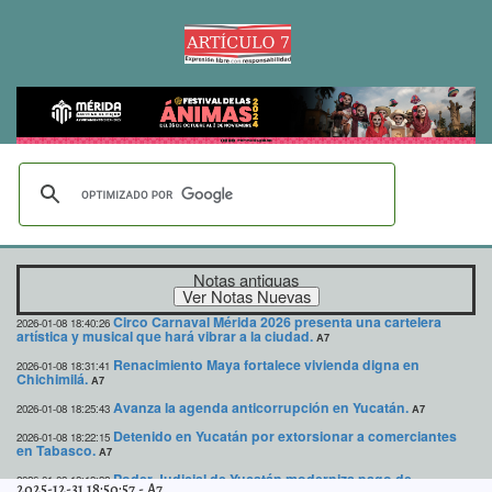
Notas antiguas
Circo Carnaval Mérida 2026 presenta una cartelera
2026-01-08 18:40:26
artística y musical que hará vibrar a la ciudad.
A7
Renacimiento Maya fortalece vivienda digna en
2026-01-08 18:31:41
Chichimilá.
A7
Avanza la agenda anticorrupción en Yucatán.
2026-01-08 18:25:43
A7
Detenido en Yucatán por extorsionar a comerciantes
2026-01-08 18:22:15
en Tabasco.
A7
Poder Judicial de Yucatán moderniza pago de
2026-01-08 18:13:32
2025-12-31 18:50:57
-
A7