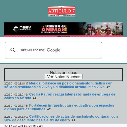
Notas antiguas
Mérida fortalece su posicionamiento turístico con
2026-01-09 22:18:17
sólidos resultados en 2025 y un dinámico arranque en 2026.
A7
Cecilia Patrón realiza intensa jornada de entrega de
2026-01-09 22:01:51
calles en Mérida.
A7
Fortalecen infraestructura educativa con espacios
2026-01-09 21:57:41
dignos para estudiantes.
A7
Certificaciones de actas de nacimiento contarán con
2026-01-09 21:53:00
50% de descuento hasta el 31 de enero.
A7
2026-01-05 17:07:15
-
A7