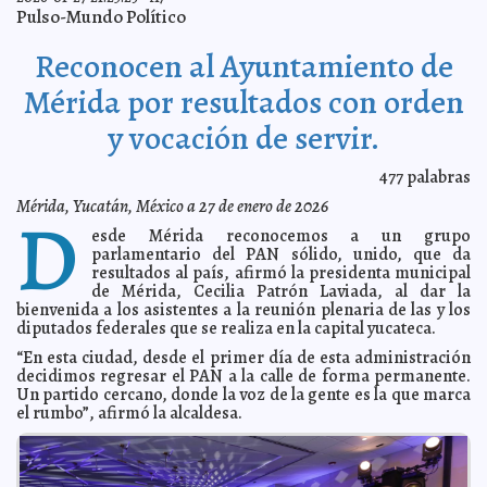
Mérida incentiva el turismo en comisarías y fortalece el
2026-01-31 19:58:26
Pulso-Mundo Político
patrimonio bio cultural de sus comunidades; Cecilia Patrón.
A7
Modernización del paso superior vehicular de City
2026-01-31 19:53:46
Reconocen al Ayuntamiento de
Center entra en su recta final.
A7
Capacitan en neurodiversidad a docentes de
2026-01-31 14:00:09
Mérida por resultados con orden
preparatorias particulares.
A7
y vocación de servir.
Gobernador Joaquín Díaz Mena inaugura el
2026-01-31 13:51:59
Campeonato 107 de la Liga Infantil y Juvenil de Béisbol Yucatán.
A7
Vamos por una Mérida más ordenada y responsable
2026-01-30 22:23:45
477
palabras
con su crecimiento urbano; Cecilia Patrón.
A7
Mérida, Yucatán, México a 27 de enero de 2026
D
Crece en Mérida la atención y apoyo a mujeres en
2026-01-30 22:21:31
situación de calle y con padecimientos mentales.
A7
esde Mérida reconocemos a un grupo
parlamentario del PAN sólido, unido, que da
Personal del Poder Judicial actualiza sus
2026-01-30 22:17:17
conocimientos en materia de juicio de amparo.
resultados al país, afirmó la presidenta municipal
A7
de Mérida, Cecilia Patrón Laviada, al dar la
Gobierno del Estado impulsa en Muna la mecanización
2026-01-30 22:11:36
bienvenida a los asistentes a la reunión plenaria de las y los
de tierras.
A7
diputados federales que se realiza en la capital yucateca.
Segey inaugura Laboratorio de Ciberseguridad en el
2026-01-30 22:08:09
CBTis No. 95.
“En esta ciudad, desde el primer día de esta administración
A7
decidimos regresar el PAN a la calle de forma permanente.
Gobierno de Yucatán fortalece su estrategia de
2026-01-30 22:03:44
Un partido cercano, donde la voz de la gente es la que marca
seguridad.
A7
el rumbo”, afirmó la alcaldesa.
Este fin de semana largo son los últimos días para
2026-01-30 22:00:15
participar en la dinámica “Ven al centro y gana”
A7
DIF Yucatán fortalece el tejido comunitario en San
2026-01-30 21:56:15
Felipe con apoyos deportivos y de movilidad.
A7