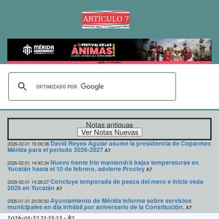
Notas antiguas
David Reyes Aguiar asume la presidencia de Coparmex
2026-02-01 15:09:36
Mérida para el periodo 2026-2027
A7
Nuevo frente frío mantendrá bajas temperaturas en
2026-02-01 14:40:34
Yucatán hasta el 10 de febrero, advierte Procivy
A7
Concluye temporada de pesca del mero e inicia veda
2026-02-01 14:26:27
2026 en Yucatán
A7
Ayuntamiento de Mérida informa sobre servicios
2026-01-31 20:00:50
municipales en día inhábil por aniversario de la Constitución.
A7
2026-01-27 21:25:23
-
A7