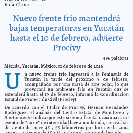
Gobernador Joaquín Díaz Mena acompaña a la
2026-02-05 18:15:11
Vida-Clima
Presidenta Claudia Sheinbaum en el 109 Aniversario de la
Constitución.
A7
Nuevo frente frío mantendrá
Los reyes caninos humanizan el carnaval de Mérida
2026-02-05 18:09:58
2026.
A7
bajas temperaturas en Yucatán
Cecilia Patrón entrega lentes gratuitos a 513 personas
2026-02-05 17:57:50
en El Roble Agrícola.
A7
hasta el 10 de febrero, advierte
Arrancamos con el primer Bio-Corredor Verde en la
2026-02-04 17:58:56
historia de Mérida; Cecilia Patrón.
A7
Procivy
En Kanasín, se prioriza la salud mental con pláticas de
2026-02-04 17:54:28
prevención entre los jóvenes.
A7
496
palabras
“Del lado de la gente”: PAN Yucatán arranca periodo
2026-02-04 17:49:32
Mérida, Yucatán, México, 01 de febrero de 2026
con agenda legislativa enfocada en salud, seguridad y economía
U
familiar.
A7
n nuevo frente frío ingresará a la Península de
La bancada del pueblo celebra el apoyo y acceso a la
2026-02-04 17:44:19
Yucatán la tarde del próximo 5 de febrero,
vivienda y destaca la transformación del estado.
A7
acompañado por una masa de aire polar, lo que
provocará un ambiente frío en Yucatán que se
Persistirán las bajas temperaturas en Yucatán: Procivy.
2026-02-04 17:38:54
A7
extenderá hasta el 10 de febrero, informó la Coordinación
Estatal de Protección Civil (Procivy).
Gobernador Joaquín Díaz Mena inicia entrega del
2026-02-04 17:35:53
programa Respeto la Veda 2026.
A7
De acuerdo con el titular de Procivy, Hernán Hernández
Rodríguez, el análisis del Centro Estatal de Monitoreo y
Fortalecen prevención de la violencia de género en
2026-02-04 17:31:04
Umán y Hunucmá.
Alertamiento indica que este sistema frontal ocasionará un
A7
evento de “norte” de intensidad leve a moderada, con rachas
DIF Yucatán acompaña a pacientes con cáncer con
2026-02-04 17:26:11
de viento de entre 45 y 55 kilómetros por hora en la zona
apoyos que fortalecen a las familias.
A7
costera, así como de 25 a 35 km/h en el interior del estado.