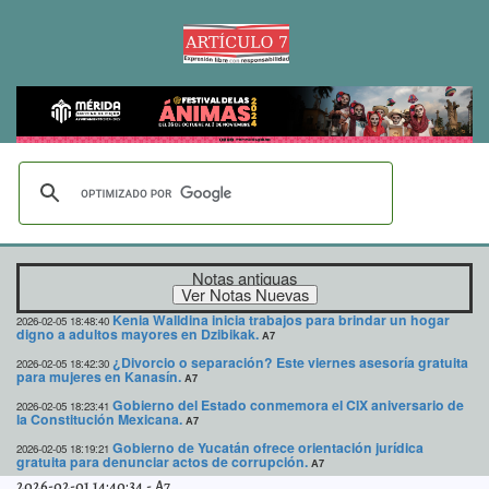
Notas antiguas
Kenia Walldina inicia trabajos para brindar un hogar
2026-02-05 18:48:40
digno a adultos mayores en Dzibikak.
A7
¿Divorcio o separación? Este viernes asesoría gratuita
2026-02-05 18:42:30
para mujeres en Kanasín.
A7
Gobierno del Estado conmemora el CIX aniversario de
2026-02-05 18:23:41
la Constitución Mexicana.
A7
Gobierno de Yucatán ofrece orientación jurídica
2026-02-05 18:19:21
gratuita para denunciar actos de corrupción.
A7
2026-02-01 14:40:34
-
A7