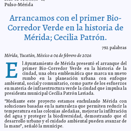
Pulso-Mérida
Umán fortalece su capacidad de respuesta ante
2026-02-09 21:41:07
emergencias con más equipo para Protección Civil.
A7
Arrancamos con el primer Bio-
Cecilia Patrón recibe visita del embajador de Alemania.
2026-02-09 21:37:33
A7
Corredor Verde en la historia de
Indemaya recibe más de 150 actas de doble
2026-02-09 21:33:28
nacionalidad con CURP para migrantes yucatecos en Estados Unidos.
Mérida; Cecilia Patrón.
A7
Reconoce SSY vocación y compromiso del gremio
2026-02-09 21:29:11
odontológico en su día.
A7
792
palabras
Gobierno del Estado conmemora mes del Ejército y de
2026-02-09 17:23:15
Mérida, Yucatán, México a 04 de febrero de 2026
E
la Fuerza Aérea Mexicana.
A7
l Ayuntamiento de Mérida presentó el arranque del
Vamos por 30 mil luminarias modernizadas en este
2026-02-09 17:16:16
primer Bio-Corredor Verde en la historia de la
2026: Cecilia Patrón.
A7
ciudad, una obra emblemática que marca un nuevo
Kanasín, se reporta listo para el Carnaval "Elementalia"
2026-02-09 17:10:43
rumbo en la planeación urbana con enfoque
2026.
A7
ambiental, social y comunitario, como parte de los esfuerzos
Fernando de la Mora destaca la cultura de paz desde la
en materia de infraestructura verde la ciudad que impulsa la
2026-02-08 13:53:25
diplomacia mexicana
A7
presidenta municipal Cecilia Patrón Laviada.
Entrega Cecilia Patrón calles repavimentadas en el
2026-02-08 13:39:37
“Mediante este proyecto estamos enchulando Mérida con
poniente de Mérida
A7
soluciones basadas en la naturaleza que permiten reducir la
Gobierno Estatal y Federal impulsan el rescate del
temperatura en las colonias aledañas, mejorar la infiltración
2026-02-07 20:19:49
tejido de jipijapa y fortalecen el desarrollo artesanal en Halachó.
A7
del agua y proteger la biodiversidad, demostrando que el
desarrollo urbano y el cuidado ambiental pueden avanzar de
Gobierno del Estado no baja la guardia ante el gusano
2026-02-07 20:12:56
barrenador.
la mano”, señaló la munícipe.
A7