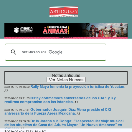
Notas antiguas
Rally Maya fomenta la proyección turística de Yucatán.
2026-02-10 19:16:20
A7
Isstey conmemora aniversarios de los CAI 1 y 3 y
2026-02-10 19:11:53
reafirma compromiso con las infancias.
A7
Gobernador Joaquín Díaz Mena preside el CXI
2026-02-10 19:07:31
aniversario de la Fuerza Aérea Mexicana.
A7
De la Jarana a la Conga: El espectacular viaje musical
2026-02-10 19:00:59
de los abuelitos de Casa del Adulto Mayor “Un Nuevo Amanece” en
Kanasín.
A7
2026-02-04 17:58:56
-
A7