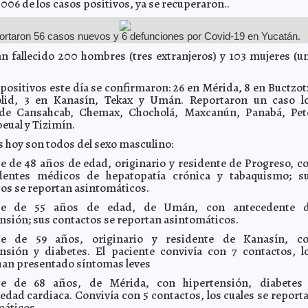
,006 de los casos positivos, ya se recuperaron..
ortaron 56 casos nuevos y 6 defunciones por Covid-19 en Yucatán.
n fallecido 200 hombres (tres extranjeros) y 103 mujeres (u
 positivos este día se confirmaron: 26 en Mérida, 8 en Buctzot
olid, 3 en Kanasín, Tekax y Umán. Reportaron un caso l
de Cansahcab, Chemax, Chocholá, Maxcanún, Panabá, Pet
eual y Tizimín.
s hoy son todos del sexo masculino:
e de 48 años de edad, originario y residente de Progreso, c
dentes médicos de hepatopatía crónica y tabaquismo; s
os se reportan asintomáticos.
nte de 55 años de edad, de Umán, con antecedente 
nsión; sus contactos se reportan asintomáticos.
te de 59 años, originario y residente de Kanasín, c
ensión y diabetes. El paciente convivía con 7 contactos, l
han presentado síntomas leves
te de 68 años, de Mérida, con hipertensión, diabetes
dad cardiaca. Convivía con 5 contactos, los cuales se report
máticos.