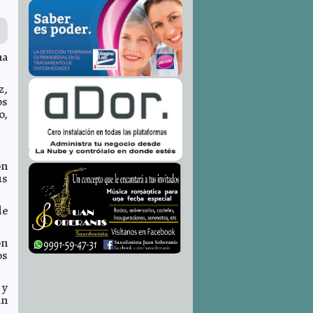
na
z,
os
o,
on
us
de
on
os
 y
an