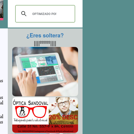
¿Eres soltera?
||||ººººº||||
as
as
al
al
as