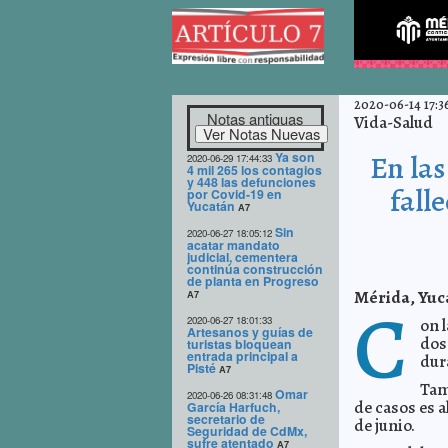
2020-06-14 17:3
Notas antiguas
Vida-Salud
Ya son
En la
2020-06-29 17:44:33
4 mil 265 los contagios
y 448 las defunciones
fall
por Covid-19 en
Yucatán
A7
Sin
2020-06-27 18:05:12
acatar mandato
judicial, cementera
continúa construcción
de planta en Progreso
Mérida, Yuca
A7
C
2020-06-27 18:01:33
on 
Artesanos y guías de
dos
turistas bloquean
entrada principal a
dur
Pisté
A7
Tam
Omar
2020-06-26 08:31:48
de casos es a
García Harfuch,
secretario de
de junio.
Seguridad de CdMx,
sufre atentado
A7