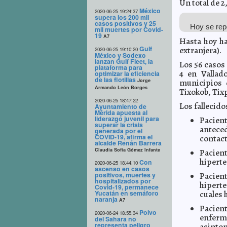
Un total de 2
México
2020-06-25 19:24:37
supera los 200 mil
casos positivos y 25
Hoy se rep
mil muertes por Covid-
19
A7
Hasta hoy ha
Gulf
extranjera).
2020-06-25 19:10:20
México y Sodexo
lanzan Gulf Fleet, la
Los 56 casos
plataforma para
4 en Vallad
optimizar la eficiencia
de las flotillas
Jorge
municipios 
Armando León Borges
Tixokob, Tixp
2020-06-25 18:47:22
Los fallecido
Ayuntamiento de
Mérida apuesta al
liderazgo juvenil para
Pacient
superar la crisis
antece
generada por el
COVID-19, afirma el
contact
alcalde Renán Barrera
Claudia Sofía Gómez Infante
Pacie
hiperte
Con
2020-06-25 18:44:10
ascenso en casos
positivos, muertes y
Pacien
hospitalizados por
hipert
Covid-19, permanece
Yucatán en semáforo
cuales 
naranja
A7
Pacien
Polvo
2020-06-24 18:55:34
enferme
del Sahara no
representa peligro
asinto