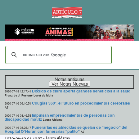
Notas antiguas
Dióxido de cloro aporta grandes beneficios a la salud
2020-07-18 12:17:41
Franz de J. Fortuny Loret de Mola
Cirugías 360°, el futuro en procedimientos cerebrales
2020-07-16 09:10:51
A7
Impulsan emprendimientos de personas con
2020-07-16 08:46:53
discapacidad motriz
Laura Aldama
Funerarias establecidas se quejan de "negocio" del
2020-07-16 08:25:17
Hospital O´Horán con funerarias "patito"
A7
2020-06-30 09:40:52
-
Laura Aldama