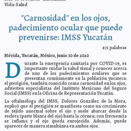
Aprueba el Cabildo la modificación del Plan Municipal
2020-07-15 18:52:57
Vida-Salud
de Desarrollo 2018-2021 ante las dificultades económicas por la
pandemia
Carmen Alicia Briceño Sánchez
"Carnosidad" en los ojos,
Arte Solidario en la Temporada Online 2020 del Centro
2020-07-15 18:50:24
Cultural Olimpo
Kamila López
padecimiento ocular que puede
Gobierno del Estado e IMSS continúan trabajando de
2020-07-15 18:33:57
manera coordinada para garantizar la atención a la salud de los
yucatecos
prevenirse: IMSS Yucatán
Laura Aldama
Mercados municipales modifican sus horarios ante las
2020-07-15 18:28:01
nuevas medidas sanitarias por Covid-19
Jorge Armando León Borges
471
palabras
Regresa la Ley Seca a Yucatán con "toque de queda"
2020-07-14 20:34:54
Mérida, Yucatán, México, junio 30 de 2020
D
A7
urante la emergencia sanitaria por COVID-19, es
Ya no hay más reservas de camas, advierte Mauricio
2020-07-12 19:16:08
importante cuidar la salud visual y conocer acerca
Vila Dosal
Kamila López
de uno de los padecimientos oculares que se
Fallece el yucateco más joven víctima del Covid-19:
2020-07-12 17:09:05
presentan comúnmente en la población yucateca:
adolescente de 14 años de edad
A7
el pterigión, también conocido como carnosidad en los ojos,
El Ayuntamiento trabaja en nuevas acciones para el
advierten especialistas del Instituto Mexicano del Seguro
2020-07-11 18:17:52
cuidado de la salud mental de los ciudadanos
Laura Aldama
Social (IMSS) en la Oficina de Representación Yucatán.
El programa “Manos al Campo” que impulsa el alcalde
2020-07-11 18:15:29
La oftalmóloga del IMSS, Dolores González de la Mora,
Renán Barrera mantiene el apoyo a productores de las comisarías
explicó que el pterigión se manifiesta como un crecimiento
Claudia Sofía Gómez Infante
de tejido anormal sobre el ojo y suele abarcar desde la
Próximo lunes entrará en funcionamiento el hospital
2020-07-11 18:10:19
esclera (parte blanca del ojo) hasta la córnea; con frecuencia
temporal del Centro de Convenciones y Exposiciones Yucatán Siglo
se inflama y el ojo queda enrojecido. Además, puede
XXI en apoyo de hospitales federales y estatales
Javier W. López Madera
aparecer de manera simultánea en ambos ojos.
En reconocimiento al personal médico de Yucatán
2020-07-11 09:27:28