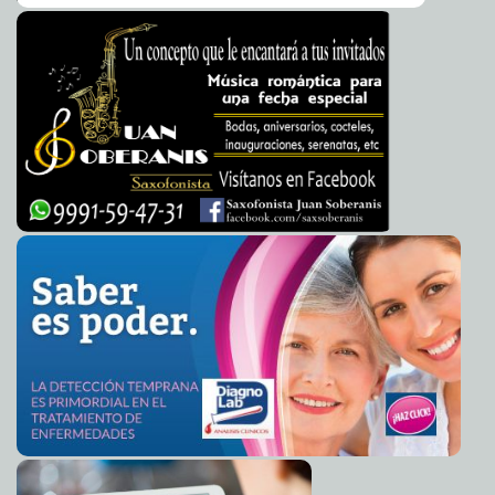
Carmen Alicia Briceño Sánchez
Ajustan calendario académico de la UADY: prepas
2020-06-30 11:04:17
regresan el 3 de septiembre
Jorge Armando León Borges
"Carnosidad" en los ojos, padecimiento ocular que
2020-06-30 09:40:52
puede prevenirse: IMSS Yucatán
Laura Aldama
Ya son 4 mil 265 los contagios y 448 las defunciones
2020-06-29 17:44:33
por Covid-19 en Yucatán
A7
Sin acatar mandato judicial, cementera continúa
2020-06-27 18:05:12
construcción de planta en Progreso
A7
Artesanos y guías de turistas bloquean entrada
2020-06-27 18:01:33
principal a Pisté
A7
Omar García Harfuch, secretario de Seguridad de
2020-06-26 08:31:48
CdMx, sufre atentado
A7
México supera los 200 mil casos positivos y 25 mil
2020-06-25 19:24:37
muertes por Covid-19
A7
Gulf México y Sodexo lanzan Gulf Fleet, la plataforma
2020-06-25 19:10:20
para optimizar la eficiencia de las flotillas
Jorge Armando León Borges
Ayuntamiento de Mérida apuesta al liderazgo juvenil
2020-06-25 18:47:22
para superar la crisis generada por el COVID-19, afirma el alcalde
Renán Barrera
Claudia Sofía Gómez Infante
Con ascenso en casos positivos, muertes y
2020-06-25 18:44:10
hospitalizados por Covid-19, permanece Yucatán en semáforo naranja
A7
Polvo del Sahara no representa peligro pero puede
2020-06-24 18:55:34