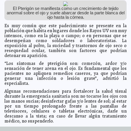
iluminan el viaducto de arcos de Progreso
Jorge Armando León Borges
El Pterigón se manifiesta como un crecimiento de tejido
Por pandemia, Quintana Roo supera los 100,000
2020-07-09 11:11:32
empleos perdidos
anormal sobre el ojo y suele abarcar desde la parte blanca del
Carmen Alicia Briceño Sánchez
ojo hasta la córnea.
Telemedicina, la nueva cara médica en tiempos de
2020-07-09 09:23:33
COVID-19
Es muy común que este padecimiento se presente en la
A7
población que habita en lugares donde los Rayos UV son muy
SAT sufre ataque cibernético; información de los
2020-07-09 09:07:43
intensos, como en la playa o campo; o en personas que se
contribuyentes está segura
Juan Francisco del Toral
desempeñan como soldadores o laboratoristas. La
Detienen a exgobernador de Chihuahua, César Duarte
2020-07-08 17:10:15
exposición al polvo, la suciedad y trastornos de ojo seco o
en Florida
A7
resequedad ocular, también son factores que podrían
Crean fondo para apoyar a estudiantes de la UADY con
detonar su aparición.
2020-07-08 15:08:33
computadoras e internet
Laura Aldama
“Los síntomas de pterigión son: comezón, ardor y/o
Embarazada vence al Covid-19 en Hospital Juárez del
2020-07-08 14:52:13
sensación de tener arena en el ojo. Es fundamental que los
IMSS Yucatán
Kamila López
pacientes no apliquen remedios caseros, ya que podrían
López Obrador almorzará Cochinita Pibil, tradicional
generar una infección o lesión grave”, advirtió la
2020-07-08 09:15:06
platillo yucateco en Washington
A7
especialista.
Fundación BBVA se une al donativo voluntario
2020-07-07 13:39:53
Algunas recomendaciones para fortalecer la salud visual
realizado por colaboradores de AT&T en México
Laura Aldama
durante la emergencia sanitaria son: no tocarse los ojos con
Aprehenden Policía Estatal y Fiscalía al "canibal" de la
las manos sucias; desinfectar gafas y/o lentes de sol; al estar
2020-07-07 09:57:37
Leandro Valle
Eduardo Ignacio Ramos Pérez
por un tiempo prolongado frente a las pantallas de
televisores, celulares o tabletas electrónicas, darle un
Función Pública inhabilita e impone multa de 2 mdp a
2020-07-06 09:03:07
empresa de hijo de Bartlett por caso de ventiladores
descanso a la vista; en caso de llevar algún tratamiento
Javier W. López
médico, no suspenderlo.
Madera
Me haré la prueba de COVID-19 antes de viajar a EU, no
2020-07-06 07:13:41
Mantener los ojos hidratados; en caso de exposición por
tengo síntomas: López Obrador