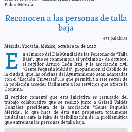
Pulso-Mérida
Ayuntamiento de Mérida evalúa daños causados por
2020-10-27 10:25:38
"Zeta"
Claudia Sofía Gómez Infante
Reconocen a las personas de talla
Tormenta Tropical "Zeta" se encuentra sobre el Golfo
2020-10-27 09:58:47
de México, frente costa norte de Yucatán
A7
baja
Ante la cercanía del huracán “Zeta”, el Ayuntamiento
2020-10-26 19:36:26
refuerza acciones preventivas en el municipio e instala la sesión
permanente del Consejo Municipal de Protección Civil
Kamila López
473
palabras
IMSS Yucatán solo suspenderá actividades no
2020-10-26 19:22:11
Mérida, Yucatán, México, octubre 16 de 2020
esenciales por huracán "Zeta"
E
Kamila López
n el marco del Día Mundial de las Personas de “Talla
Centro del Huracán "Zeta", aproximándose a las costas
2020-10-26 19:07:53
de Quintana Roo
Baja”, que se conmemora el próximo 25 de octubre;
A7
el regidor Arturo León Itzá, y la asociación civil
"Zeta" es huracan categoría 1
2020-10-26 12:50:44
A7
“Gente Pequeña Mérida”, propusieron al Cabildo de
Llama el Gobernador Mauricio Vila Dosal a tomar
2020-10-26 12:23:51
la ciudad, que las oficinas del Ayuntamiento sean adaptadas
precauciones y mantenerse informados ante la llegada de la tormenta
con el “Escalón Universal”, lo que permitirá a este sector de
tropical "Zeta"
Jorge Armando León Borges
la población acceder fácilmente a los servicios que ofrece la
Suspenden actividades en todo el estado a partir de
2020-10-26 09:50:08
Comuna.
esta tarde, por Tormenta Tropical "ZETA"
A7
El regidor comentó que esta iniciativa es resultado del
Chile aprueba en plebiscito histórico cambiar la
2020-10-25 18:16:58
trabajo colaborativo que se realizó junto a Geisell Valdéz
Constitución de Pinochet
Jorge Armando León Borges
González presidenta de la asociación “Gente Pequeña
El alcalde Renán Barrera reconoce el compromiso
2020-10-25 15:05:17
Mérida”, lo que hace de ésta una propuesta totalmente
escultista para construir una sociedad cada vez más solidaria
Laura
ciudadana ante la falta de visibilización de la problemática
Aldama
que enfrentan las personas de talla baja.
Tormenta Tropical "Zeta" se localiza en el Noroeste del
2020-10-25 13:32:12
Mar Caribe; se mantiene vigilancia en Yucatán
A7