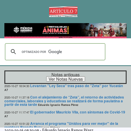
Notas antiguas
Levantan "Ley Seca" tras paso de "Zeta" por Yucatán
2020-10-27 18:04:30
A7
Con el alejamiento de “Zeta”, el retorno de actividades
2020-10-27 11:37:18
comerciales, laborales y educativas se realizará de forma paulatina a
partir de esta tarde
Eduardo Ignacio Ramos Pérez
El gobernador Mauricio Vila, con síntomas de Covid-19
2020-10-27 11:17:47
A7
Arranca el programa "Unidos para ver mejor" de la
2020-10-27 10:51:22
regidora Brenda Ruz
Laura Aldama
2020-10-16 09:30:09
-
Eduardo Ignacio Ramos Pérez