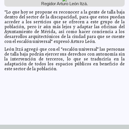
Regidor Arturo León Itzá.
Gobierno español decreta segundo estado de alarma
2020-10-25 12:27:03
nacional por Coronavirus
Eduardo Ignacio Ramos Pérez
“Lo que hoy se propone es reconocer a la gente de talla baja
dentro del sector de la discapacidad, para que estos puedan
Servicios públicos, salud y apoyos económicos,
2020-10-25 12:25:18
prioridad municipal en el último trimestre de 2020, afirma el alcalde
acceder a los servicios que se ofrecen a este grupo de la
Renán Barrera Concha
Laura Aldama
población, pero ir aún más lejos y adaptar las oficinas del
Ayuntamiento de Mérida, así como hacer conciencia a los
El alcalde Renán Barrera y vecinos del fraccionamiento
2020-10-24 16:57:38
“Las Américas” ponen en marcha la rehabilitación de calles de esa
desarrollos arquitectónicos de la ciudad para que se cuente
unidad habitacional
Carmen Alicia Briceño Sánchez
con el escalón universal” expresó Arturo León.
El IMSS está de pie, mejor preparado para hacer frente
2020-10-24 15:54:27
León Itzá agregó que con el “escalón universal” las personas
a la pandemia y a los retos del futuro
Javier W. López Madera
de talla baja podrán ejercer sus derechos con autonomía sin
Implementa SSY Jornada de Salud Pública en Yucatán
2020-10-24 10:29:38
la intervención de terceros, lo que se traduciría en la
Claudia Sofía Gómez Infante
adaptación de todos los espacios públicos en beneficio de
este sector de la población.
Concluye el horario de verano este domingo 25 de
2020-10-24 09:41:34
octubre
A7
Ejército Mexicano continúa entregando insumos del
2020-10-24 08:06:07
FONDEN a familias yucatecas
Kamila López
El alcalde Renán Barrera destaca la importancia de la
2020-10-24 07:48:09
sociedad participativa para consolidar el Gobierno Abierto en Mérida
Juan Basto Cifuentes
Fonatur y Yucatán firman convenio para impulsar
2020-10-24 07:44:18
trabajos del Tren Maya
Laura Aldama
Anuncia el alcalde Renán Barrera un programa de
2020-10-22 18:51:23
atención integral al fraccionamiento “Las Américas”
Kamila López
Mujeres en el arte en nuevos contenidos culturales
2020-10-22 18:31:13