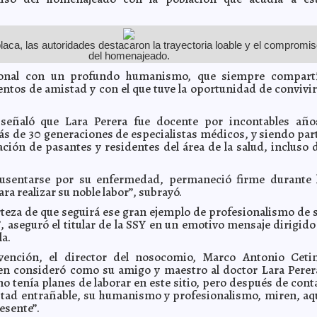
placa, las autoridades destacaron la trayectoria loable y el compromi
del homenajeado.
ional con un profundo humanismo, que siempre compart
tos de amistad y con el que tuve la oportunidad de convivir
 señaló que Lara Perera fue docente por incontables año
 de 30 generaciones de especialistas médicos, y siendo par
ación de pasantes y residentes del área de la salud, incluso 
usentarse por su enfermedad, permaneció firme durante 
a realizar su noble labor”, subrayó.
rteza de que seguirá ese gran ejemplo de profesionalismo de 
, aseguró el titular de la SSY en un emotivo mensaje dirigido
a.
vención, el director del nosocomio, Marco Antonio Ceti
en consideró como su amigo y maestro al doctor Lara Perer
no tenía planes de laborar en este sitio, pero después de cont
tad entrañable, su humanismo y profesionalismo, miren, aq
esente”.