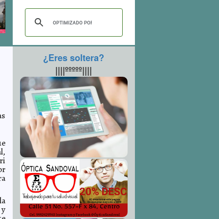
¿Eres soltera?
||||ººººº||||
as
ue
l,
ri
or
ra
la
 y
te