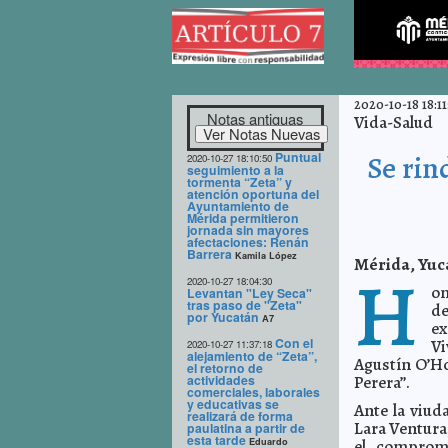
2020-10-18 18:11
Notas antiguas
Vida-Salud
Puntual
Se rin
2020-10-27 18:10:50
seguimiento a la
tormenta “Zeta” y
atención oportuna del
Ayuntamiento de
Mérida permitieron
jornada sin mayores
afectaciones: Renán
Barrera
Kamila López
Mérida, Yuca
H
2020-10-27 18:04:30
on
Levantan "Ley Seca"
tras paso de "Zeta"
de
por Yucatán
A7
ex
Con el
Vi
2020-10-27 11:37:18
alejamiento de “Zeta”,
Agustín O’Ho
el retorno de
actividades
Perera”.
comerciales, laborales
y educativas se
Ante la viud
realizará de forma
Lara Ventura,
paulatina a partir de
esta tarde
Eduardo
el comprom