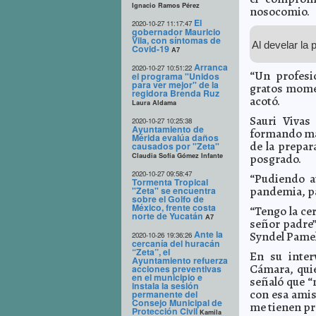
Ignacio Ramos Pérez
nosocomio.
El
2020-10-27 11:17:47
gobernador Mauricio
Vila, con síntomas de
Al develar la 
Covid-19
A7
Arranca
2020-10-27 10:51:22
“Un profes
el programa "Unidos
para ver mejor" de la
gratos momen
regidora Brenda Ruz
acotó.
Laura Aldama
Sauri Vivas
2020-10-27 10:25:38
Ayuntamiento de
formando más
Mérida evalúa daños
de la prepar
causados por "Zeta"
Claudia Sofía Gómez Infante
posgrado.
2020-10-27 09:58:47
“Pudiendo a
Tormenta Tropical
pandemia, par
"Zeta" se encuentra
sobre el Golfo de
México, frente costa
“Tengo la ce
norte de Yucatán
A7
señor padre”
Ante la
Syndel Pamel
2020-10-26 19:36:26
cercanía del huracán
“Zeta”, el
En su inter
Ayuntamiento refuerza
Cámara, qui
acciones preventivas
en el municipio e
señaló que “
instala la sesión
con esa amis
permanente del
Consejo Municipal de
me tienen pr
Protección Civil
Kamila