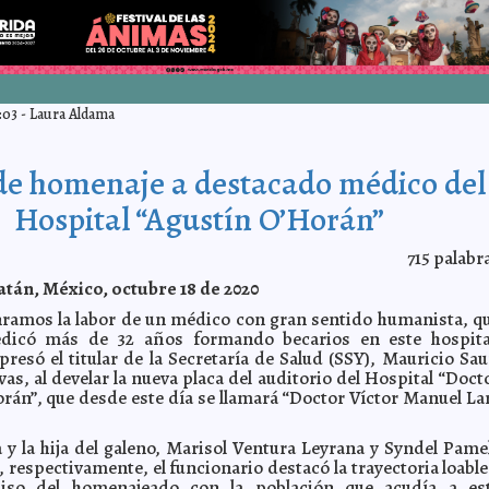
:03
-
Laura Aldama
de homenaje a destacado médico del
Hospital “Agustín O’Horán”
715
palabr
tán, México, octubre 18 de 2020
ramos la labor de un médico con gran sentido humanista, q
dicó más de 32 años formando becarios en este hospita
presó el titular de la Secretaría de Salud (SSY), Mauricio Sau
vas, al develar la nueva placa del auditorio del Hospital “Doct
rán”, que desde este día se llamará “Doctor Víctor Manuel La
a y la hija del galeno, Marisol Ventura Leyrana y Syndel Pame
 respectivamente, el funcionario destacó la trayectoria loable
iso del homenajeado con la población que acudía a es