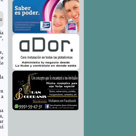
so
ía
”,
s,
te
de
la
su
 a
na
a,
ar
uí