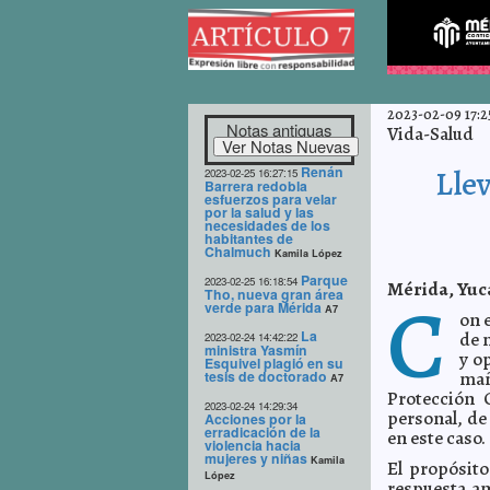
2023-02-09 17:2
Notas antiguas
Vida-Salud
Renán
Lle
2023-02-25 16:27:15
Barrera redobla
esfuerzos para velar
por la salud y las
necesidades de los
habitantes de
Chalmuch
Kamila López
Parque
2023-02-25 16:18:54
Mérida, Yuca
C
Tho, nueva gran área
verde para Mérida
A7
on 
La
de 
2023-02-24 14:42:22
ministra Yasmín
y o
Esquivel plagió en su
tesis de doctorado
mañ
A7
Protección C
2023-02-24 14:29:34
personal, de
Acciones por la
erradicación de la
en este caso.
violencia hacia
mujeres y niñas
Kamila
El propósito
López
respuesta an