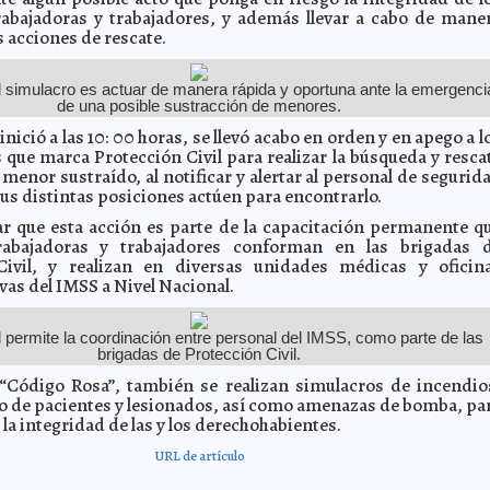
rabajadoras y trabajadores, y además llevar a cabo de mane
 acciones de rescate.
el simulacro es actuar de manera rápida y oportuna ante la emergenci
de una posible sustracción de menores.
inició a las 10: 00 horas, se llevó acabo en orden y en apego a l
 que marca Protección Civil para realizar la búsqueda y resca
menor sustraído, al notificar y alertar al personal de segurid
sus distintas posiciones actúen para encontrarlo.
r que esta acción es parte de la capacitación permanente q
rabajadoras y trabajadores conforman en las brigadas 
Civil, y realizan en diversas unidades médicas y oficin
vas del IMSS a Nivel Nacional.
d permite la coordinación entre personal del IMSS, como parte de las
brigadas de Protección Civil.
“Código Rosa”, también se realizan simulacros de incendio
o de pacientes y lesionados, así como amenazas de bomba, pa
la integridad de las y los derechohabientes.
URL de artículo