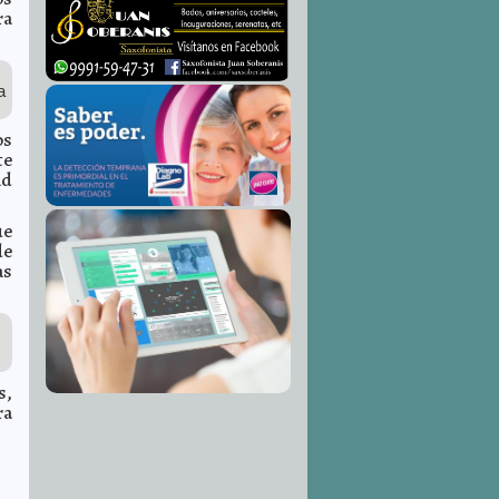
ra
a
os
te
ad
ue
de
as
s,
ra