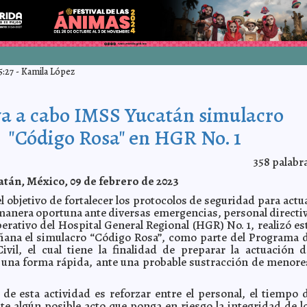
5:27
-
Kamila López
va a cabo IMSS Yucatán simulacro
"Código Rosa" en HGR No. 1
358
palabr
tán, México, 09 de febrero de 2023
el objetivo de fortalecer los protocolos de seguridad para actu
manera oportuna ante diversas emergencias, personal directi
perativo del Hospital General Regional (HGR) No. 1, realizó es
ana el simulacro “Código Rosa”, como parte del Programa 
ivil, el cual tiene la finalidad de preparar la actuación d
 una forma rápida, ante una probable sustracción de menore
 de esta actividad es reforzar entre el personal, el tiempo 
te algún posible acto que ponga en riesgo la integridad de l