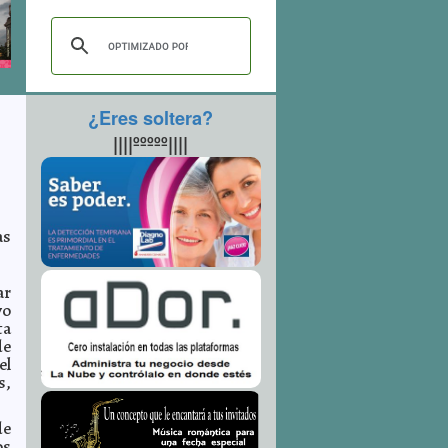
¿Eres soltera?
||||ººººº||||
as
ar
vo
ta
de
el
s,
de
os