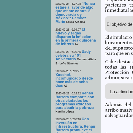
“Nunca
2023-02-24 14:27:08
pacientes, t
estaré a favor de algo
inmediata las
que atente contra la
democracia de
México”: Ramírez
Marín
Laura Aldama
El objetivo d
El
2023-02-23 16:39:07
huevo y el gas
disparan la inflación
El simulacro 
en la primera quincena
lineamientos
de febrero
A7
del supuesto 
Uady
2023-02-23 16:30:45
para que en 
celebra su 101
Aniversario
Carmen Alicia
Cabe destaca
Briceño Sánchez
todas las t
2023-02-23 16:09:27
Protección 
Xocchel,
administrati
incomunicado desde
hace más de ocho
días
A7
La activida
Renán
2023-02-23 16:02:32
Barrera comparte con
otras ciudades los
programas exitosos
Además del 
para abatir la pobreza
arribo masiv
Kamila López
salvaguardar 
Con
2023-02-23 16:00:10
inversión en
infraestructura, Renán
Barrera promueve el