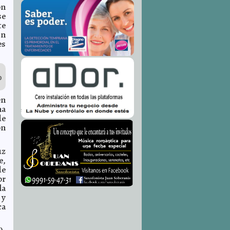
ón
se
te
in
es
o
en
na
de
on
uz
e,
de
or
la
 y
ca