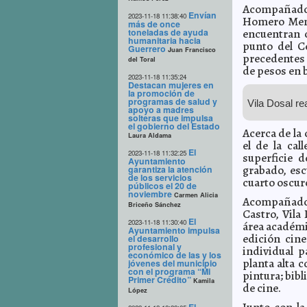
Acompañado 
Envían
2023-11-18 11:38:40
Homero Mend
más de once
toneladas de ayuda
encuentran c
humanitaria hacia
punto del C
Guerrero
Juan Francisco
precedentes 
del Toral
de pesos en 
2023-11-18 11:35:24
Destacan mujeres en
la promoción de
programas de salud y
Vila Dosal re
apoyo a madres
solteras que impulsa
el gobierno del Estado
Acerca de la 
Laura Aldama
el de la cal
El
2023-11-18 11:32:25
superficie d
Ayuntamiento
grabado, esc
garantiza la atención
de los servicios
cuarto oscur
públicos el 20 de
noviembre
Carmen Alicia
Acompañado 
Briceño Sánchez
Castro, Vila 
El
2023-11-18 11:30:40
área académi
Ayuntamiento impulsa
edición cine
el desarrollo
profesional y
individual 
económico de las y los
planta alta 
jóvenes del municipio
con el programa “Mi
pintura; bibl
Primer Crédito”
Kamila
de cine.
López