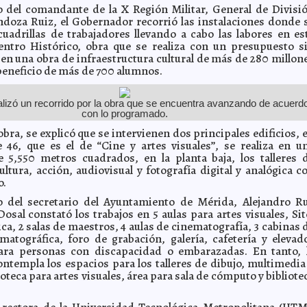
del comandante de la X Región Militar, General de Divisi
oza Ruiz, el Gobernador recorrió las instalaciones donde 
uadrillas de trabajadores llevando a cabo las labores en es
entro Histórico, obra que se realiza con un presupuesto s
en una obra de infraestructura cultural de más de 280 millon
beneficio de más de 700 alumnos.
alizó un recorrido por la obra que se encuentra avanzando de acuerd
con lo programado.
obra, se explicó que se intervienen dos principales edificios, 
le 46, que es el de “Cine y artes visuales”, se realiza en u
e 5,550 metros cuadrados, en la planta baja, los talleres 
ultura, acción, audiovisual y fotografía digital y analógica c
o.
del secretario del Ayuntamiento de Mérida, Alejandro R
Dosal constató los trabajos en 5 aulas para artes visuales, Sit
ca, 2 salas de maestros, 4 aulas de cinematografía, 3 cabinas 
matográfica, foro de grabación, galería, cafetería y elevad
para personas con discapacidad o embarazadas. En tanto, 
contempla los espacios para los talleres de dibujo, multimedia
ioteca para artes visuales, área para sala de cómputo y bibliote