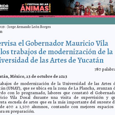
:19
-
Jorge Armando León Borges
án
rvisa el Gobernador Mauricio Vila
los trabajos de modernización de la
versidad de las Artes de Yucatán
780
palabr
tán, México, 23 de octubre de 2023
rabajos de modernización de la Universidad de las Artes 
tán (UNAY), que se ubica en la zona de La Plancha, avanzan 
rdo con lo programado, labores que constató el Gobernad
icio Vila Dosal durante una visita de supervisión y q
esta escuela de artes que es la más importante del sureste d
 de 400 a 1,500 alumnos, contando con mejores espacios
ra su preparación.