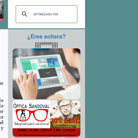
¿Eres soltera?
||||ººººº||||
as
de
de
or
ue
el
 y