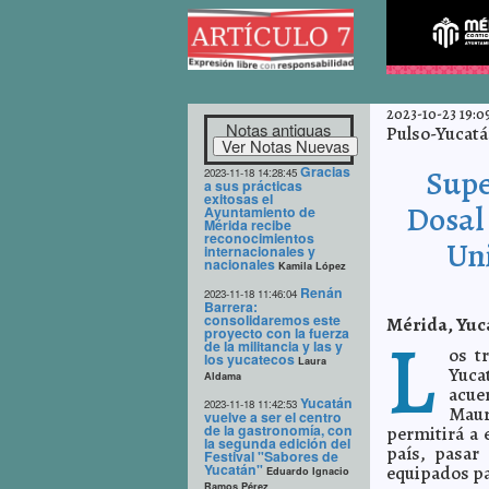
2023-10-23 19:09
Notas antiguas
Pulso-Yucat
Gracias
Supe
2023-11-18 14:28:45
a sus prácticas
exitosas el
Dosal 
Ayuntamiento de
Mérida recibe
reconocimientos
Uni
internacionales y
nacionales
Kamila López
Renán
2023-11-18 11:46:04
Barrera:
consolidaremos este
Mérida, Yuca
L
proyecto con la fuerza
de la militancia y las y
os t
los yucatecos
Laura
Yuca
Aldama
acue
Yucatán
2023-11-18 11:42:53
Maur
vuelve a ser el centro
de la gastronomía, con
permitirá a 
la segunda edición del
país, pasar
Festival "Sabores de
Yucatán"
equipados pa
Eduardo Ignacio
Ramos Pérez