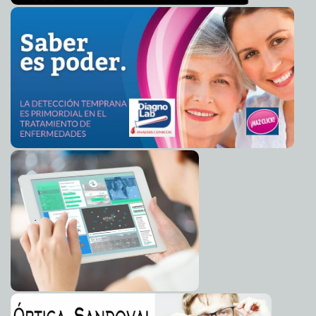
2024-03-13 14:38:52
Claudia Sofía Gómez Infante
Descartan que la Inteligencia Artificial termine con
2024-03-13 14:36:19
fuentes de trabajo
Carmen Alicia Briceño Sánchez
Bordadoras yucatecas, guardianas de patrimonio
2024-03-13 14:34:25
cultural vivo
Kamila López
El Antiguo Colegio de San Pedro permitió a pobladores
2024-03-13 14:31:31
de Mérida obtener grados académicos
Jorge Armando León Borges
Crítica situación de los yucatecos ante la proliferación
2024-03-10 17:32:02
de cementeras y caleras
A7
El Ayuntamiento de Mérida impulsa la
2024-03-10 16:28:22
profesionalización de las y los elementos de seguridad municipal
Kamila López
Las repercusiones de la prisión preventiva en Yucatán
2024-03-10 16:11:56
se plasman en un libro
Laura Aldama
Trabajadores de la UADY se capacitan para promover la
2024-03-10 16:05:10
cultura de la paz
Jorge Armando León Borges
Una mujer en la Presidencia no es suficiente si no
2024-03-10 16:02:31
gobernará para todas: Xóchitl Gálvez
Laura Aldama
Inicia la Feria Internacional de la Lectura Yucatán 2024
2024-03-10 15:53:10
con más de 600 actividades
Carmen Alicia Briceño Sánchez
David Toscana recibe el Premio Excelencia en las
2024-03-10 15:46:35
Letras “José Emilio Pacheco” 2024
Claudia Sofía Gómez Infante
Frente frío provocará este domingo leve
2024-03-09 16:40:00