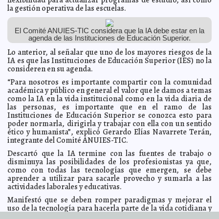
Campus de Arquitectura de la Uady se distingue como
2024-03-22 12:58:10
la gestión operativa de las escuelas.
Edificio 100% Libre de Humo de Tabaco y Emisiones
Laura Aldama
Presentan el libro “Valladolid, capital gastronómica de
2024-03-22 12:53:33
Yucatán” en el Museo Soumaya
El Comité ANUIES-TIC considera que la IA debe estar en la
Kamila López
agenda de las Instituciones de Educación Superior.
El Ayuntamiento de Mérida promueve el cuidado y
2024-03-18 20:08:15
tenencia responsable de los animales de compañía
Lo anterior, al señalar que uno de los mayores riesgos de la
Kamila López
IA es que las Instituciones de Educación Superior (IES) no la
Otorgan reconocimiento al actor Roberto Sosa en la
2024-03-18 20:04:49
consideren en su agenda.
FILEY 2024
Laura Aldama
“Para nosotros es importante compartir con la comunidad
El Ayuntamiento de Mérida fomenta hábitos saludables
2024-03-17 20:32:58
en la población del Municipio.
académica y público en general el valor que le damos a temas
Claudia Sofía Gómez Infante
como la IA en la vida institucional como en la vida diaria de
Aprenden y disfrutan el cine con los cinco sentidos
2024-03-17 20:30:56
las personas, es importante que en el ramo de las
Kamila López
Instituciones de Educación Superior se conozca esto para
Entre Risas y Reflexiones: No te Pierdas "Dime que no
2024-03-17 20:26:08
poder normarla, dirigirla y trabajar con ella con un sentido
es cierto"
Javier W. López Madera
ético y humanista”, explicó Gerardo Elías Navarrete Terán,
"Lo humano y lo no humano en la poesía": Gloria
integrante del Comité ANUIES-TIC.
2024-03-17 20:21:49
Chacon subraya el aporte de la literatura indígena
Claudia Sofía Gómez
Descartó que la IA termine con las fuentes de trabajo o
Infante
disminuya las posibilidades de los profesionistas ya que,
Anáhuac Mayab presente en la FILEY 2024
2024-03-15 19:19:40
Laura Aldama
como con todas las tecnologías que emergen, se debe
Profesores UADY destacan la figura de la tutoría para el
aprender a utilizar para sacarle provecho y sumarla a las
2024-03-15 19:13:56
desarrollo de los estudiantes
Laura Aldama
actividades laborales y educativas.
Guardianas digitales contra la violencia cibernética
2024-03-15 19:11:27
Manifestó que se deben romper paradigmas y mejorar el
Claudia Sofía Gómez Infante
uso de la tecnología para hacerla parte de la vida cotidiana y
El respeto, tema principal de los jóvenes en la segunda
entender que desde hace mucho nos ayuda a mejorar
2024-03-15 19:08:39