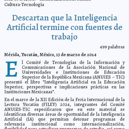
Cultura-Tecnología
Aseguran 100 kilos de mero en Progreso, producto de
2024-03-28 18:37:07
la pesca ilegal
Laura Aldama
Descartan que la Inteligencia
Se instalarán 2 mil 969 casillas en Yucatán
2024-03-28 18:32:05
Javier W. López
Madera
Artificial termine con fuentes de
El Ayuntamiento mantendrá guardias para atender la
2024-03-28 18:28:40
ciudad durante la Semana Santa
Carmen Alicia Briceño Sánchez
trabajo
El Ayuntamiento garantiza la adecuada hidratación de
2024-03-28 18:25:09
las especies de los zoológicos del municipio ante las altas
temperaturas
Juan Basto Cifuentes
499
palabras
Convive Cecilia Patrón con jóvenes deportistas
2024-03-28 18:20:20
Laura
Mérida, Yucatán, México, 13 de marzo de 2024
E
Aldama
l Comité de Tecnologías de la Información y
Reconocen a 20 empresas con el distintivo “Empresas
2024-03-28 18:06:09
Comunicaciones de la Asociación Nacional de
comprometidas con los Derechos Humanos”
Jorge Armando León Borges
Universidades e Instituciones de Educación
Crimen organizado y elecciones: combinación
2024-03-28 18:01:47
Superior de la República Mexicana (ANUIES – TIC)
peligrosa para el próximo proceso electoral
Javier W. López Madera
presentó el libro “Inteligencia Artificial en la Educación
Superior, perspectivas e implicaciones prácticas en las
Ciudadanos no quieren ser funcionarios de casilla:
2024-03-28 17:39:07
solo cerca del 30% acepta el cargo cívico
Instituciones Mexicanas”.
Kamila López
Cruz Roja Mexicana lista para apoyar en temporada
2024-03-22 13:07:11
En el marco de la XII Edición de la Feria Internacional de la
vacacional.
Laura Aldama
Lectura Yucatán (FILEY) 2024, integrantes del Comité
ANUIES-TIC especificaron que en este material se
Más jóvenes se interesan por los problemas mundiales
2024-03-22 13:04:24
identifican diversas áreas de oportunidad de la Inteligencia
Javier W. López Madera
Artificial (IA) que permitan detonar programas de
Pronostican calurosa Semana Santa
2024-03-22 13:00:07
Jorge Armando León
relevancia institucional como internacionalización,
Borges
flexibilidad para actualizar programas de estudio, así como