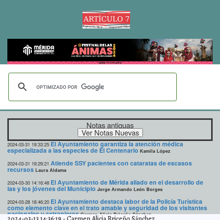
Notas antiguas
El Ayuntamiento garantiza la atención médica
2024-03-31 19:33:25
especializada a las especies de El Centenario
Kamila López
Atiende SSY pacientes con cataratas de escasos
2024-03-31 19:29:21
recursos
Laura Aldama
El Ayuntamiento de Mérida aliado en el desarrollo de
2024-03-30 14:16:48
las y los jóvenes del Municipio
Jorge Armando León Borges
El Ayuntamiento destaca labor de la Policía Turística
2024-03-28 18:46:20
como elemento clave en el trato amable y seguridad de los visitantes
nacionales y extranjeros
Carmen Alicia Briceño Sánchez
2024-03-13 14:36:19
-
Carmen Alicia Briceño Sánchez