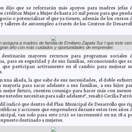
rón dijo que se reforzarán más apoyos para madres jefas 
los créditos Mujer a Mujer de hasta 20 mil pesos para que pued
egocio o potencializar el que ya tienen, además de los cursos 
 y talleres de autoempleo a través de los Centros de Desarrol
n asegura a madres de familia de Emiliano Zapata Sur I que este ser
gran año con más cuidados y oportunidades de emprender.
 destinarán mayores recursos para programas sociales 
na, para su seguridad y de sus familias, reconociendo que s
s que participan activamente en el cambio para mejorar s
s.
n una aliada, la que sabe de sus necesidades, el doble esfuer
la mayoría para sacar adelante a sus familias, a sus hijos pa
un mejor futuro, cuenten conmigo para hacer más con menos
que ustedes necesitan para salir adelante”, resaltó Cecilia Patró
dil indicó que dentro del Plan Municipal de Desarrollo que ri
s públicas y acciones que emprenderá durante estos tres años 
icipal, tan solo para este 2025 se incrementó en un 18.4 p
esupuesto destinado a mujeres.