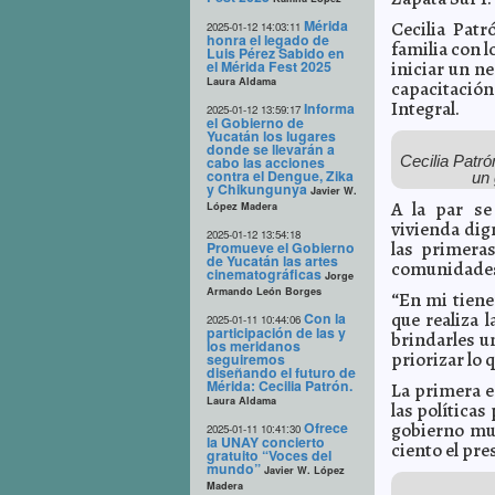
Mérida
Cecilia Pat
2025-01-12 14:03:11
honra el legado de
familia con 
Luis Pérez Sabido en
el Mérida Fest 2025
iniciar un n
Laura Aldama
capacitación
Integral.
Informa
2025-01-12 13:59:17
el Gobierno de
Yucatán los lugares
donde se llevarán a
Cecilia Patró
cabo las acciones
contra el Dengue, Zika
un 
y Chikungunya
Javier W.
A la par se
López Madera
vivienda dig
2025-01-12 13:54:18
las primera
Promueve el Gobierno
de Yucatán las artes
comunidade
cinematográficas
Jorge
Armando León Borges
“En mi tiene
que realiza 
Con la
2025-01-11 10:44:06
participación de las y
brindarles 
los meridanos
priorizar lo 
seguiremos
diseñando el futuro de
Mérida: Cecilia Patrón.
La primera e
Laura Aldama
las política
Ofrece
gobierno mun
2025-01-11 10:41:30
la UNAY concierto
ciento el pr
gratuito “Voces del
mundo”
Javier W. López
Madera