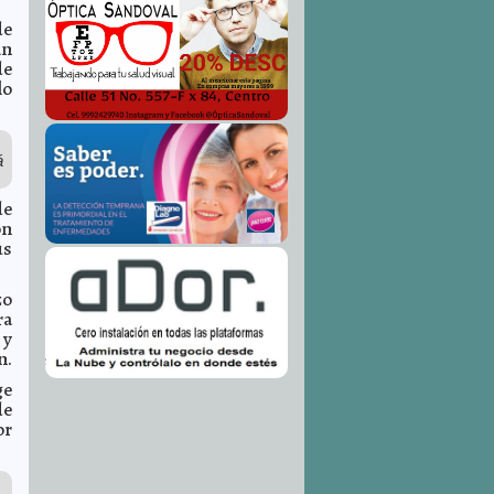
de
an
de
lo
á
de
on
us
zo
ra
 y
n.
ge
de
or