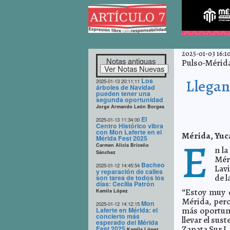
2025-01-03 16:1
Notas antiguas
Pulso-Mérid
Los
Llegan
2025-01-13 20:11:11
árboles de Navidad
pueden tener una
segunda oportunidad
Jorge Armando León Borges
El
2025-01-13 11:34:00
Centro Histórico vibra
con Mon Laferte en el
Mérida, Yuca
E
Mérida Fest 2025
Carmen Alicia Briceño
n la
Sánchez
Mér
Bacheo
2025-01-12 14:45:54
Lavi
y reparación de calles
de l
son tarea de todos los
días: Cecilia Patrón
“Estoy muy c
Kamila López
Mérida, pero
Mon
2025-01-12 14:12:15
más oportun
Laferte en Mérida: el
concierto más
llevar el sus
esperado del Mérida
Zapata Sur I.
Fest 2025
Kamila López