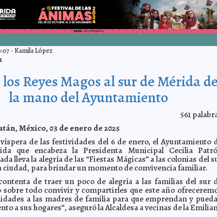
0:07
-
Kamila López
a
 los Reyes Magos al sur de Mérida d
la mano del Ayuntamiento
561
palabr
tán, México, 03 de enero de 2025
 víspera de las festividades del 6 de enero, el Ayuntamiento 
ida que encabeza la Presidenta Municipal Cecilia Patr
ada lleva la alegría de las “Fiestas Mágicas” a las colonias del s
a ciudad, para brindar un momento de convivencia familiar.
ontenta de traer un poco de alegría a las familias del sur 
 sobre todo convivir y compartirles que este año ofrecerem
idades a las madres de familia para que emprendan y pued
tento a sus hogares”, aseguró la Alcaldesa a vecinas de la Emilia