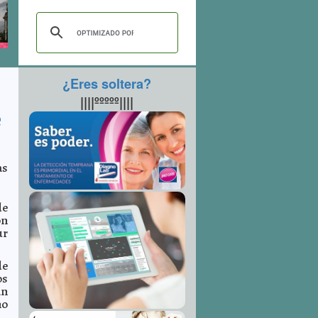
¿Eres soltera?
||||ººººº||||
e
as
de
ón
ur
de
os
an
no