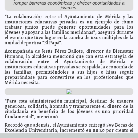
Mérida
romper barreras económicas y ofrecer oportunidades a
A7
jóvenes.
Mérida ordena sus calles: retiran vallas publicitarias,
2025-07-10 18:07:30
vehículos irregulares y abandonados
A7
“La colaboración entre el Ayuntamiento de Mérida y las
instituciones educativas privadas es un ejemplo de cómo
Tekit se prepara para la decimo primera “Expo capital
2025-07-10 17:59:59
de la guayabera” 2025: del18 de julio al 4 de agosto
trabajar juntos puede generar oportunidades para los
A7
jóvenes y apoyar a las familias meridanas”, aseguró durante
Supera Cecilia Patrón las metas de atención a baches
2025-07-10 17:49:03
el evento que tuvo lugar en la cancha de usos múltiples de la
gracias a los reportes de las y los meridanos.
A7
unidad deportiva “El Papá”.
"Arranca Cecilia Patrón operativo vacacional para
2025-07-09 22:40:00
garantizar la seguridad de paseantes de México y el mundo."
Acompañada de Jesús Pérez Ballote, director de Bienestar
A7
Humano, la alcaldesa mencionó que con esta estrategia de
"Vecinos del oriente de Mérida piden urgente
2025-07-09 22:32:55
colaboración entre el Ayuntamiento de Mérida e
restablecimiento de rutas de transporte publico"
A7
instituciones educativas privadas se respalda la economía de
El Sistema Va Y Ven llega a Polígono 108 atendiendo
2025-07-09 22:01:10
las familias, permitiéndoles a sus hijos e hijas seguir
demanda histórica de mejorar el servicio en el nororiente de la ciudad
preparándose para convertirse en los profesionales que
A7
Mérida necesita.
“Diseña tu Ciudad” avanza con la participación
2025-07-08 19:00:53
ciudadana en Mérida."
A7
Yucatán impulsa la sostenibilidad de sus Pueblos
2025-07-08 18:49:37
“Para esta administración municipal, destinar de manera
Mágicos
A7
generosa, solidaria, honrada y transparente el dinero de la
Refuerzan mantenimiento en la carretera Progreso-
2025-07-08 18:40:23
ciudadanía en beneficio de los jóvenes es una prioridad
Uaymitún por temporada vacacional
A7
fundamental”, mencionó.
Reconocen a estudiantes destacados de Yucatán en la
2025-07-08 18:32:46
Recordó que además, el Ayuntamiento entregó 599 Becas de
Olimpiada del Conocimiento 2025
A7
Excelencia Universitaria; incrementó en un 20 por ciento el
La Vaquería Yucateca celebra 43 años de identidad y
2025-07-08 18:19:59
monto de las becas de educación primaria y secundaria, y
tradición