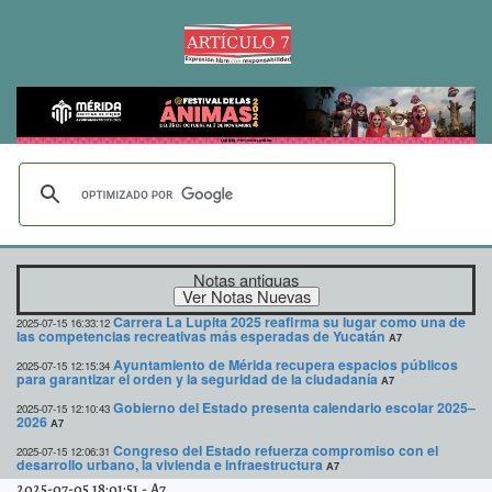
Notas antiguas
Carrera La Lupita 2025 reafirma su lugar como una de
2025-07-15 16:33:12
las competencias recreativas más esperadas de Yucatán
A7
Ayuntamiento de Mérida recupera espacios públicos
2025-07-15 12:15:34
para garantizar el orden y la seguridad de la ciudadanía
A7
Gobierno del Estado presenta calendario escolar 2025–
2025-07-15 12:10:43
2026
A7
Congreso del Estado refuerza compromiso con el
2025-07-15 12:06:31
desarrollo urbano, la vivienda e infraestructura
A7
2025-07-05 18:01:51
-
A7