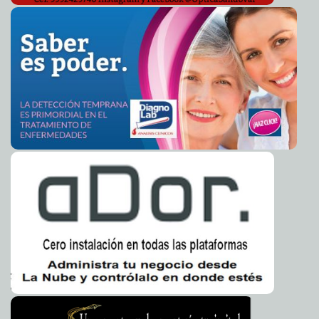
Gobierno de Yucatán y CFE inician mesas de trabajo en
2025-07-02 22:54:48
materia energética
A7
COMIENZA TEMPORADA DE CAPTURA DE LANGOSTA
2025-07-02 18:35:28
EN YUCATÁN
A7
Comienza temporada de captura de langosta en
2025-07-02 18:33:49
Yucatán
A7
Mérida se pinta de diversión con los Cursos de Verano
2025-07-01 15:19:10
Mérida 2025
Carmen Alicia Briceño Sánchez
Lanzan tercera edición del Concurso Estatal de Arte
2025-07-01 14:59:03
Popular Yucateco
Juan Basto Cifuentes
Aclaran confusión sobre nombre de aspirante al
2025-05-22 11:47:00
Tribunal de Disciplina Judicial en Yucatán
A7
Daniel Sulub Suaste propone acercar la justicia al
2025-05-14 12:42:22
interior del estado
A7
Aclara Semarnat situación de terrenos ganados al mar
2025-05-14 12:34:53
en Sisal, Yucatán
A7
Entusiasta respuesta cívica al ejercicio “Diseña tu
2025-05-11 17:18:25
ciudad”
Claudia Sofía Gómez Infante
Entrega IMSS Yucatán sillas-cama de acompañamiento
2025-05-11 17:10:41
para áreas de hospitalización pediátrica en HGR No.1 y 12
Laura Aldama
Mastografías gratuitas en Mérida durante mayo
2025-05-03 12:44:40
Carmen
Alicia Briceño Sánchez
Llega material electoral para el Proceso Electoral
2025-05-03 12:29:19