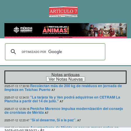
Notas antiguas
Recolectan más de 200 kg de residuos en jornada de
2025-07-13 17:30:50
limpieza en Telchac Puerto
A7
"La tarjeta Va y Ven podrá adquirirse en CETRAM La
2025-07-12 12:34:51
Plancha a partir del 14 de julio."
A7
Peniche Morenco impulsa modernización del consejo
2025-07-12 12:29:16
de cronistas de Mérida
A7
“Sí al desarme, Sí a la paz”.
2025-07-12 12:23:47
A7
Ayuntamiento de Mérida va por un mayor orden en
2025-07-11 22:09:21
2025-07-03 19:10:17
-
A7