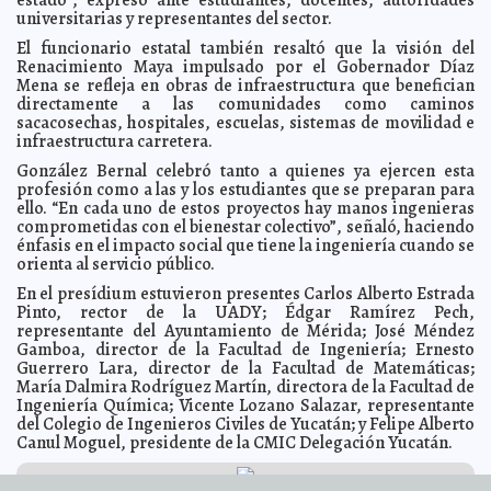
Yucatán impulsa la sostenibilidad de sus Pueblos
2025-07-08 18:49:37
universitarias y representantes del sector.
Mágicos
A7
El funcionario estatal también resaltó que la visión del
Refuerzan mantenimiento en la carretera Progreso-
2025-07-08 18:40:23
Uaymitún por temporada vacacional
Renacimiento Maya impulsado por el Gobernador Díaz
A7
Mena se refleja en obras de infraestructura que benefician
Reconocen a estudiantes destacados de Yucatán en la
2025-07-08 18:32:46
directamente a las comunidades como caminos
Olimpiada del Conocimiento 2025
A7
sacacosechas, hospitales, escuelas, sistemas de movilidad e
La Vaquería Yucateca celebra 43 años de identidad y
2025-07-08 18:19:59
infraestructura carretera.
tradición
A7
González Bernal celebró tanto a quienes ya ejercen esta
Raíces "Científicas, semillero de talento juvenil en
2025-07-07 18:29:55
profesión como a las y los estudiantes que se preparan para
Yucatán"
A7
ello. “En cada uno de estos proyectos hay manos ingenieras
Exitosa respuesta a “Todos Somos Útiles" del
2025-07-07 18:21:47
comprometidas con el bienestar colectivo”, señaló, haciendo
Ayuntamiento de Mérida, con más de 500 paquetes escolares
énfasis en el impacto social que tiene la ingeniería cuando se
recolectados.
A7
orienta al servicio público.
"Conmemora Cecilia Patrón el 17 aniversario del
2025-07-07 18:08:58
programa de educación preventiva de adicciones, D.A.R.E."
En el presídium estuvieron presentes Carlos Alberto Estrada
A7
Pinto, rector de la UADY; Édgar Ramírez Pech,
Detalla Cecilia Patrón el plan Verano Seguro para cuidar
2025-07-07 17:52:58
representante del Ayuntamiento de Mérida; José Méndez
a vacacionistas y familias meridanas.
A7
Gamboa, director de la Facultad de Ingeniería; Ernesto
Tras éxito en Mérida, Ramírez Marín supervisa jornada
2025-07-06 13:01:55
Guerrero Lara, director de la Facultad de Matemáticas;
de esterilización en Chocholá Ya son más de 300 mascotas atendidas
María Dalmira Rodríguez Martín, directora de la Facultad de
en 6 jornadas
A7
Ingeniería Química; Vicente Lozano Salazar, representante
Paramédico municipal atiende nacimiento de un niño
2025-07-05 20:44:23
del Colegio de Ingenieros Civiles de Yucatán; y Felipe Alberto
en el centro de Mérida.
A7
Canul Moguel, presidente de la CMIC Delegación Yucatán.
Impulsa Cecilia Patrón la educación con descuentos y
2025-07-05 18:01:51
becas para estudiantes.
A7