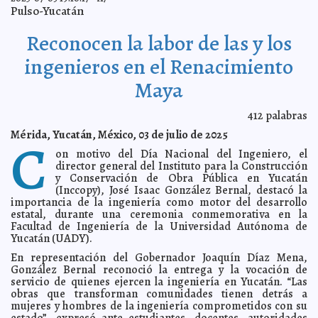
espacios públicos y finanzas municipales.
A7
Pulso-Yucatán
Ayuntamiento de Mérida avanza en limpieza de rejillas
2025-07-11 22:01:21
con apoyo del Ejército Mexicano.
A7
Reconocen la labor de las y los
Mediante la comisión de igualdad de genero el
2025-07-11 21:48:22
Congreso de Estado de Yucatán impulsa la igualdad entre mujeres y
ingenieros en el Renacimiento
hombres
A7
Maya
Va y Ven inicia operaciones en Polígono 108 con la
2025-07-11 21:39:04
nueva Ruta R-47, marcando un hito en la movilidad del nororiente de
Mérida
A7
412
palabras
Mérida ordena sus calles: retiran vallas publicitarias,
2025-07-10 18:07:30
vehículos irregulares y abandonados
A7
Mérida, Yucatán, México, 03 de julio de 2025
C
Tekit se prepara para la decimo primera “Expo capital
2025-07-10 17:59:59
on motivo del Día Nacional del Ingeniero, el
de la guayabera” 2025: del18 de julio al 4 de agosto
A7
director general del Instituto para la Construcción
Supera Cecilia Patrón las metas de atención a baches
y Conservación de Obra Pública en Yucatán
2025-07-10 17:49:03
gracias a los reportes de las y los meridanos.
A7
(Inccopy), José Isaac González Bernal, destacó la
importancia de la ingeniería como motor del desarrollo
"Arranca Cecilia Patrón operativo vacacional para
2025-07-09 22:40:00
garantizar la seguridad de paseantes de México y el mundo."
estatal, durante una ceremonia conmemorativa en la
A7
Facultad de Ingeniería de la Universidad Autónoma de
"Vecinos del oriente de Mérida piden urgente
2025-07-09 22:32:55
Yucatán (UADY).
restablecimiento de rutas de transporte publico"
A7
En representación del Gobernador Joaquín Díaz Mena,
El Sistema Va Y Ven llega a Polígono 108 atendiendo
2025-07-09 22:01:10
demanda histórica de mejorar el servicio en el nororiente de la ciudad
González Bernal reconoció la entrega y la vocación de
A7
servicio de quienes ejercen la ingeniería en Yucatán. “Las
obras que transforman comunidades tienen detrás a
“Diseña tu Ciudad” avanza con la participación
2025-07-08 19:00:53
ciudadana en Mérida."
mujeres y hombres de la ingeniería comprometidos con su
A7
estado”, expresó ante estudiantes, docentes, autoridades